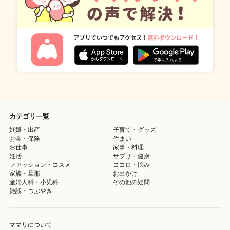
カテゴリ一覧
妊娠・出産
子育て・グッズ
お金・保険
住まい
お仕事
家事・料理
妊活
サプリ・健康
ファッション・コスメ
ココロ・悩み
家族・旦那
お出かけ
産婦人科・小児科
その他の疑問
雑談・つぶやき
ママリについて