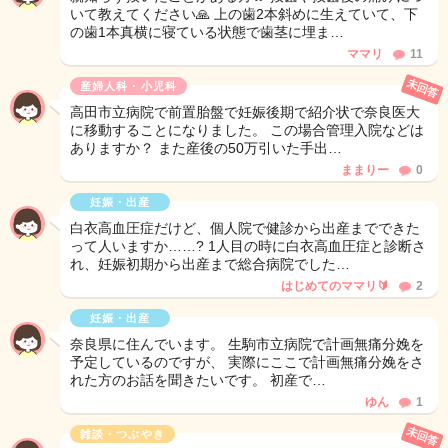
いて教えてください🙏 上の歯2本斜めに生えていて、下
の歯1本真横に寝ている状態で歯茎に埋ま…
ママリ
11
未回答
産婦人科・小児科
高田市立病院で前置胎盤で妊娠後期で紹介状で奈良医大
に移動することになりました。 この場合管理入院などは
ありますか？ また産後の50万引いた手出…
ままりー
0
妊娠・出産
白衣高血圧症だけど、個人院で健診から出産までできた
って人いますか……? 1人目の時に白衣高血圧症と診断さ
れ、妊娠初期から出産まで総合病院でした…
はじめてのママリ🔰
2
妊娠・出産
奈良県に住んでいます。 生駒市立病院で計画無痛分娩を
予定しているのですが、 実際にここで計画無痛分娩をさ
れた方のお話を聞きたいです。 初産で…
ゆん
1
未回答
雑談・つぶやき