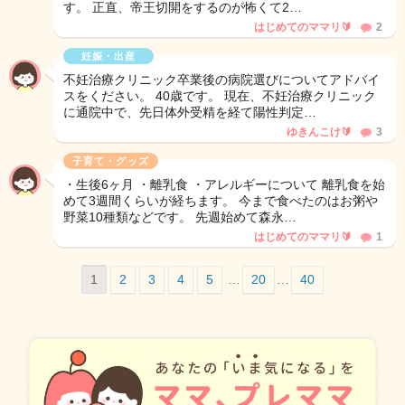
す。 正直、帝王切開をするのが怖くて2…
はじめてのママリ🔰
2
妊娠・出産
不妊治療クリニック卒業後の病院選びについてアドバイ
スをください。 40歳です。 現在、不妊治療クリニック
に通院中で、先日体外受精を経て陽性判定…
ゆきんこけ🔰
3
子育て・グッズ
・生後6ヶ月 ・離乳食 ・アレルギーについて 離乳食を始
めて3週間くらいが経ちます。 今まで食べたのはお粥や
野菜10種類などです。 先週始めて森永…
はじめてのママリ🔰
1
1
2
3
4
5
…
20
…
40