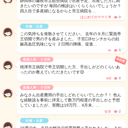
静岡県の藤枝市立総合病院で出産予定、出産した方に聞
きたいのですが 毎回の検診はいくらくらいでしょうか？
四人目で多産婦になるからと市立病院を…
はじめてのママリ🔰
0
妊娠・出産
この気持ちを発散させてください。 去年の９月に緊急帝
王切開で男の子を産みました。 子宮口8センチからの妊
娠高血圧気味になり ２日間の陣痛、促進…
m
5
未回答
産婦人科・小児科
焼津市立病院で帝王切開した方、手出しがどのくらいあ
ったのか教えていただきたいです😌
mii
0
産婦人科・小児科
みなさん出産費用の手出しどれぐらいでしたか？！ 色ん
な経験談を事前に拝見して数万円程度の手出しかと予想
していましたが、実際は19万円… 4月末、…
せき
2
妊娠・出産