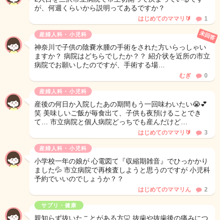
が、何週くらいから説明ってあるですか？
はじめてのママリ🔰
1
未回答
産婦人科・小児科
神奈川で子供の陰嚢水腫の手術をされた方いらっしゃい
ますか？ 病院はどちらでしたか？？ 紹介状を近所の市立
病院でお願いしたのですが、手術する場…
むぎ
0
産婦人科・小児科
産後の何日か入院したあの期間もう一回味わいたい😭💕
笑 美味しいご飯が毎食出て、子供も夜預けることでき
て… 市立病院と個人病院どっちでも産んだけど…
はじめてのママリ🔰
3
産婦人科・小児科
小学校一年の娘が 心電図て『収縮期雑音』でひっかかり
ました💦 市立病院で再検査しようと思うのですが 小児科
予約でいいのでしょうか？？
はじめてのママリん
2
サプリ・健康
親知らず抜いたことがある方🦷 抜歯や抜歯後の痛みにつ