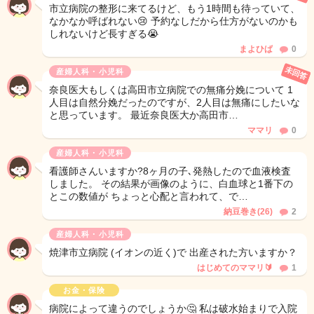
市立病院の整形に来てるけど、もう1時間も待っていて、
なかなか呼ばれない😢 予約なしだから仕方がないのかも
しれないけど長すぎる😭
まよひば
0
未回答
産婦人科・小児科
奈良医大もしくは高田市立病院での無痛分娩について 1
人目は自然分娩だったのですが、2人目は無痛にしたいな
と思っています。 最近奈良医大か高田市…
ママリ
0
産婦人科・小児科
看護師さんいますか?8ヶ月の子､発熱したので血液検査
しました。 その結果が画像のように、白血球と1番下の
とこの数値が ちょっと心配と言われて、で…
納豆巻き(26)
2
産婦人科・小児科
焼津市立病院 (イオンの近く)で 出産された方いますか？
はじめてのママリ🔰
1
お金・保険
病院によって違うのでしょうか🤔 私は破水始まりで入院