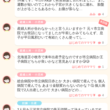
16週です。今日の検診で前置胎盤と言われました。 まだ
週数が短いのでこれから子宮が大きくなるに連れ、 胎盤
が上がることもあるから、お腹が張らな…
みみ
4
未回答
産婦人科・小児科
産婦人科が合わなかったと言う人いますか？ 元々市立病
院でお世話になってましたが午前しかみてもらえず、息
子が平日風邪ひいて有給たくさん使ってし…
はじめてのママリ🔰
0
産婦人科・小児科
北海道苫小牧市で来年出産予定なのですが市立病院か王
子病院どちらが良いかなど意見ありますか🥲🥲
はじめてのママリ
1
産婦人科・小児科
総合病院や市立病院日赤とか 大きい病院で産んでも 個人
病院で産んでも あまり金額変わらないのかな？🤔 個人病
院で2人出産したので 大きい病院がどの…
はじめてのママリ🔰
4
妊娠・出産
2人目を三沢市立病院で帝王切開って決まっているです