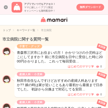
アプリでいつでもアクセス！
無料ダウンロード
ママに嬉しい！アプリ限定
キャンペーンも随時配信中！
女性専用匿名QA
アプリ・情報サ
トップ
キーワード一覧
市立病院
イト
市立病院に関する質問一覧
未回答
子育て・グッズ
青森県三沢市にお住まいの方！ かかりつけの小児科はど
こにしてますか？ 前に市立病院を日中に受信した時に20
00円かかりました。 これって毎回受信…
はじめてのママリ🔰
0
未回答
産婦人科・小児科
秋田市在住なんですけどおすすめの産婦人科あります
か?? 娘の時は家が近いこともあり最初から最後まで日赤
でした。 初診から分娩まで対応してる安田…
はじめてのママリ🔰
0
未回答
産婦人科・小児科