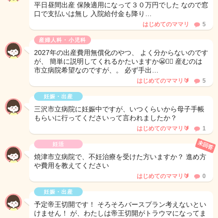
平日昼間出産 保険適用になって３０万円でした なので窓
口で支払いは無し 入院給付金も降り…
はじめてのママリ
5
産婦人科・小児科
2027年の出産費用無償化のやつ、 よく分からないのです
が、 簡単に説明してくれるかたいますか😬🙂‍↕️ 産むのは
市立病院希望なのですが、。 必ず手出…
はじめてのママリ🔰
5
妊娠・出産
三沢市立病院に妊娠中ですが、いつくらいから母子手帳
もらいに行ってくださいって言われましたか？
はじめてのママリ🔰
1
未回答
妊活
焼津市立病院で、不妊治療を受けた方いますか？ 進め方
や費用を教えてください
はじめてのママリ🔰
0
妊娠・出産
予定帝王切開です！ そろそろバースプラン考えないとい
けません！ が、わたしは帝王切開がトラウマになってま