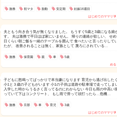
激務
初マタ
胎動
安定期
妊娠16週目
はじめてのママリ🔰
夫ともう向き合う気が無くなりました。 もうすぐ5歳と3歳になる娘
す。 夫は激務で平日ほぼ家にいません。 帰りの連絡が欲しい、 せめ
日くらい朝ご飯を一緒のテーブルを囲んで 食べたいと言ったりして
たが、 改善されることは無く、家族として 蔑ろにされている…
激務
保育園
親
車
5歳
める
子どもに怒鳴ってばっかりで本当嫌になります 育児から逃げ出した
小1と３歳の子どもがいます 小1の子供は道路や駐車場で走ってしま
入学した時からうるさく言ってるのにわからない 今日も雨の中高い
っていて下はコンクリート、 もし雨で滑って頭打ったら…危機…
激務
旦那
車
育児
3歳
はじめてのママリ🔰