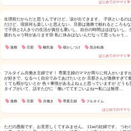
はじめてのママリ🔰
生理前だからだと思うんですけど、涙が出てきます。 子供といるの
だけど、現状何も楽しいと思えない、旦那は激務で頼れるところもな
で子供と2人きりの生活が責任も重いし、自分の時間はほぼないし、
疲れちゃう時があります😢 私に休みはないんだなって思っちゃう…
激務
旦那
離乳食
寝かしつけ
気分転換
はじめてのママリ🔰
フルタイム共働き主婦です！ 専業主婦のママが周りに何人かいますが
が好きで、なるべく自分でみてあげたいとか 旦那さんが激務すぎて
くても暇がないとか 色々事情があるよねぇと思っていますが どうも
タイプがいて、話すたびに「働いててすごいよね〜私には無理…
激務
旦那
共働き
専業主婦
フルタイム
はじめてのママリ
ただの愚痴です。お見苦しくてすみません。 11wの妊婦です。 つわ