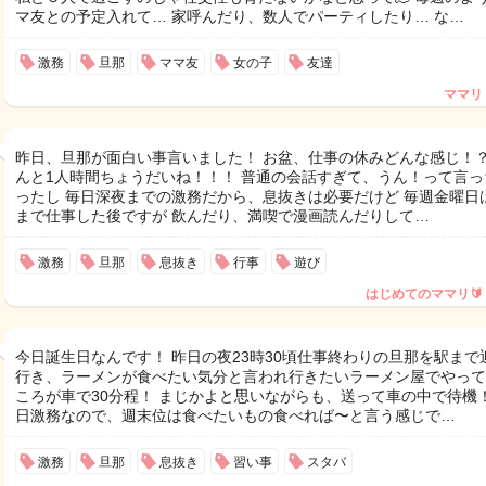
マ友との予定入れて… 家呼んだり、数人でパーティしたり… な…
激務
旦那
ママ友
女の子
友達
ママリ
昨日、旦那が面白い事言いました！ お盆、仕事の休みどんな感じ！？
んと1人時間ちょうだいね！！！ 普通の会話すぎて、うん！って言っ
ったし 毎日深夜までの激務だから、息抜きは必要だけど 毎週金曜日
まで仕事した後ですが 飲んだり、満喫で漫画読んだりして…
激務
旦那
息抜き
行事
遊び
はじめてのママリ🔰
今日誕生日なんです！ 昨日の夜23時30頃仕事終わりの旦那を駅まで
行き、ラーメンが食べたい気分と言われ行きたいラーメン屋でやって
ころが車で30分程！ まじかよと思いながらも、送って車の中で待機！
日激務なので、週末位は食べたいもの食べれば〜と言う感じで…
激務
旦那
息抜き
習い事
スタバ