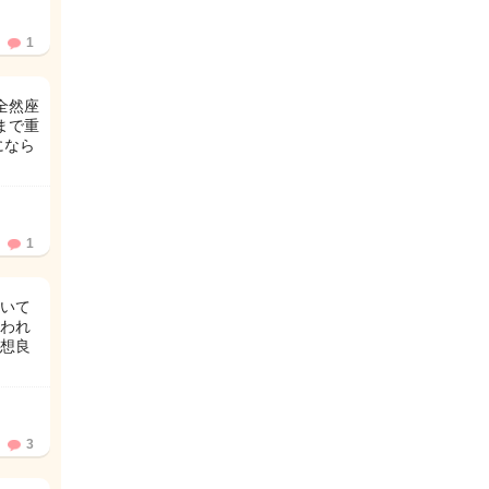
1
全然座
まで重
になら
1
いて
われ
想良
3