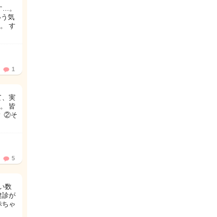
す…。
いう気
。 す
1
て、実
。 皆
 ②そ
5
い数
健診が
赤ちゃ