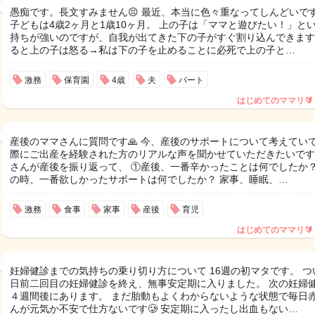
愚痴です。長文すみません😣 最近、本当に色々重なってしんどいで
子どもは4歳2ヶ月と1歳10ヶ月。 上の子は「ママと遊びたい！」と
持ちが強いのですが、自我が出てきた下の子がすぐ割り込んできます
ると上の子は怒る→私は下の子を止めることに必死で上の子と…
激務
保育園
4歳
夫
パート
はじめてのママリ🔰
産後のママさんに質問です🙏 今、産後のサポートについて考えてい
際にご出産を経験された方のリアルな声を聞かせていただきたいです
さんが産後を振り返って、 ①産後、一番辛かったことは何でしたか？
の時、一番欲しかったサポートは何でしたか？ 家事、睡眠、…
激務
食事
家事
産後
育児
はじめてのママリ🔰
妊婦健診までの気持ちの乗り切り方について 16週の初マタです。 つ
日前二回目の妊婦健診を終え、無事安定期に入りました。 次の妊婦
４週間後にあります。 まだ胎動もよくわからないような状態で毎日
んが元気か不安で仕方ないです🥲 安定期に入ったし出血もない…