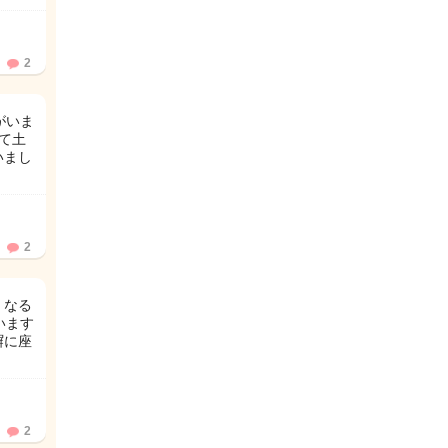
2
がいま
て土
いまし
2
くなる
います
塀に座
2