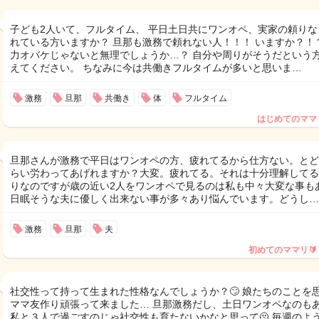
子ども2人いて、フルタイム、 平日土日共にワンオペ、実家の頼りな
れている方いますか？ 旦那も激務で頼れない人！！！ いますか？！？
力オバケじゃないと無理でしょうか…？ 自分や周りがそうだという
えてください。 ちなみに今は共働きフルタイムが多いと思いま…
激務
旦那
共働き
体
フルタイム
はじめてのママ
旦那さんが激務で平日はワンオペの方、疲れてるから仕方ない。とど
らい労わってあげれますか？大変。疲れてる。それは十分理解してる
りなのですが歳の近い2人をワンオペで見るのは私も中々大変な事も
日眠そうな夫に優しく出来ない事が多々あり悩んでいます。どうし…
激務
旦那
夫
初めてのママリ🔰
社交性って持って生まれた性格なんでしょうか？🙄 娘たちのことを
ママ友作り頑張って来ました… 旦那激務だし、土日ワンオペなのも
私と３人で過ごすのじゃ社交性も育たないかなと思って🫠 毎週のよ