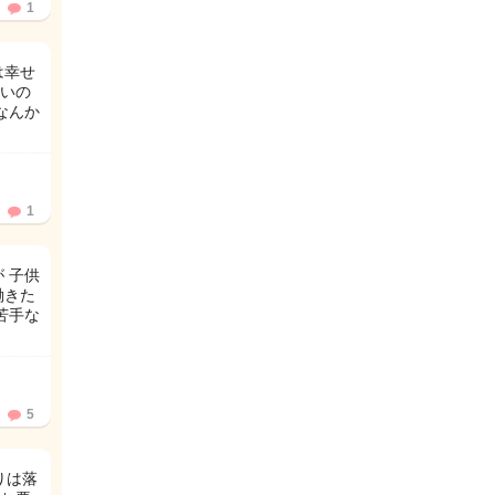
1
は幸せ
いの
なんか
1
 子供
働きた
苦手な
5
りは落