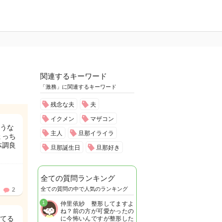
関連するキーワード
「激務」に関連するキーワード
残念な夫
夫
イクメン
マザコン
うな
主人
旦那イライラ
ょっち
体調良
旦那誕生日
旦那好き
全ての質問ランキング
全ての質問の中で人気のランキング
2
1
仲里依紗 整形してますよ
ね？前の方が可愛かったの
てる
に今怖いんですが整形した