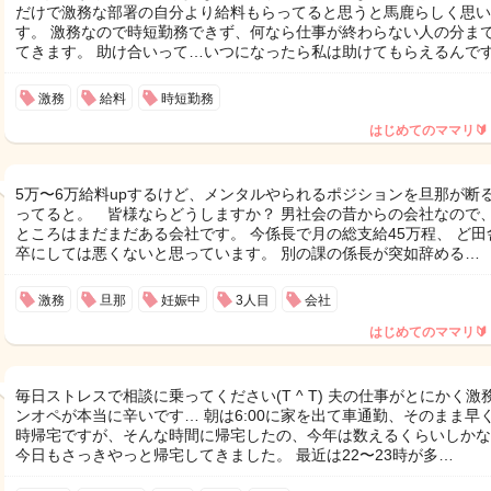
だけで激務な部署の自分より給料もらってると思うと馬鹿らしく思い
す。 激務なので時短勤務できず、何なら仕事が終わらない人の分ま
てきます。 助け合いって…いつになったら私は助けてもらえるんで
激務
給料
時短勤務
はじめてのママリ🔰
5万〜6万給料upするけど、メンタルやられるポジションを旦那が断
ってると。 皆様ならどうしますか？ 男社会の昔からの会社なので
ところはまだまだある会社です。 今係長で月の総支給45万程、 ど田
卒にしては悪くないと思っています。 別の課の係長が突如辞める…
激務
旦那
妊娠中
3人目
会社
はじめてのママリ🔰
毎日ストレスで相談に乗ってください(T ^ T) 夫の仕事がとにかく激
ンオペが本当に辛いです… 朝は6:00に家を出て車通勤、そのまま早く
時帰宅ですが、そんな時間に帰宅したの、今年は数えるくらいしかな
今日もさっきやっと帰宅してきました。 最近は22〜23時が多…