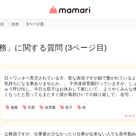
女性専用匿名QAアプ
リ・情報サイト
旦那
激務
3ページ目
務
」に関する質問 (3ページ目)
日々ワンオペ育児されている方、変な表現ですが鎖で繋がれているよ
気持ちになる事ありませんか。。 子供達保育園行っていますが、し
ゅう呼び出し。今日も双子はお休みして家にいて。 ようやくみんな
くなったと思ってもまたすぐ誰か風邪ひいての繰り返しで。 在宅…
激務
旦那
保育園
双子
体
ママリ
公務員ですが、仕事量が少なかったり仕事が出来ない人でも長年勤め