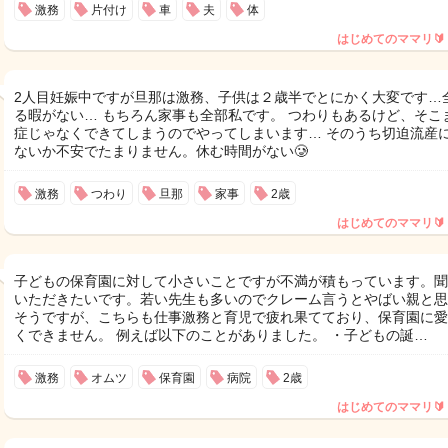
激務
片付け
車
夫
体
はじめてのママリ🔰
2人目妊娠中ですが旦那は激務、子供は２歳半でとにかく大変です…
る暇がない… もちろん家事も全部私です。 つわりもあるけど、そこ
症じゃなくできてしまうのでやってしまいます… そのうち切迫流産
ないか不安でたまりません。休む時間がない🥲
激務
つわり
旦那
家事
2歳
はじめてのママリ🔰
子どもの保育園に対して小さいことですが不満が積もっています。聞
いただきたいです。若い先生も多いのでクレーム言うとやばい親と思
そうですが、こちらも仕事激務と育児で疲れ果てており、保育園に愛
くできません。 例えば以下のことがありました。 ・子どもの誕…
激務
オムツ
保育園
病院
2歳
はじめてのママリ🔰