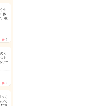
くや
 体
方、教
6
のく
つも
あり土
3
思って
あって
うにマ