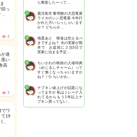
ら整形したーって…
ま
で回っ
2
鹿児島市 黎明館の大恐竜展
す…
ライカのシン恐竜展 今年行
かれた方いらっしゃいます
か？ どちらか…
2
3
地震あと 帰省は控えるべ
きですよね？ 夫の実家が熊
本で お盆前に２泊3日で
実家に泊まる予定…
るか迷
、黒い
4
ちいかわの映画の入場特典
舎高
（めじるしチャーム）って
すぐ無くなっちゃいますか
ね？！💦 ちいかわ…
5
ナプキン値上げが話題にな
ってますが 私はミレーナ入
3
れてるからもう1年以上ナ
プキン買ってない…
務でワ
て19
く、