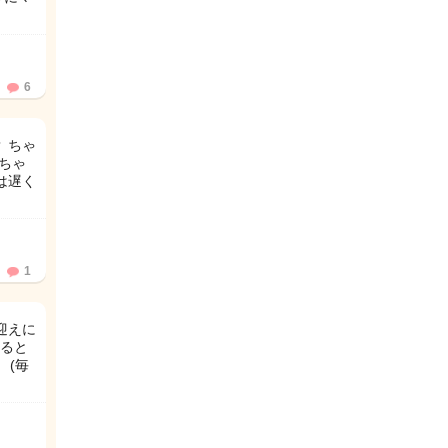
6
 ちゃ
ちゃ
は遅く
1
迎えに
ると
 (毎