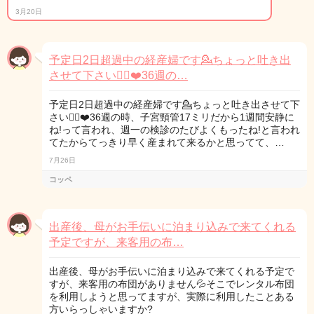
3月20日
予定日2日超過中の経産婦です💁ちょっと吐き出
させて下さい🙇‍♀️❤️36週の…
予定日2日超過中の経産婦です💁ちょっと吐き出させて下
さい🙇‍♀️❤️36週の時、子宮頸管17ミリだから1週間安静に
ね!って言われ、週一の検診のたびよくもったね!と言われ
てたからてっきり早く産まれて来るかと思ってて、…
7月26日
コッペ
出産後、母がお手伝いに泊まり込みで来てくれる
予定ですが、来客用の布…
出産後、母がお手伝いに泊まり込みで来てくれる予定で
すが、来客用の布団がありません💦そこでレンタル布団
を利用しようと思ってますが、実際に利用したことある
方いらっしゃいますか?