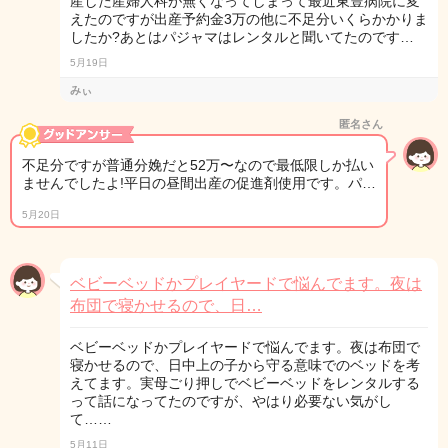
産した産婦人科が無くなってしまって最近東豊病院に変
えたのですが出産予約金3万の他に不足分いくらかかりま
したか?あとはパジャマはレンタルと聞いてたのです…
5月19日
みぃ
匿名さん
不足分ですが普通分娩だと52万〜なので最低限しか払い
ませんでしたよ!平日の昼間出産の促進剤使用です。パ…
5月20日
ベビーベッドかプレイヤードで悩んでます。夜は
布団で寝かせるので、日…
ベビーベッドかプレイヤードで悩んでます。夜は布団で
寝かせるので、日中上の子から守る意味でのベッドを考
えてます。実母ごり押しでベビーベッドをレンタルする
って話になってたのですが、やはり必要ない気がし
て……
5月11日