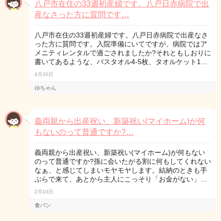
八戸市在住の33週初産婦です。八戸日赤病院で出
産なさった方に質問です…
八戸市在住の33週初産婦です。八戸日赤病院で出産なさ
った方に質問です。入院準備にいてですが、病院ではア
メニティレンタルで過ごされましたか?それともしおりに
書いてあるような、バスタオル4-5枚、タオルケット1…
4月20日
ゆちゃん
義両親から出産祝い、新築祝い(マイホーム)が何
もないのって普通ですか?…
義両親から出産祝い、新築祝い(マイホーム)が何もない
のって普通ですか?孫に会いたがる割に何もしてくれない
なぁ、と感じてしまいモヤモヤします。結納のときも手
ぶらで来て、あとから主人にこっそり「お金がない」…
2月10日
食パン