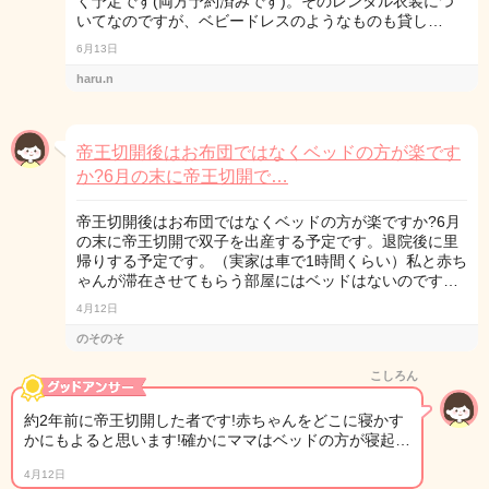
く予定です(両方予約済みです)。そのレンタル衣装につ
いてなのですが、ベビードレスのようなものも貸し…
6月13日
haru.n
帝王切開後はお布団ではなくベッドの方が楽です
か?6月の末に帝王切開で…
帝王切開後はお布団ではなくベッドの方が楽ですか?6月
の末に帝王切開で双子を出産する予定です。退院後に里
帰りする予定です。（実家は車で1時間くらい）私と赤ち
ゃんが滞在させてもらう部屋にはベッドはないのです…
4月12日
のそのそ
こしろん
約2年前に帝王切開した者です!赤ちゃんをどこに寝かす
かにもよると思います!確かにママはベッドの方が寝起…
4月12日