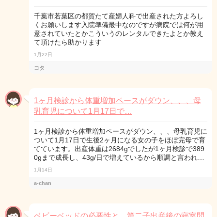
千葉市若葉区の都賀たて産婦人科で出産された方よろし
くお願いします入院準備最中なのですが病院では何が用
意されていたとかこういうのレンタルできたよとか教え
て頂けたら助かります
1月22日
コタ
1ヶ月検診から体重増加ペースがダウン、、、母
乳育児について1月17日で…
1ヶ月検診から体重増加ペースがダウン、、、母乳育児に
ついて1月17日で生後2ヶ月になる女の子をほぼ完母で育
てています。出産体重は2684gでしたが1ヶ月検診で389
0gまで成長し、43g/日で増えているから順調と言われ…
1月14日
a-chan
ベビーベッドの必要性と、第二子出産後の寝室問