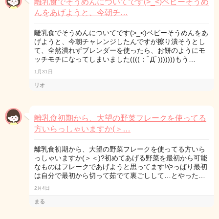
離乳食でそうめんについてです(>_<)ベビーそうめ
んをあげようと、今朝チ…
離乳食でそうめんについてです(>_<)ベビーそうめんをあ
げようと、今朝チャレンジしたんですが擦り潰そうとし
て、全然潰れずブレンダーを使ったら、お餅のようにモ
ッチモチになってしまいました((((；ﾟДﾟ)))))))もう…
1月31日
リオ
離乳食初期から、大望の野菜フレークを使ってる
方いらっしゃいますか(＞…
離乳食初期から、大望の野菜フレークを使ってる方いら
っしゃいますか(＞＜)?初めてあげる野菜を最初から可能
なものはフレークであげようと思ってます!やっぱり最初
は自分で最初から切って茹でて裏ごしして…とやった…
2月4日
まる