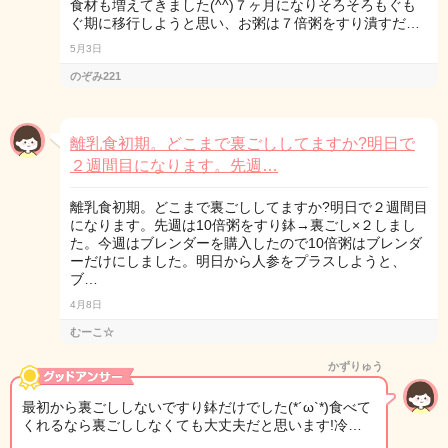
食材も増えてきました(^^)７ヶ月になりそろそろもぐも
ぐ期に移行しようと思い、お粥は７倍粥をすり潰すだ…
5月3日
のぞみ221
離乳食初期。どこまで裏ごししてますか?明日で
２週間目になります。先週…
離乳食初期。どこまで裏ごししてますか?明日で２週間目
になります。先週は10倍粥をすり鉢→裏ごし×２しまし
た。今週はブレンダーを購入したので10倍粥はブレンダ
ーだけにしました。明日から人参をプラスしようと、
ブ…
4月8日
むーこ☆
かずりゅう
最初から裏ごししないですり鉢だけでした(*´ω`*)食べて
くれるなら裏ごししなくても大丈夫だと思います!冷…