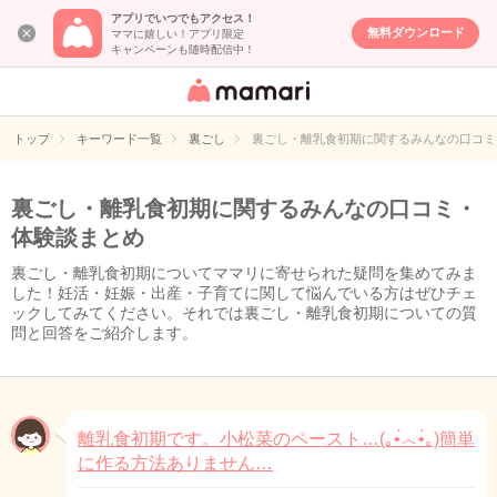
アプリでいつでもアクセス！
無料ダウンロード
ママに嬉しい！アプリ限定
キャンペーンも随時配信中！
女性専用匿名QA
アプリ・情報サ
トップ
キーワード一覧
裏ごし
裏ごし・離乳食初期に関するみんなの口コミ
イト
裏ごし・離乳食初期に関するみんなの口コミ・
体験談まとめ
裏ごし・離乳食初期についてママリに寄せられた疑問を集めてみま
した！妊活・妊娠・出産・子育てに関して悩んでいる方はぜひチェ
ックしてみてください。それでは裏ごし・離乳食初期についての質
問と回答をご紹介します。
離乳食初期です。小松菜のペースト…(｡•́︿•̀｡)簡単
に作る方法ありません…