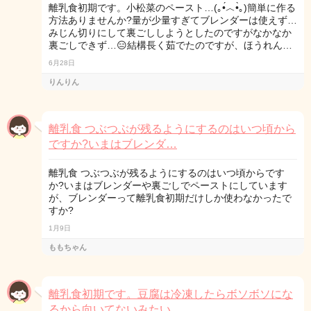
離乳食初期です。小松菜のペースト…(｡•́︿•̀｡)簡単に作る
方法ありませんか?量が少量すぎてブレンダーは使えず…
みじん切りにして裏ごししようとしたのですがなかなか
裏ごしできず…😑結構長く茹でたのですが、ほうれん…
6月28日
りんりん
離乳食 つぶつぶが残るようにするのはいつ頃から
ですか?いまはブレンダ…
離乳食 つぶつぶが残るようにするのはいつ頃からです
か?いまはブレンダーや裏ごしでペーストにしています
が、ブレンダーって離乳食初期だけしか使わなかったで
すか?
1月9日
ももちゃん
離乳食初期です。豆腐は冷凍したらボソボソにな
るから向いてないみたい…