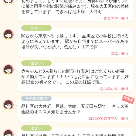
初めまして。もうすぐ産後2ヶ月。身体の節々が痛く(特
に膝と両手小指の関節が痛みます)、現在大田区内の整体
を探しています。できれば池上線、大井町…
さとママ
1
住まい
関西から東京へ引っ越します。 品川区で小学校に行ける
ように考えています。 駅から自宅までにスーパーがある
場所が良いなと思い、色んなエリアで探…
コニ
5
住まい
赤ちゃんと3人暮らしの間取り(広さ)はどれくらい必要
か？悩んでいます！！ いつもお世話になっています。妊
娠13週の初マタです。 この度の妊娠で現…
なつみかん
5
未回答
その他の疑問
品川区の大井町、戸越、大崎、五反田ら辺で、 キッズ英
会話のオススメ知りませんか？
はじめてのママリ
0
住まい