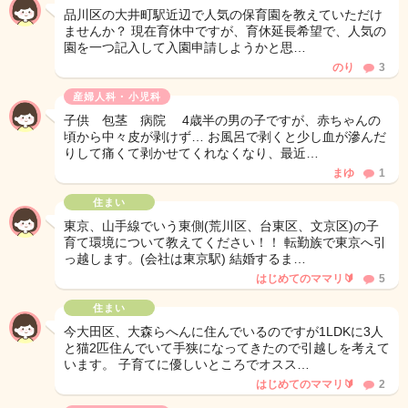
品川区の大井町駅近辺で人気の保育園を教えていただけ
ませんか？ 現在育休中ですが、育休延長希望で、人気の
園を一つ記入して入園申請しようかと思…
のり
3
産婦人科・小児科
子供 包茎 病院 4歳半の男の子ですが、赤ちゃんの
頃から中々皮が剥けず… お風呂で剥くと少し血が滲んだ
りして痛くて剥かせてくれなくなり、最近…
まゆ
1
住まい
東京、山手線でいう東側(荒川区、台東区、文京区)の子
育て環境について教えてください！！ 転勤族で東京へ引
っ越します。(会社は東京駅) 結婚するま…
はじめてのママリ🔰
5
住まい
今大田区、大森らへんに住んでいるのですが1LDKに3人
と猫2匹住んでいて手狭になってきたので引越しを考えて
います。 子育てに優しいところでオスス…
はじめてのママリ🔰
2