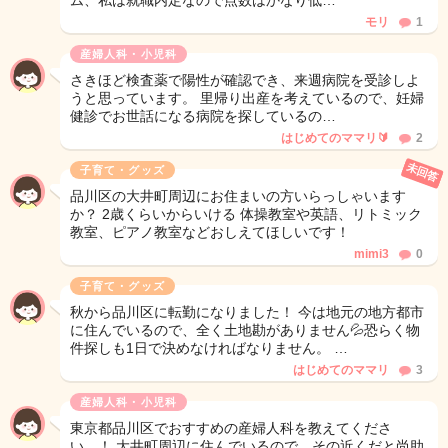
ム、私は就職内定なので点数はかなり低…
モリ
1
産婦人科・小児科
さきほど検査薬で陽性が確認でき、来週病院を受診しよ
うと思っています。 里帰り出産を考えているので、妊婦
健診でお世話になる病院を探しているの…
はじめてのママリ🔰
2
未回答
子育て・グッズ
品川区の大井町周辺にお住まいの方いらっしゃいます
か？ 2歳くらいからいける 体操教室や英語、リトミック
教室、ピアノ教室などおしえてほしいです！
mimi3
0
子育て・グッズ
秋から品川区に転勤になりました！ 今は地元の地方都市
に住んでいるので、全く土地勘がありません💦恐らく物
件探しも1日で決めなければなりません。 …
はじめてのママリ
3
産婦人科・小児科
東京都品川区でおすすめの産婦人科を教えてくださ
い…！ 大井町周辺に住んでいるので、その近くだと尚助