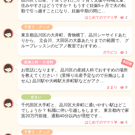
品川区で出産、子育てされた方 子育て支援や待機児童、
住みやすさはどうですか？ もうすぐ妊娠5ヶ月で夫の転
勤で引っ越すことになり、妊娠中期の間に…
はじめてのママリ🔰
2
子育て・グッズ
東京都品川区の大井町、青物横丁、品川シーサイドあた
りから、 立会川、大田区の大森あたりまでの範囲で、 グ
ループレッスンのピアノ教室でおすすめ…
ガラピコ
1
未回答
産婦人科・小児科
お世話になります。 品川区の産婦人科でおすすめの場所
を教えてください！ (里帰り出産予定なので分娩はしま
せん) 品川駅や大崎駅大井町駅などがアク…
ままり
0
住まい
千代田区大手町と、品川区大井町に通いやすい駅はどこ
でしょうか？ 転職に伴い引越しをします。 東京都内で家
賃20万円前後、通勤40分以内が理想です…
はじめてのママリ🔰
5
子育て・グッズ