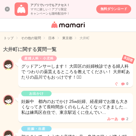
アプリでいつでもアクセス！
無料ダウンロード
ママに嬉しい！アプリ限定
キャンペーンも随時配信中！
女性専用匿名QA
アプリ・情報サ
トップ
その他の疑問
日本
東京都
大井町
イト
大井町に関する質問一覧
未回答
産婦人科・小児科
グッドアンサーします！ 大田区の妊婦検診できる婦人科
で つわりの薬貰えるところを教えてください！ 大井町あ
たりの品川でもおっけです！🙆‍♀️
ぐ
0
お出かけ
妊娠中 都内のおでかけ 25w妊婦、経産婦でお腹も大き
くなってきて長時間歩くのもしんどくなってきました…
私は練馬区在住で、東京駅近くに住んでい…
みーあ
2
妊娠・出産