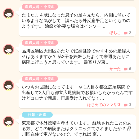
産婦人科・小児科
たまたま４歳になった息子の足を見たら、内側に傾いて
いるような気がして、調べたら外反扁平足というものの
ようです。 治療が必要な場合はインソー…
ぽちこ
2
産婦人科・小児科
品川区港区大田区あたりで妊婦健診でおすすめの産婦人
科はありますか？ 第2子を妊娠したようで来週あたりに
病院に行こうと思っています。 最寄りが東…
かーた
6
産婦人科・小児科
いつもお世話になってます！☺︎ 1人目を都立広尾病院で
出産して2人目も都立広尾病院でお願いしたかったんです
けどコロナで新患、再患受け入れてなく…
はじめてのママリ🔰
3
妊娠・出産
東京都で体外授精を考えています。 経験されたことのあ
る方、どこの病院またはクリニックでされましたか？ 品
川区在住で車がないので、できれば 京…