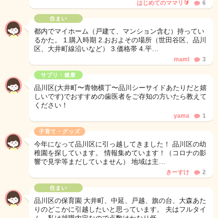
はじめてのママリ🔰
6
住まい
都内でマイホーム（戸建て、マンション含む）持ってい
るかた。 1.購入時期 2.おおよその場所（世田谷区、品川
区、大井町線沿いなど） 3.価格帯 4.平…
maml
3
サプリ・健康
品川区(大井町〜青物横丁〜品川シーサイドあたりだと嬉
しいです)でおすすめの歯医者をご存知の方いたら教えて
ください！
yama
1
子育て・グッズ
今年になって品川区に引っ越してきました！ 品川区の幼
稚園を探しています。 情報集めています！（コロナの影
響で見学等まだしていません） 地域は主…
きーすけ
2
住まい
品川区の保育園 大井町、中延、戸越、旗の台、大森あた
りのどこかに引越したいと思っています。 夫はフルタイ