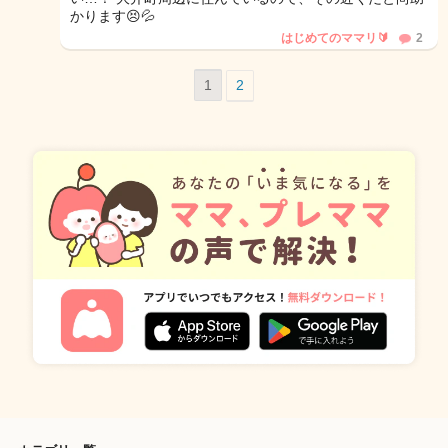
かります😣💦
はじめてのママリ🔰
2
1
2