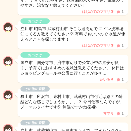
す。 子育てのしやすさ、保育園の入りやすさ、生活のし
やすさ、治安など教えてください！
はじめてのママリ🔰
1
お出かけ
立川市 昭島市 武蔵村山市 そこら辺周辺で コイン洗車場
知ってる方教えてください💡 有料でもいいので 水道が使
えるところを探してます！
はじめてのママリ🔰
1
お出かけ
国立市、国分寺市、府中市辺りで公立小中の治安が良
く、子育てにおすすめの地域は教えてください。 休日は
ショッピングモールや公園に行くことが多そ…
たいあき
1
その他の疑問
狭山市、所沢市、東村山市、武蔵村山市付近は路面の凍
結どんな感じでしょうか、、、？ 今日仕事なんですが、
ノーマルタイヤです💦 無謀ですかね😭😭
ママリ
1
その他の疑問
立川市、武蔵村山市、昭島市あたりで、アイシングクッ