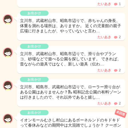
たいあき
1
お出かけ
立川市、武蔵村山市、昭島市辺りで、赤ちゃんの身長、
体重を測れる場所は、ありますか。 近くの児童館の親子
広場に行きましたが、やっていないと言わ…
たいあき
2
お出かけ
立川市、武蔵村山市、昭島市辺りで、滑り台やブラン
コ、砂場などで遊べる公園を探しています。 できれば、
昔ながらの遊具ではなく、新しい遊具（伝わ…
たいあき
2
お出かけ
立川市、昭島市、武蔵村山市辺りで、ローラー滑り台が
ある公園はありませんか？🛝 昭和記念公園の有料ゾーン
は行きましたので、それ以外であると嬉し…
たいあき
2
未回答
お出かけ
イオンモールむさし村山にあるボーネルンドのキドキド
って春休みなどの期間中は大混雑でしょうか？ クーポン