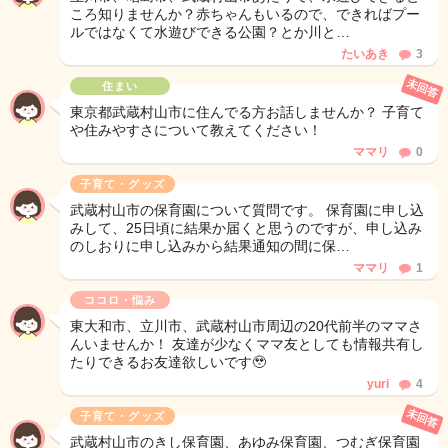
ころ知りませんか？赤ちゃんもいるので、できればプー
ルではなくて水遊びできる公園？とか川と…
たいあき
3
未回答
住まい
東京都武蔵村山市に住んでる方お話しませんか？ 子育て
や住みやすさについて教えてください！
ママリ
0
子育て・グッズ
武蔵村山市の保育園について質問です。 保育園に申し込
みして、25日頃に結果か届くと思うのですが、申し込み
のしおりに申し込みから結果通知の間に保…
ママリ
1
ココロ・悩み
東大和市、立川市、武蔵村山市周辺の20代前半のママさ
んいませんか！ 友達が少なくママ友としても情報共有し
たりできるお友達欲しいです🥹
yuri
4
未回答
子育て・グッズ
武蔵村山市のきし保育園、あゆみ保育園、つむぎ保育園