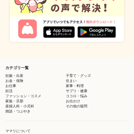
カテゴリ一覧
妊娠・出産
子育て・グッズ
お金・保険
住まい
お仕事
家事・料理
妊活
サプリ・健康
ファッション・コスメ
ココロ・悩み
家族・旦那
お出かけ
産婦人科・小児科
その他の疑問
雑談・つぶやき
ママリについて