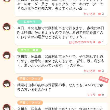
キーのオーダー又は、キャラクターケーキのオーダーで
きるお店をご存知の方、教えてください🙏 …
たいあき
2
お出かけ
今日、車の点検で武蔵村山市まで行きます。 点検に半日
以上時間がかかるようなのですが、周辺で時間を潰すの
におすすめの場所などはありますでしょう…
はじめてのママリ🔰
1
サプリ・健康
立川市、昭島市、武蔵村山市あたりで、子供連れでも通
いやすい整骨院、整体はありますか。 背中、腰、肩が痛
く、通いたいと思っています。 下の子を…
たいあき
2
未回答
子育て・グッズ
武蔵村山市のあゆみ保育園の事、なんでもいいのでご存
知の方いませんか？？
ママリ
0
子育て・グッズ
立川市、昭島市、武蔵村山市あたりで、水遊びできると