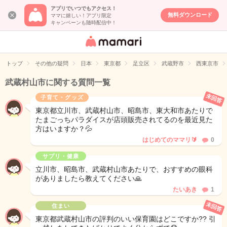
アプリでいつでもアクセス！
無料ダウンロード
ママに嬉しい！アプリ限定
キャンペーンも随時配信中！
女性専用匿名QA
アプリ・情報サ
トップ
その他の疑問
日本
東京都
足立区
武蔵野市
西東京市
イト
武蔵村山市に関する質問一覧
未回答
子育て・グッズ
東京都立川市、武蔵村山市、昭島市、東大和市あたりで
たまごっちパラダイスが店頭販売されてるのを最近見た
方はいますか？💦
はじめてのママリ🔰
0
サプリ・健康
立川市、昭島市、武蔵村山市あたりで、おすすめの眼科
がありましたら教えてください🙏
たいあき
1
未回答
住まい
東京都武蔵村山市の評判のいい保育園はどこですか?? 引