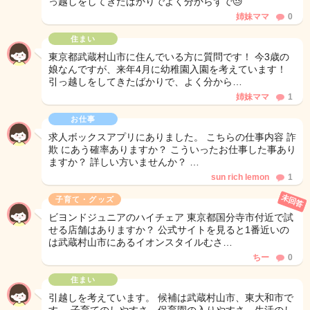
っ越しをしてきたばかりでよく分からずで😓
姉妹ママ
0
住まい
東京都武蔵村山市に住んでいる方に質問です！ 今3歳の
娘なんですが、来年4月に幼稚園入園を考えています！
引っ越しをしてきたばかりで、よく分から…
姉妹ママ
1
お仕事
求人ボックスアプリにありました。 こちらの仕事内容 詐
欺 にあう確率ありますか？ こういったお仕事した事あり
ますか？ 詳しい方いませんか？ …
sun rich lemon
1
未回答
子育て・グッズ
ビヨンドジュニアのハイチェア 東京都国分寺市付近で試
せる店舗はありますか？ 公式サイトを見ると1番近いの
は武蔵村山市にあるイオンスタイルむさ…
ちー
0
住まい
引越しを考えています。 候補は武蔵村山市、東大和市で