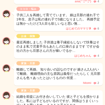
ano( * ॑꒳ ॑*)
4
ココロ・悩み
子供二人を再婚して育てています。 娘は旦那の連れ子で
1年生、息子は私の連れ子で3歳になりました。 再婚予定
は無かったけど3人目も欲しいなと思い無…
はじめてのママリ🔰
6
お金・保険
最近再婚しました 子供達は養子縁組もしないで扶養はそ
のまま私で児童手当もあたしの口座のままです ですが会
社の方から旦那さんの方が稼いでるか…
はじめちゃん
4
家族・旦那
離婚して再婚。 知り合いの話なのですが 娘さん2人がい
て離婚。 離婚理由の主な原因は義母だったらしく 元旦那
さんも色々あったとはいうものの 何度…
hitomi
2
家族・旦那
結婚を前提にお付き合いしていた 彼と子どもを授かりま
した。私には子どもがいるのですが、関係はうまくいっ