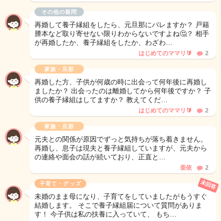
その他の疑問
再婚して養子縁組をしたら、元旦那にバレますか？ 戸籍
謄本など取り寄せない限りわからないですよね🤔？ 相手
が再婚したか、養子縁組をしたか、わざわ…
はじめてのママリ🔰
2
家族・旦那
再婚した方、子供が何歳の時に出会って何年後に再婚し
ましたか？ 出会ったのは離婚してから何年後ですか？ 子
供の養子縁組はしてますか？ 教えてくだ…
はじめてのママリ🔰
2
家族・旦那
元夫との関係が原因でずっと気持ちが落ち着きません。
再婚し、息子は現夫と養子縁組していますが、元夫から
の連絡や面会の話が続いており、正直と…
亜依
2
未回答
子育て・グッズ
未婚のまま母になり、子育てをしていましたがもうすぐ
結婚します。 そこで養子縁組届について質問がありま
す！ 今子供は私の扶養に入っていて、 もち…