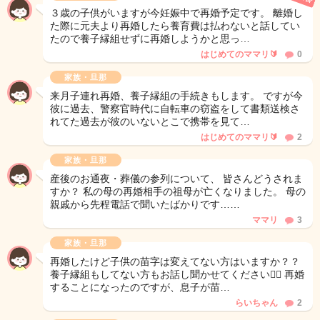
３歳の子供がいますが今妊娠中で再婚予定です。 離婚し
た際に元夫より再婚したら養育費は払わないと話してい
たので養子縁組せずに再婚しようかと思っ…
はじめてのママリ🔰
0
家族・旦那
来月子連れ再婚、養子縁組の手続きもします。 ですが今
彼に過去、警察官時代に自転車の窃盗をして書類送検さ
れてた過去が彼のいないとこで携帯を見て…
はじめてのママリ🔰
2
家族・旦那
産後のお通夜・葬儀の参列について、 皆さんどうされま
すか？ 私の母の再婚相手の祖母が亡くなりました。 母の
親戚から先程電話で聞いたばかりです……
ママリ
3
家族・旦那
再婚したけど子供の苗字は変えてない方はいますか？？
養子縁組もしてない方もお話し聞かせてください🙇‍♀️ 再婚
することになったのですが、息子が苗…
らいちゃん
2