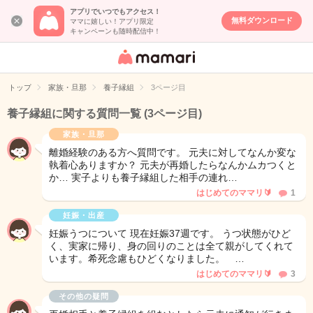
アプリでいつでもアクセス！
無料ダウンロード
ママに嬉しい！アプリ限定
キャンペーンも随時配信中！
女性専用匿名QA
アプリ・情報サ
トップ
家族・旦那
養子縁組
3ページ目
イト
養子縁組に関する質問一覧
(3ページ目)
家族・旦那
離婚経験のある方へ質問です。 元夫に対してなんか変な
執着心ありますか？ 元夫が再婚したらなんかムカつくと
か… 実子よりも養子縁組した相手の連れ…
はじめてのママリ🔰
1
妊娠・出産
妊娠うつについて 現在妊娠37週です。 うつ状態がひど
く、実家に帰り、身の回りのことは全て親がしてくれて
います。希死念慮もひどくなりました。 …
はじめてのママリ🔰
3
その他の疑問