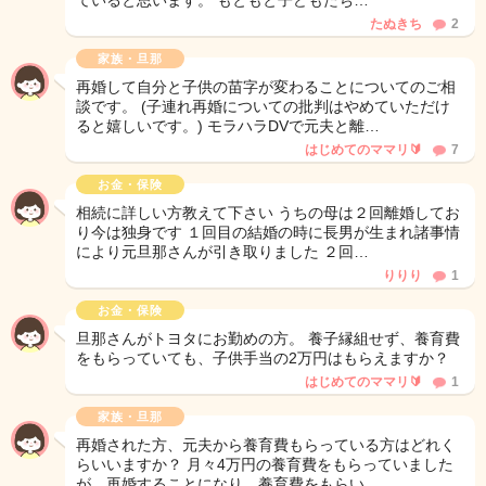
ていると思います。 もともと子どもたち…
たぬきち
2
家族・旦那
再婚して自分と子供の苗字が変わることについてのご相
談です。 (子連れ再婚についての批判はやめていただけ
ると嬉しいです。) モラハラDVで元夫と離…
はじめてのママリ🔰
7
お金・保険
相続に詳しい方教えて下さい うちの母は２回離婚してお
り今は独身です １回目の結婚の時に長男が生まれ諸事情
により元旦那さんが引き取りました ２回…
りりり
1
お金・保険
旦那さんがトヨタにお勤めの方。 養子縁組せず、養育費
をもらっていても、子供手当の2万円はもらえますか？
はじめてのママリ🔰
1
家族・旦那
再婚された方、元夫から養育費もらっている方はどれく
らいいますか？ 月々4万円の養育費をもらっていました
が、再婚することになり、養育費をもらい…