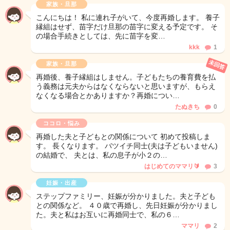
家族・旦那
こんにちは！ 私に連れ子がいて、今度再婚します。 養子
縁組はせず、苗字だけ旦那の苗字に変える予定です。 そ
の場合手続きとしては、先に苗字を変…
kkk
1
未回答
家族・旦那
再婚後、養子縁組はしません。子どもたちの養育費を払
う義務は元夫からはなくならないと思いますが、もらえ
なくなる場合とかありますか？再婚につい…
たぬきち
0
ココロ・悩み
再婚した夫と子どもとの関係について 初めて投稿しま
す。 長くなります。 バツイチ同士(夫は子どもいません)
の結婚で、 夫とは、私の息子が小２の…
はじめてのママリ🔰
3
妊娠・出産
ステップファミリー、妊娠が分かりました。夫と子ども
との関係など。 ４０歳で再婚し、先日妊娠が分かりまし
た。夫と私はお互いに再婚同士で、私の６…
ママリ
2