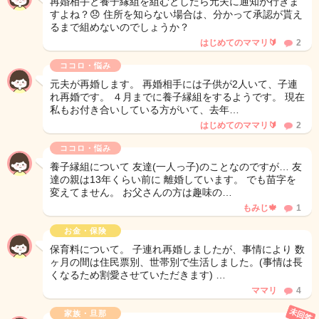
再婚相手と養子縁組を組むとしたら元夫に通知が行きま
すよね？😞 住所を知らない場合は、分かって承認が貰え
るまで組めないのでしょうか？
はじめてのママリ🔰
2
ココロ・悩み
元夫が再婚します。 再婚相手には子供が2人いて、子連
れ再婚です。 ４月までに養子縁組をするようです。 現在
私もお付き合いしている方がいて、去年…
はじめてのママリ🔰
2
ココロ・悩み
養子縁組について 友達(一人っ子)のことなのですが… 友
達の親は13年くらい前に 離婚しています。 でも苗字を
変えてません。 お父さんの方は趣味の…
もみじ🍁
1
お金・保険
保育料について。 子連れ再婚しましたが、事情により 数
ヶ月の間は住民票別、世帯別で生活しました。(事情は長
くなるため割愛させていただきます) …
ママリ
4
未回答
家族・旦那