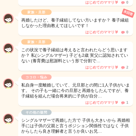
はじめてのママリ🔰
0
未回答
家族・旦那
再婚したけど、養子縁組してない方いますか？ 養子縁組
しなかった理由教えてほしいです！
はじめてのママリ🔰
0
家族・旦那
この状況で養子縁組は考えると言われたらどう思います
か？ 私(シングルマザー) 子ども2歳 実父に認知されてい
ない (養育費は慰謝料という形で分割で…
はじめてのママリ🔰
2
ココロ・悩み
私自身一度離婚していて、元旦那との間に1人子供がいま
す。 その子も一緒に今の旦那と再婚をしたんですが、養
子縁組を組んだ場合将来的に子供が自分…
はじめてのママリ🔰
1
その他の疑問
シングルマザーで再婚した方で 子供も大きいから 再婚相
手には子供の父親と言うポジション関係性ではなく 子供
からしたら良き理解者と言うか良いお兄…