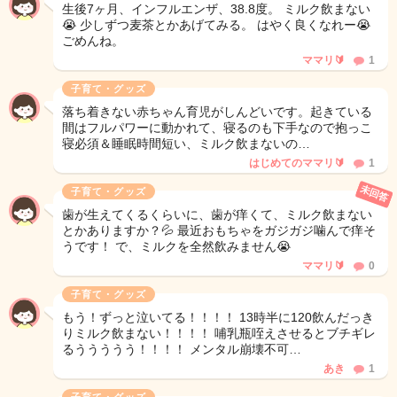
生後7ヶ月、インフルエンザ、38.8度。 ミルク飲まない
😭 少しずつ麦茶とかあげてみる。 はやく良くなれー😭
ごめんね。
ママリ🔰
1
子育て・グッズ
落ち着きない赤ちゃん育児がしんどいです。起きている
間はフルパワーに動かれて、寝るのも下手なので抱っこ
寝必須＆睡眠時間短い、ミルク飲まないの…
はじめてのママリ🔰
1
未回答
子育て・グッズ
歯が生えてくるくらいに、歯が痒くて、ミルク飲まない
とかありますか？💦 最近おもちゃをガジガジ噛んで痒そ
うです！ で、ミルクを全然飲みません😭
ママリ🔰
0
子育て・グッズ
もう！ずっと泣いてる！！！！ 13時半に120飲んだっき
りミルク飲まない！！！！ 哺乳瓶咥えさせるとブチギレ
るううううう！！！！ メンタル崩壊不可…
あき
1