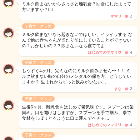
ミルク飲まないからさっさと離乳食３回食にしたよって
方いますか？🙋‍♀️
ママリ
2
子育て・グッズ
ミルク飲まないなら起きないでほしい、イライラする な
んで他の赤ちゃんが当たり前にしていることができない
の？おかしいの？？飲まないなら寝ててよ
はじめてのママリ🔰
4
子育て・グッズ
もうすぐ4ヶ月、完ミなのにミルク飲みません〜！！ ミ
ルク飲まない時の自分のメンタルの保ち方、どうしてい
ますか？ 生まれからずっと飲みが少ない…
まな
2
子育て・グッズ
生後6ヶ月、離乳食をはじめて鬱気味です。スプーンは歯
固め。口を開けはしますが、スプーンを手で掴み、拳で
食材をしぼりとるように口に運んでペチャ…
はじめてのママリ🔰
4
子育て・グッズ