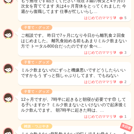
もう無理です助けてください 現在３歳の長女と4ヶ月の
次女を育ててます 夫は4ヶ月育休をとってくれました 今
週から復職してます 仕事が忙しいらし…
はじめてのママリ🔰
5
子育て・グッズ
ご相談です。 昨日で7ヶ月になり今日から離乳食２回食
はじめました。 離乳食始める前もあまりミルク飲まない
方で トータル800台だったのですが 食べ…
はじめてのママリ🔰
3
子育て・グッズ
ミルク飲まないのにずっと機嫌悪いですどうしたらいい
ですかもう ずっと指しゃぶりしてます、でもねない
はじめてのママリ🔰
2
子育て・グッズ
12ヶ月ですが、7時半に起きると朝寝が必要です😞 して
る子いますか？ ミルク飲まないといけないので起床後ミ
ルク飲んでます。 朝7時半に起きた時は、…
はじめてのママリ🔰
1
未回答
雑談・つぶやき