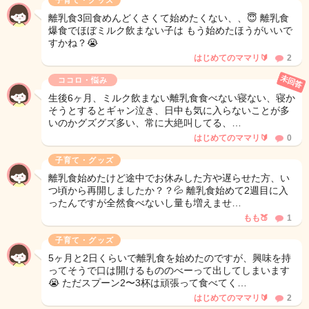
子育て・グッズ
離乳食3回食めんどくさくて始めたくない、、😇 離乳食
爆食でほぼミルク飲まない子は もう始めたほうがいいで
すかね？😭
はじめてのママリ🔰
2
未回答
ココロ・悩み
生後6ヶ月、ミルク飲まない離乳食食べない寝ない、寝か
そうとするとギャン泣き、日中も気に入らないことが多
いのかグズグズ多い、常に大絶叫してる、…
はじめてのママリ🔰
0
子育て・グッズ
離乳食始めたけど途中でお休みした方や遅らせた方、い
つ頃から再開しましたか？？💦 離乳食始めて2週目に入
ったんですが全然食べないし量も増えませ…
もも🍑
1
子育て・グッズ
5ヶ月と2日くらいで離乳食を始めたのですが、興味を持
ってそうで口は開けるもののべーって出してしまいます
😭 ただスプーン2〜3杯は頑張って食べてく…
はじめてのママリ🔰
2