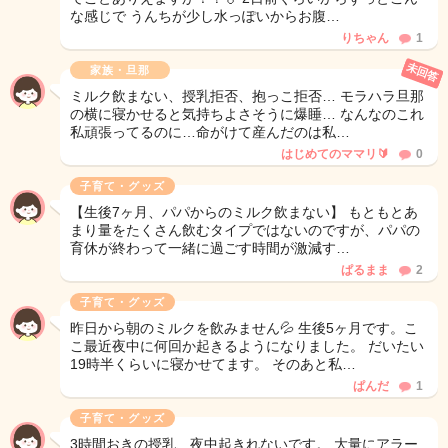
な感じで うんちが少し水っぽいからお腹…
りちゃん
1
未回答
家族・旦那
ミルク飲まない、授乳拒否、抱っこ拒否… モラハラ旦那
の横に寝かせると気持ちよさそうに爆睡… なんなのこれ
私頑張ってるのに…命がけて産んだのは私…
はじめてのママリ🔰
0
子育て・グッズ
【生後7ヶ月、パパからのミルク飲まない】 もともとあ
まり量をたくさん飲むタイプではないのですが、パパの
育休が終わって一緒に過ごす時間が激減す…
ぱるまま
2
子育て・グッズ
昨日から朝のミルクを飲みません💦 生後5ヶ月です。こ
こ最近夜中に何回か起きるようになりました。 だいたい
19時半くらいに寝かせてます。 そのあと私…
ぱんだ
1
子育て・グッズ
3時間おきの授乳、夜中起きれないです。 大量にアラー