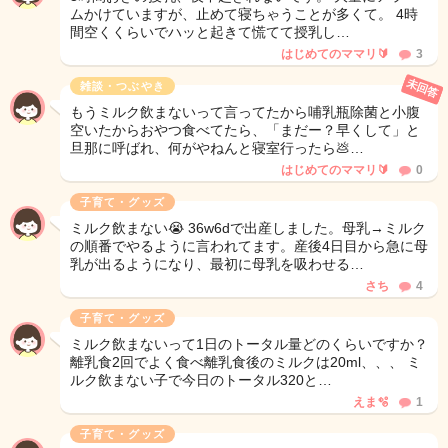
ムかけていますが、止めて寝ちゃうことが多くて。 4時
間空くくらいでハッと起きて慌てて授乳し…
はじめてのママリ🔰
3
未回答
雑談・つぶやき
もうミルク飲まないって言ってたから哺乳瓶除菌と小腹
空いたからおやつ食べてたら、「まだー？早くして」と
旦那に呼ばれ、何がやねんと寝室行ったら💩…
はじめてのママリ🔰
0
子育て・グッズ
ミルク飲まない😭 36w6dで出産しました。母乳→ミルク
の順番でやるように言われてます。産後4日目から急に母
乳が出るようになり、最初に母乳を吸わせる…
さち
4
子育て・グッズ
ミルク飲まないって1日のトータル量どのくらいですか？
離乳食2回でよく食べ離乳食後のミルクは20ml、、、 ミ
ルク飲まない子で今日のトータル320と…
えま🫧
1
子育て・グッズ