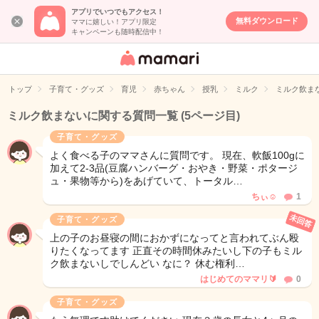
アプリでいつでもアクセス！
無料ダウンロード
ママに嬉しい！アプリ限定
キャンペーンも随時配信中！
女性専用匿名QA
アプリ・情報サ
トップ
子育て・グッズ
育児
赤ちゃん
授乳
ミルク
ミルク飲ま
イト
ミルク飲まないに関する質問一覧
(5ページ目)
子育て・グッズ
よく食べる子のママさんに質問です。 現在、軟飯100gに
加えて2-3品(豆腐ハンバーグ・おやき・野菜・ポタージ
ュ・果物等から)をあげていて、トータル…
ちぃ‪☺︎‬
1
未回答
子育て・グッズ
上の子のお昼寝の間におかずになってと言われてぶん殴
りたくなってます 正直その時間休みたいし下の子もミル
ク飲まないしでしんどい なに？ 休む権利…
はじめてのママリ🔰
0
子育て・グッズ