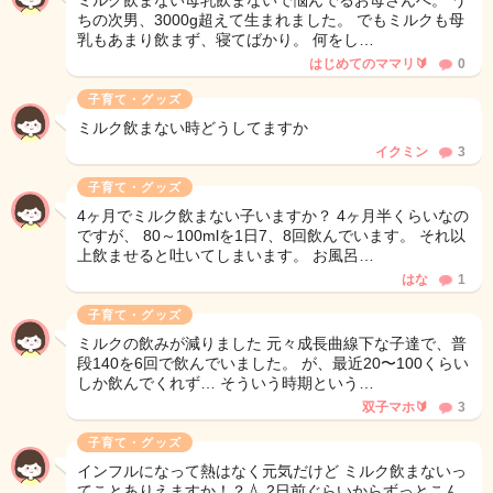
ミルク飲まない母乳飲まないで悩んでるお母さんへ。 う
ちの次男、3000g超えて生まれました。 でもミルクも母
乳もあまり飲まず、寝てばかり。 何をし…
はじめてのママリ🔰
0
子育て・グッズ
ミルク飲まない時どうしてますか
イクミン
3
子育て・グッズ
4ヶ月でミルク飲まない子いますか？ 4ヶ月半くらいなの
ですが、 80～100mlを1日7、8回飲んでいます。 それ以
上飲ませると吐いてしまいます。 お風呂…
はな
1
子育て・グッズ
ミルクの飲みが減りました 元々成長曲線下な子達で、普
段140を6回で飲んでいました。 が、最近20〜100くらい
しか飲んでくれず… そういう時期という…
双子マホ🔰
3
子育て・グッズ
インフルになって熱はなく元気だけど ミルク飲まないっ
てことありえますか！？💧‬ 2日前ぐらいからずっとこん