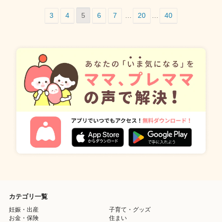
3
4
5
6
7
…
20
…
40
カテゴリ一覧
妊娠・出産
子育て・グッズ
お金・保険
住まい