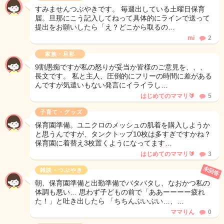
すみませんつぶやきです。 毎週出している土曜日保育
届。旦那にこう記入してねって具体的にラインで送って
提出をお願いしたら「え？どこから取るの…
mi
2
家族・旦那
9割愚痴ですが私の怒りが妥当か皆様のご意見を、、、
長文です。 私と主人、圧倒的にフリーの時間に差がある
んですが気遣いもない発言にイライラし…
はじめてのママリ🔰
5
子育て・グッズ
保育園準備。ユニクロのメッシュの肌着を購入しようか
と思うんですが、タンクトップ10枚は多すぎですかね？
保育園に着替え3枚置くようになってます…
はじめてのママリ🔰
3
未回答
雑談・つぶやき
朝、保育園準備と出勤準備でバタバタし、なおかつ私の
体調も悪い… 思わず子どもの前で「ああーーーー疲れ
た！」と吐き出したら 「ちちんぷいぷい…、…
ママりん
0