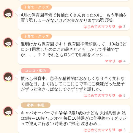
子育て・グッズ
4月の保育園準備で長袖たくさん買ったのに、もう半袖を
買う😇しょーがないけどお金かかりますね😇😇笑
はじめてのママリ🔰
3
子育て・グッズ
週明けから保育園です！ 保育園準備頑張って、10枚ほど
ロンT用意したのにこの暑さだともしかして半袖です
か、、、？？ それともロンTで肌着をメッシ…
ママリ
4
ココロ・悩み
慣らし保育中、息子が精神的におかしくなり全く笑わな
く虚な目、よく話してにこにこで常にご機嫌だった息子
がずっと泣きっぱなしでぐずぐずと話しか…
はじめてのママリ🔰
5
家事・料理
キャパオーバーです😭😭 3歳1歳の子ども 夫婦共働き 私
は9時～16時 ワンオペ 毎日16時過ぎに仕事終わりダッシ
ュで迎えに行き17時過ぎに帰宅 泣きわめ…
はじめてのママリ🔰
3