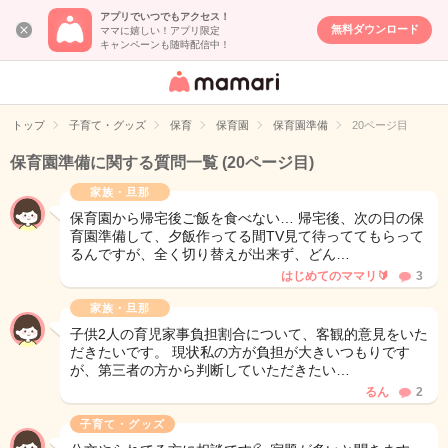
アプリでいつでもアクセス！
無料ダウンロード
ママに嬉しい！アプリ限定
キャンペーンも随時配信中！
女性専用匿名QA
アプリ・情報サ
トップ
子育て・グッズ
保育
保育園
保育園準備
20ページ目
イト
保育園準備に関する質問一覧
(20ページ目)
家族・旦那
保育園から帰宅後ご飯を食べない… 帰宅後、次の日の保
育園準備して、夕飯作ってる間TV見て待っててもらって
るんですが、全く切り替えが出来ず、どん…
はじめてのママリ🔰
3
家族・旦那
子供2人の育児家事負担割合について、客観的意見をいた
だきたいです。 現状私の方が負担が大きいつもりです
が、第三者の方から判断していただきたい…
るん
2
子育て・グッズ