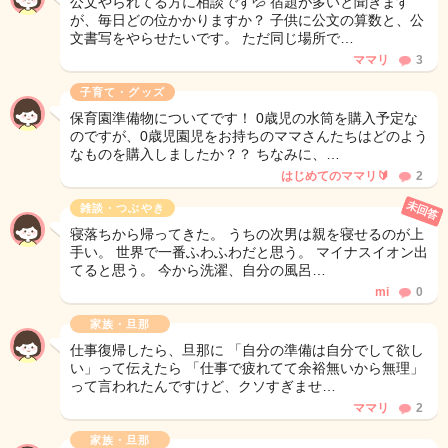
公文やられてる方に相談です💦 宿題が多いと聞きます
が、毎日どの位かかりますか？ 子供に公文の算数と、公
文書写をやらせたいです。 ただ同じ場所で…
ママリ
3
子育て・グッズ
保育園準備物についてです！ 0歳児の水筒を購入予定な
のですが、0歳児園児をお持ちのママさんたちはどのよう
なものを購入しましたか？？ ちなみに、…
はじめてのママリ🔰
2
未回答
雑談・つぶやき
寝落ちから帰ってきた。 うちの次男は親を寝せるのが上
手い。 世界で一番ふわふわだと思う。 マイナスイオン出
てると思う。 今から洗濯、自分の風呂…
mi
0
家族・旦那
仕事復帰したら、旦那に 「自分の準備は自分でして欲し
い」って伝えたら 「仕事で疲れてて余裕無いから無理」
って言われたんですけど、クソすぎませ…
ママリ
2
家族・旦那