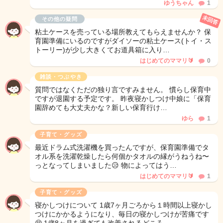
ゆうちゃん
1
未回答
その他の疑問
粘土ケースを売っている場所教えてもらえませんか？ 保
育園準備にいるのですがダイソーの粘土ケース(トイ・ス
トーリー)が少し大きくてお道具箱に入り…
はじめてのママリ🔰
0
雑談・つぶやき
質問ではなくただの独り言ですみません。 慣らし保育中
ですが退園する予定です。 昨夜寝かしつけ中娘に「保育
園辞めても大丈夫かな？新しい保育行け…
ゆら
1
子育て・グッズ
最近ドラム式洗濯機を買ったんですが、保育園準備でタ
オル系を洗濯乾燥したら何個かタオルの縁がうねうね〜
っとなってしまいました😥 物によってはう…
はじめてのママリ🔰
1
子育て・グッズ
寝かしつけについて 1歳7ヶ月ごろから１時間以上寝かし
つけにかかるようになり、毎日の寝かしつけが苦痛です