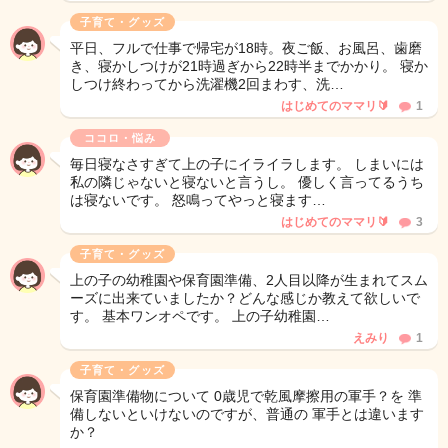
子育て・グッズ
平日、フルで仕事で帰宅が18時。夜ご飯、お風呂、歯磨
き、寝かしつけが21時過ぎから22時半までかかり。 寝か
しつけ終わってから洗濯機2回まわす、洗…
はじめてのママリ🔰
1
ココロ・悩み
毎日寝なさすぎて上の子にイライラします。 しまいには
私の隣じゃないと寝ないと言うし。 優しく言ってるうち
は寝ないです。 怒鳴ってやっと寝ます…
はじめてのママリ🔰
3
子育て・グッズ
上の子の幼稚園や保育園準備、2人目以降が生まれてスム
ーズに出来ていましたか？どんな感じか教えて欲しいで
す。 基本ワンオペです。 上の子幼稚園…
えみり
1
子育て・グッズ
保育園準備物について 0歳児で乾風摩擦用の軍手？を 準
備しないといけないのですが、普通の 軍手とは違います
か？