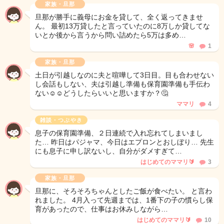
家族・旦那
旦那が勝手に義母にお金を貸して、全く返ってきませ
ん。 最初13万貸したと言っていたのに8万しか貸してな
いとか後から言うから問い詰めたら5万は多め…
🌸
1
家族・旦那
土日が引越しなのに夫と喧嘩して3日目。目も合わせない
し会話もしない、夫は引越し準備も保育園準備も手伝わ
ない☺️☺️どうしたらいいと思いますか？🤔
ママリ
4
雑談・つぶやき
息子の保育園準備、２日連続で入れ忘れてしまいまし
た… 昨日はパジャマ、今日はエプロンとおしぼり… 先生
にも息子に申し訳ないし、自分がダメすぎて…
はじめてのママリ🔰
3
家族・旦那
旦那に、そろそろちゃんとしたご飯が食べたい。 と言わ
れました。 4月入って先週までは、1番下の子の慣らし保
育があったので、仕事はお休みしながら…
はじめてのママリ🔰
10