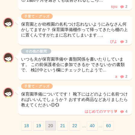
🥺 1歳8ヶ月を過ぎても改善されるどころ…
syu
2
子育て・グッズ
保育園とか幼稚園の名札つけ忘れないようにみなさん何
かしてますか？ 保育園準備棚作って帰ってきたら棚の上
に置くんですがたまに忘れてしまいます…。
ぴよ
3
その他の疑問
いつも夫が保育園準備や 書類関係を書いたりしていま
す。 この前保護者会に参加できるか できないかの書類
で、 検討中という欄にチェックしたようで…
a
2
子育て・グッズ
保育園準備についてです！ 靴下にはどのように名前つけ
ればいいんでしょうか？ おすすめ商品などありましたら
教えてください😊💞
はじめてのママリ🔰
4
18
19
20
21
22
…
40
…
60