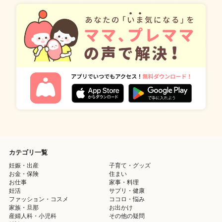
カテゴリ一覧
妊娠・出産
子育て・グッズ
お金・保険
住まい
お仕事
家事・料理
妊活
サプリ・健康
ファッション・コスメ
ココロ・悩み
家族・旦那
お出かけ
産婦人科・小児科
その他の疑問