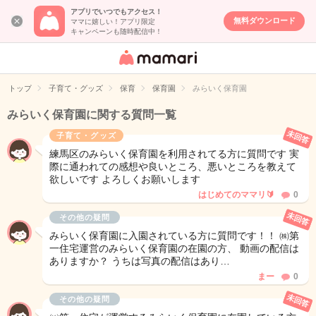
アプリでいつでもアクセス！
無料ダウンロード
ママに嬉しい！アプリ限定
キャンペーンも随時配信中！
女性専用匿名QA
アプリ・情報サ
トップ
子育て・グッズ
保育
保育園
みらいく保育園
イト
みらいく保育園に関する質問一覧
未回答
子育て・グッズ
練馬区のみらいく保育園を利用されてる方に質問です 実
際に通われての感想や良いところ、悪いところを教えて
欲しいです よろしくお願いします
はじめてのママリ🔰
0
未回答
その他の疑問
みらいく保育園に入園されている方に質問です！！ ㈱第
一住宅運営のみらいく保育園の在園の方、 動画の配信は
ありますか？ うちは写真の配信はあり…
まー
0
未回答
その他の疑問