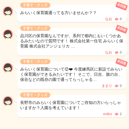
未回答
子育て・グッズ
みらいく保育園通ってる方いませんか？？
なお
0
未回答
子育て・グッズ
品川区の保育園なんですが、系列で都内にもいくつかあ
るみたいなので質問です！ 株式会社第一住宅 みらいく保
育園 株式会社アンジェリカ …
なお
0
未回答
子育て・グッズ
みらいく保育園について😊❤️ 今度練馬区に新設でみらい
く保育園ができるみたいです！ そこで、日吉、旗の台、
保谷などの既存の園で通ってらっしゃる…
ままり
0
子育て・グッズ
長野市のみらいく保育園についてご存知の方いらっしゃ
いますか？入園を考えています！
miiko
2