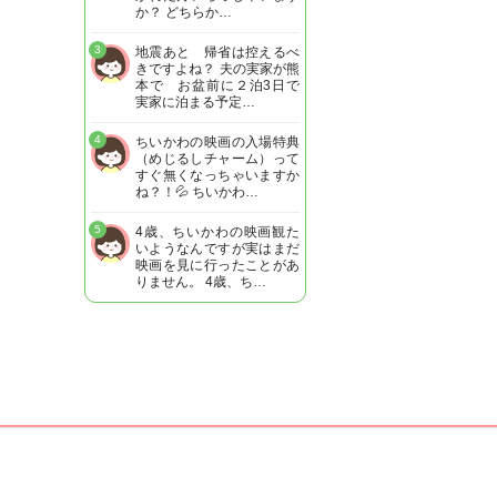
か？ どちらか…
3
地震あと 帰省は控えるべ
きですよね？ 夫の実家が熊
本で お盆前に２泊3日で
実家に泊まる予定…
4
ちいかわの映画の入場特典
（めじるしチャーム）って
すぐ無くなっちゃいますか
ね？！💦 ちいかわ…
5
4歳、ちいかわの映画観た
いようなんですが実はまだ
映画を見に行ったことがあ
りません。 4歳、ち…