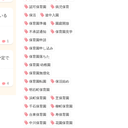
認可保育園
病児保育
いる
保活
途中入園
保育園準備
園庭開放
不承諾通知
保育園見学
保育園申請
1
保育園申し込み
保育園落ちた
予定で
保育園 幼稚園
保育園無償化
保育園転園
保活始め
4
明石町保育園
浜町保育園
芝保育園
千石保育園
柳町保育園
台東保育園
寿保育園
中川保育園
花園保育園