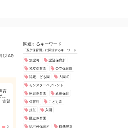
関連するキーワード
「五所保育園」に関連するキーワード
同じ悩み
無認可
認証保育所
私立保育園
公立保育園
認定こども園
入園式
モンスターペアレント
保育
家庭保育園
延長保育
た。
、古賀
保育料
こども園
担任
入園
区立保育園
認可外保育所
待機児童
2