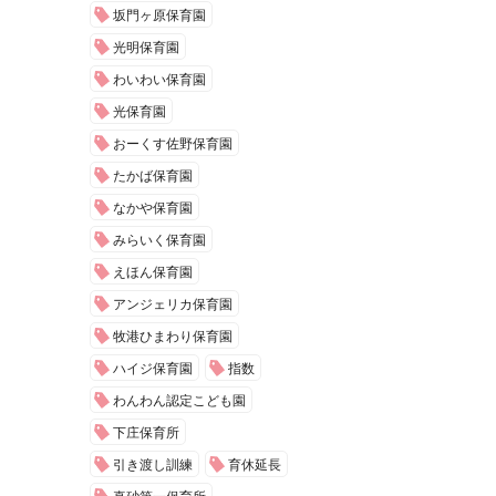
坂門ヶ原保育園
光明保育園
わいわい保育園
光保育園
おーくす佐野保育園
たかば保育園
なかや保育園
みらいく保育園
えほん保育園
アンジェリカ保育園
牧港ひまわり保育園
ハイジ保育園
指数
わんわん認定こども園
下庄保育所
引き渡し訓練
育休延長