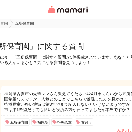
女性専用匿名QAアプ
リ・情報サイト
保育園
五所保育園
所保育園」に関する質問
は今、「五所保育園」に関する質問が3件掲載されています。あなたと
いる人がいるかも？気になる質問を見つけよう！
福岡県古賀市の先輩ママさん教えてください😊4月末くらいから五所
園希望なんですが、人気とのことでこちらで落選した方を見かけまし
待機児童が多い地域は第3希望まで記入しないといけないようですが
市は第1希望だけでも良いと役所の方が言ってましたが本当ですか？
五所保育園
福岡県
待機児童
古賀市
みぼまし