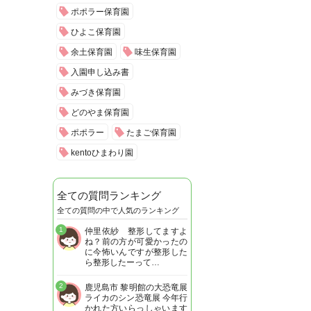
ポポラー保育園
ひよこ保育園
余土保育園
味生保育園
入園申し込み書
みづき保育園
どのやま保育園
ポポラー
たまご保育園
kentoひまわり園
全ての質問ランキング
全ての質問の中で人気のランキング
1
仲里依紗 整形してますよ
ね？前の方が可愛かったの
に今怖いんですが整形した
ら整形したーって…
2
鹿児島市 黎明館の大恐竜展
ライカのシン恐竜展 今年行
かれた方いらっしゃいます