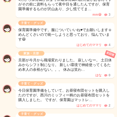
がその前に資料もらって夜中目を通したんですが、保育
園準備するものが沢山あり、少し慌ててま…
mm😃
3
子育て・グッズ
保育園準備中です。服についていいね♥️でお願いします☺️
めんどくさいので統一しようと思っており、悩んでいま
す😆
はじめてのママリ
4
未回答
家族・旦那
旦那が今月から職場変わりました。 寂しいなー。 土日休
みからシフト制になり。 新しい環境で神経使ってくるた
め本人の余裕がない。。。 休みは笑わ…
はな
0
子育て・グッズ
今日保育園準備をしていて、お昼寝布団セットを購入し
たのですが、西川のミッフィー柄のお昼寝布団セットを
購入しました。 ですが、保育園はマットレ…
はじめてのママリ
2
子育て・グッズ