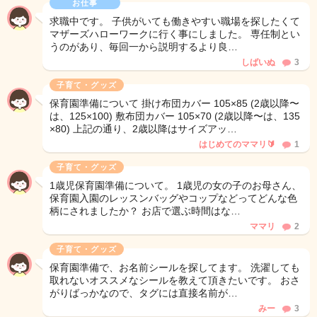
お仕事
求職中です。 子供がいても働きやすい職場を探したくて
マザーズハローワークに行く事にしました。 専任制とい
うのがあり、毎回一から説明するより良…
しばいぬ
3
子育て・グッズ
保育園準備について 掛け布団カバー 105×85 (2歳以降〜
は、125×100) 敷布団カバー 105×70 (2歳以降〜は、135
×80) 上記の通り、2歳以降はサイズアッ…
はじめてのママリ🔰
1
子育て・グッズ
1歳児保育園準備について。 1歳児の女の子のお母さん、
保育園入園のレッスンバッグやコップなどってどんな色
柄にされましたか？ お店で選ぶ時間はな…
ママリ
2
子育て・グッズ
保育園準備で、お名前シールを探してます。 洗濯しても
取れないオススメなシールを教えて頂きたいです。 おさ
がりばっかなので、タグには直接名前が…
みー
3