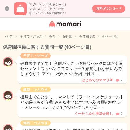
アプリでいつでもアクセス！
無料ダウンロード
ママに嬉しい！アプリ限定
キャンペーンも随時配信中！
女性専用匿名QA
アプリ・情報サ
トップ
子育て・グッズ
保育
保育園
保育園準備
40ページ目
イト
保育園準備に関する質問一覧
(40ページ目)
子育て・グッズ
保育園準備です！ 入園バッグ、体操服バッグにはお名前
ゼッケン？ワッペン？フロッキー？結局どれが良いんで
しょうか？ アイロンがいいのか縫い付け…
はじめてのママリ🔰
2
雑談・つぶやき
復帰まであと少し… ママリで【ワーママ スケジュール】
とか調べちゃう😂 みんな本当にすごい😭 今頭の中でシ
ュミレーションしただけでパンクしそう😇 …
ぐーたん☆生涯涼介推し
2
雑談・つぶやき