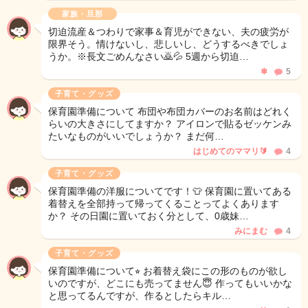
家族・旦那
切迫流産＆つわりで家事＆育児ができない、夫の疲労が
限界そう。情けないし、悲しいし、どうするべきでしょ
うか。※長文ごめんなさい🙇💦 5週から切迫…
❄
5
子育て・グッズ
保育園準備について 布団や布団カバーのお名前はどれく
らいの大きさにしてますか？ アイロンで貼るゼッケンみ
たいなものがいいでしょうか？ まだ何…
はじめてのママリ🔰
4
子育て・グッズ
保育園準備の洋服についてです！👕 保育園に置いてある
着替えを全部持って帰ってくることってよくあります
か？ その日園に置いておく分として、0歳妹…
みにまむ
4
子育て・グッズ
保育園準備について⭐︎ お着替え袋にこの形のものが欲し
いのですが、どこにも売ってません😇 作ってもいいかな
と思ってるんですが、作るとしたらキル…