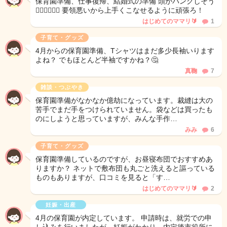
保育園準備、仕事復帰、結婚式の準備 頭がパンクしそう
😵‍💫😵‍💫😵‍💫 要領悪いから上手くこなせるように頑張ろ！
はじめてのママリ🔰
1
子育て・グッズ
4月からの保育園準備、Tシャツはまだ多少長袖いります
よね？ でもほとんど半袖ですかね？🤔
真鞠
7
雑談・つぶやき
保育園準備がなかなか億劫になっています。裁縫は大の
苦手でまだ手をつけられていません。袋などは買ったも
のにしようと思っていますが、みんな手作…
みみ
6
子育て・グッズ
保育園準備しているのですが、お昼寝布団でおすすめあ
りますか？ ネットで敷布団も丸ごと洗えると謳っている
ものもありますが、口コミを見ると「す…
はじめてのママリ🔰
2
妊娠・出産
4月の保育園が内定しています。 申請時は、就労での申