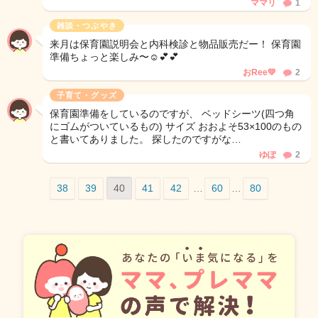
ママリ
1
雑談・つぶやき
来月は保育園説明会と内科検診と物品販売だー！ 保育園
準備ちょっと楽しみ〜☺️💕💕
おRee💛
2
子育て・グッズ
保育園準備をしているのですが、 ベッドシーツ(四つ角
にゴムがついているもの) サイズ おおよそ53×100のもの
と書いてありました。 探したのですがな…
ゆぽ
2
38
39
40
41
42
…
60
…
80