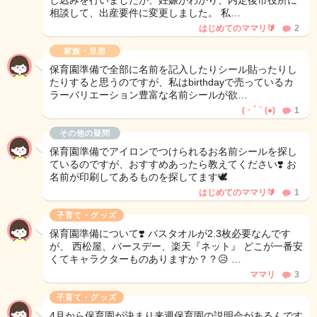
し込みを行いましたが、妊娠がわかり、内定後市役所に
相談して、出産要件に変更しました。 私…
はじめてのママリ🔰
2
家族・旦那
保育園準備で全部に名前を記入したりシール貼ったりし
たりすると思うのですが、私はbirthdayで売っているカ
ラーバリエーション豊富な名前シールが欲…
( ･ ´｀(●)
1
その他の疑問
保育園準備でアイロンでつけられるお名前シールを探し
ているのですが、おすすめあったら教えてください❣️ お
名前が印刷してあるものを探してます🕊
はじめてのママリ🔰
1
子育て・グッズ
保育園準備について❣️ バスタオルが2.3枚必要なんです
が、 西松屋、バースデー、楽天『ネット』 どこが一番安
くてキャラクターものありますか？？😥 …
ママリ
3
子育て・グッズ
4月から保育園が決まり来週保育園の説明会があるんです