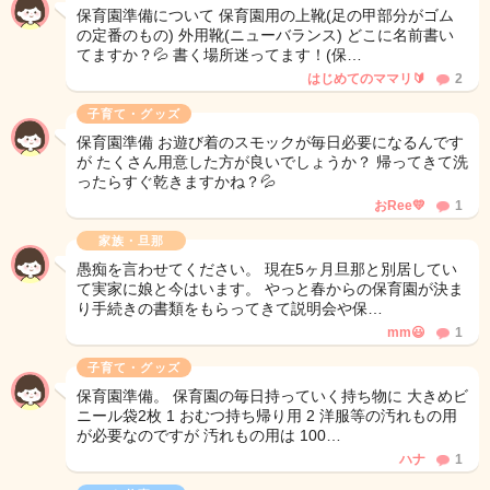
保育園準備について 保育園用の上靴(足の甲部分がゴム
の定番のもの) 外用靴(ニューバランス) どこに名前書い
てますか？💦 書く場所迷ってます！(保…
はじめてのママリ🔰
2
子育て・グッズ
保育園準備 お遊び着のスモックが毎日必要になるんです
が たくさん用意した方が良いでしょうか？ 帰ってきて洗
ったらすぐ乾きますかね？💦
おRee💛
1
家族・旦那
愚痴を言わせてください。 現在5ヶ月旦那と別居してい
て実家に娘と今はいます。 やっと春からの保育園が決ま
り手続きの書類をもらってきて説明会や保…
mm😃
1
子育て・グッズ
保育園準備。 保育園の毎日持っていく持ち物に 大きめビ
ニール袋2枚 1 おむつ持ち帰り用 2 洋服等の汚れもの用
が必要なのですが 汚れもの用は 100…
ハナ
1