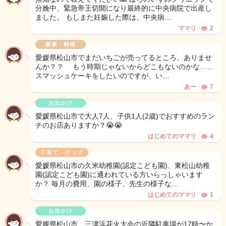
分娩中、緊急帝王切開になり最終的に中央病院で出産し
ました。 もしまた妊娠した際は、中央病…
ママリ
2
家事・料理
愛媛県松山市でまだいちごが売ってるところ、ありませ
んか？？ もう時期じゃないからどこもないのかな……
スマッシュケーキをしたいのですが、い…
あー
7
お出かけ
愛媛県松山市で大人7人、子供1人(2歳)でおすすめのラン
チのお店ありますか？😭😭
はじめてのママリ
4
子育て・グッズ
愛媛県松山市の久米幼稚園(認定こども園)、東松山幼稚
園(認定こども園)に通われている方いらっしゃいます
か？ 毎月の費用、園の様子、先生の様子な…
はじめてのママリ
1
お出かけ
愛媛県松山市、三津浜花火大会の近隣駐車場が17時〜か