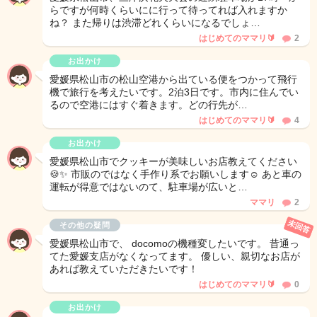
らですが何時くらいにに行って待ってれば入れますか
ね？ また帰りは渋滞どれくらいになるでしょ…
はじめてのママリ🔰
2
お出かけ
愛媛県松山市の松山空港から出ている便をつかって飛行
機で旅行を考えたいです。2泊3日です。市内に住んでい
るので空港にはすぐ着きます。どの行先が…
はじめてのママリ🔰
4
お出かけ
愛媛県松山市でクッキーが美味しいお店教えてください
🍪✨ 市販のではなく手作り系でお願いします☺️ あと車の
運転が得意ではないのて、駐車場が広いと…
ママリ
2
未回答
その他の疑問
愛媛県松山市で、 docomoの機種変したいです。 昔通っ
てた愛媛支店がなくなってます。 優しい、親切なお店が
あれば教えていただきたいです！
はじめてのママリ🔰
0
お出かけ