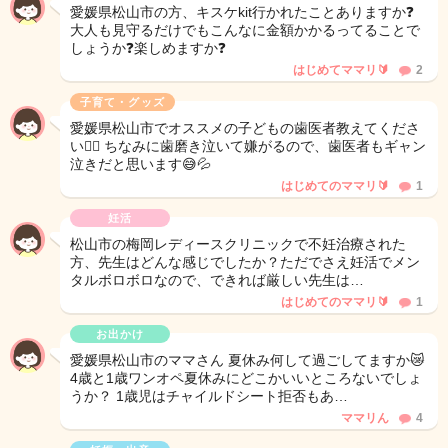
愛媛県松山市の方、キスケkit行かれたことありますか❓
大人も見守るだけでもこんなに金額かかるってることで
しょうか❓楽しめますか❓
はじめてママリ🔰
2
子育て・グッズ
愛媛県松山市でオススメの子どもの歯医者教えてくださ
い🙇‍♀️ ちなみに歯磨き泣いて嫌がるので、歯医者もギャン
泣きだと思います😅💦
はじめてのママリ🔰
1
妊活
松山市の梅岡レディースクリニックで不妊治療された
方、先生はどんな感じでしたか？ただでさえ妊活でメン
タルボロボロなので、できれば厳しい先生は…
はじめてのママリ🔰
1
お出かけ
愛媛県松山市のママさん 夏休み何して過ごしてますか😿
4歳と1歳ワンオペ夏休みにどこかいいところないでしょ
うか？ 1歳児はチャイルドシート拒否もあ…
ママリん
4