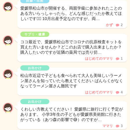
妊娠・出産
愛媛県松山市が開催する、両親学級に参加されたことの
ある方いらっしゃったら、どんな感じだったか教えてほ
しいです🙇‍♀️ 10月出産予定なのですが、両…
かず
2
サプリ・健康
ココ最近で、愛媛県松山市でコロナの抗原検査キットを
買えた方いませんか？どこのお店で購入出来ましたか？
購入したいのですが近隣の薬局では売り切…
はじめてのママリ
1
お出かけ
松山市近辺で子どもも食べられて大人も美味しいラーメ
ン屋さんを知っていたら教えてください ばんらくがなく
なってラーメン屋さん難民です
はじめてのママリ
4
お出かけ
くわしい方教えてください！ 愛媛県に旅行に行く予定が
あります。 小学3年生の子どもが愛媛県美術館に行きた
がっている（あつ森の影響で😅）のですが…
ママリ
3