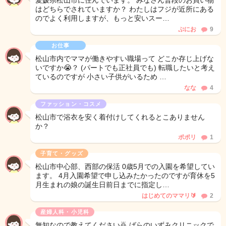
愛媛県松山市に住んでいます。 みなさん普段のお買い物
はどちらでされていますか？ わたしはフジが近所にある
のでよく利用しますが、もっと安いスー…
ぷにお
9
お仕事
松山市内でママが働きやすい職場って どこか存じ上げな
いですか😭？ (パートでも正社員でも) 転職したいと考え
ているのですが 小さい子供がいるため …
なな
4
ファッション・コスメ
松山市で浴衣を安く着付けしてくれるとこありません
か？
ポポリ
1
子育て・グッズ
松山市中心部、西部の保活 0歳5月での入園を希望してい
ます。 4月入園希望で申し込みたかったのですが育休を5
月生まれの娘の誕生日前日までに指定し…
はじめてのママリ🔰
2
産婦人科・小児科
無知なので教えてください🙇 ばらのいずみクリニックで