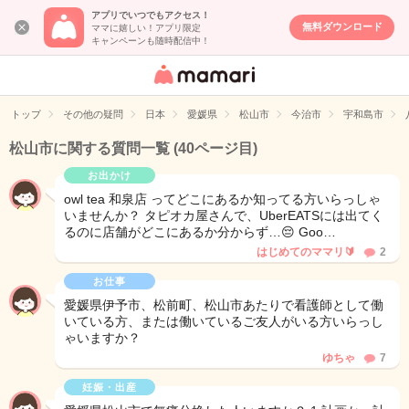
アプリでいつでもアクセス！
無料ダウンロード
ママに嬉しい！アプリ限定
キャンペーンも随時配信中！
女性専用匿名QA
アプリ・情報サ
トップ
その他の疑問
日本
愛媛県
松山市
今治市
宇和島市
イト
松山市に関する質問一覧
(40ページ目)
お出かけ
owl tea 和泉店 ってどこにあるか知ってる方いらっしゃ
いませんか？ タピオカ屋さんで、UberEATSには出てく
るのに店舗がどこにあるか分からず…😔 Goo…
はじめてのママリ🔰
2
お仕事
愛媛県伊予市、松前町、松山市あたりで看護師として働
いている方、または働いているご友人がいる方いらっし
ゃいますか？
ゆちゃ
7
妊娠・出産