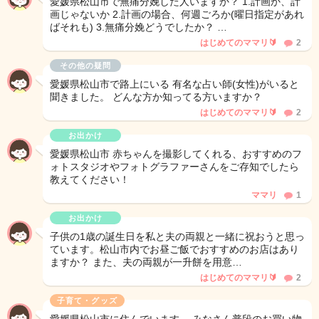
愛媛県松山市で無痛分娩した人いますか？ 1.計画か、計
画じゃないか 2.計画の場合、何週ごろか(曜日指定があれ
ばそれも) 3.無痛分娩どうでしたか？ …
はじめてのママリ🔰
2
その他の疑問
愛媛県松山市で路上にいる 有名な占い師(女性)がいると
聞きました。 どんな方か知ってる方いますか？
はじめてのママリ🔰
2
お出かけ
愛媛県松山市 赤ちゃんを撮影してくれる、おすすめのフ
ォトスタジオやフォトグラファーさんをご存知でしたら
教えてください！
ママリ
1
お出かけ
子供の1歳の誕生日を私と夫の両親と一緒に祝おうと思っ
ています。松山市内でお昼ご飯でおすすめのお店はあり
ますか？ また、夫の両親が一升餅を用意…
はじめてのママリ🔰
2
子育て・グッズ