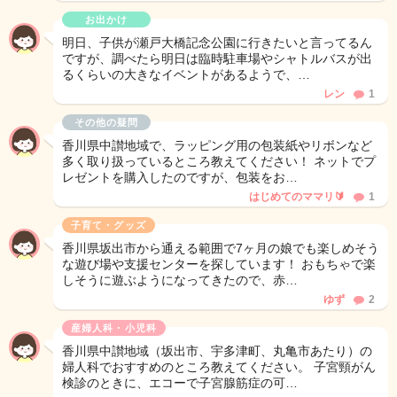
お出かけ
明日、子供が瀬戸大橋記念公園に行きたいと言ってるん
ですが、調べたら明日は臨時駐車場やシャトルバスが出
るくらいの大きなイベントがあるようで、…
レン
1
その他の疑問
香川県中讃地域で、ラッピング用の包装紙やリボンなど
多く取り扱っているところ教えてください！ ネットでプ
レゼントを購入したのですが、包装をお…
はじめてのママリ🔰
1
子育て・グッズ
香川県坂出市から通える範囲で7ヶ月の娘でも楽しめそう
な遊び場や支援センターを探しています！ おもちゃで楽
しそうに遊ぶようになってきたので、赤…
ゆず
2
産婦人科・小児科
香川県中讃地域（坂出市、宇多津町、丸亀市あたり）の
婦人科でおすすめのところ教えてください。 子宮頸がん
検診のときに、エコーで子宮腺筋症の可…