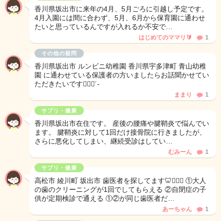
香川県坂出市に来年の4月、5月ごろに引越し予定です。
4月入園には間に合わず、5月、6月から保育園に通わせ
たいと思っているんですが入れるか不安で…
はじめてのママリ🔰
1
その他の疑問
香川県坂出市 ルンビニ幼稚園 香川県宇多津町 青山幼稚
園 に通わせている保護者の方いましたらお話聞かせてい
ただきたいです🙇🏻‍♀️‪‪´-
ままり
1
サプリ・健康
香川県坂出市在住です。 産後の腰痛や腱鞘炎で悩んでい
ます。 腱鞘炎に対して1回だけ接骨院に行きましたが、
さらに悪化してしまい、継続受診はしてい…
むみーん
1
サプリ・健康
高松市 綾川町 坂出市 歯医者を探してます🦷👩🏻‍⚕️ ①大人
の歯のクリーニングが1回でしてもらえる ②自閉症の子
供が定期検診で通える ①②が同じ歯医者だ…
あーちゃん
1