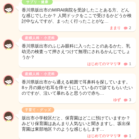
サプリ・健康
香川県坂出市のMIRAI病院を受診したことある方、どん
な感じでしたか？ 人間ドックをここで受けるかどうか検
討中なんですが、まったく行ったことがな…
ままり
2
産婦人科・小児科
香川県坂出市のふじみ眼科に入ったことのあるかた、乳
幼児の検査って押さえつけて無理にされるかんじでしょ
うか？
はじめてのママリ🔰
1
産婦人科・小児科
香川県坂出市から通える範囲で耳鼻科を探しています。
8ヶ月の娘が右耳を痒そうにしているので診てもらいたい
のですが、泣いて暴れると思うので赤ち…
ゆず
3
子育て・グッズ
坂出市小学校区だと、保育園はどこに預けていますか？
みどり保育園はあんまり人気ないと聞きますし、坂出保
育園は東部地区？のような感じもします…
はじめてのママリ🔰
1