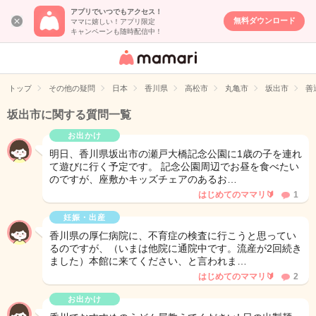
アプリでいつでもアクセス！
無料ダウンロード
ママに嬉しい！アプリ限定
キャンペーンも随時配信中！
女性専用匿名QA
アプリ・情報サ
トップ
その他の疑問
日本
香川県
高松市
丸亀市
坂出市
善
イト
坂出市に関する質問一覧
お出かけ
明日、香川県坂出市の瀬戸大橋記念公園に1歳の子を連れ
て遊びに行く予定です。 記念公園周辺でお昼を食べたい
のですが、座敷かキッズチェアのあるお…
はじめてのママリ🔰
1
妊娠・出産
香川県の厚仁病院に、不育症の検査に行こうと思ってい
るのですが、（いまは他院に通院中です。流産が2回続き
ました）本館に来てください、と言われま…
はじめてのママリ🔰
2
お出かけ