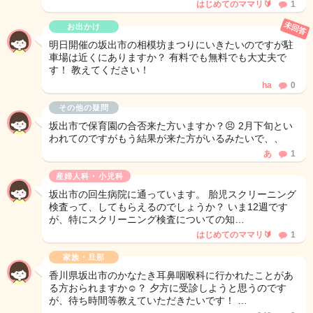
はじめてのママリ🔰
1
未回答
お出かけ
明日開催の坂出市の相模坊まつりにいきたいのですが駐
車場は近くにありますか？ 有料でも無料でも大丈夫で
す！ 教えてください！
ha
0
その他の疑問
坂出市で保育園の合否来た方いますか？😣 2月下旬とい
われてのですがもう結果が来た方がいるみたいで、、
あ
1
産婦人科・小児科
坂出市の回生病院に通っています。 胎児スクリーニング
検査って、してもらえるのでしょうか？ いま12週です
が、特にスクリーニング検査についての知…
はじめてのママリ🔰
1
家族・旦那
香川県坂出市のかなたき耳鼻咽喉科に行かれたことがあ
る方おられますか☺️？ 夕方に受診しようと思うのです
が、待ち時間等教えていただきたいです！ …