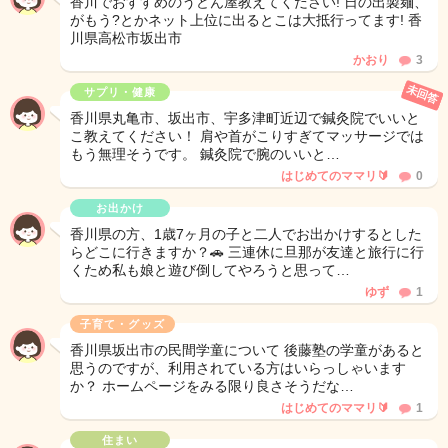
香川でおすすめのうどん屋教えてください! 日の出製麺、
がもう?とかネット上位に出るとこは大抵行ってます! 香
川県高松市坂出市
かおり
3
未回答
サプリ・健康
香川県丸亀市、坂出市、宇多津町近辺で鍼灸院でいいと
こ教えてください！ 肩や首がこりすぎてマッサージでは
もう無理そうです。 鍼灸院で腕のいいと…
はじめてのママリ🔰
0
お出かけ
香川県の方、1歳7ヶ月の子と二人でお出かけするとした
らどこに行きますか？🚗 三連休に旦那が友達と旅行に行
くため私も娘と遊び倒してやろうと思って…
ゆず
1
子育て・グッズ
香川県坂出市の民間学童について 後藤塾の学童があると
思うのですが、利用されている方はいらっしゃいます
か？ ホームページをみる限り良さそうだな…
はじめてのママリ🔰
1
住まい