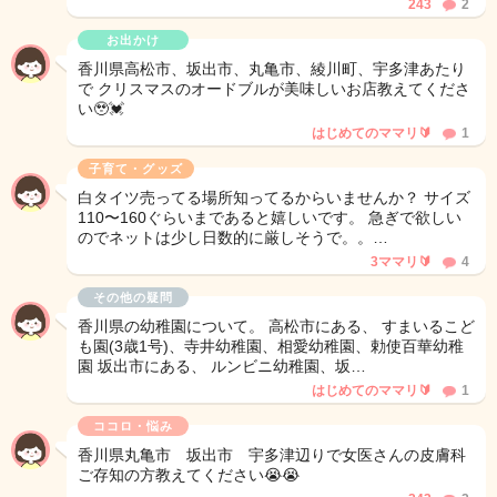
243
2
お出かけ
香川県高松市、坂出市、丸亀市、綾川町、宇多津あたり
で クリスマスのオードブルが美味しいお店教えてくださ
い🥹💓
はじめてのママリ🔰
1
子育て・グッズ
白タイツ売ってる場所知ってるからいませんか？ サイズ
110〜160ぐらいまであると嬉しいです。 急ぎで欲しい
のでネットは少し日数的に厳しそうで。。…
3ママリ🔰
4
その他の疑問
香川県の幼稚園について。 高松市にある、 すまいるこど
も園(3歳1号)、寺井幼稚園、相愛幼稚園、勅使百華幼稚
園 坂出市にある、 ルンビニ幼稚園、坂…
はじめてのママリ🔰
1
ココロ・悩み
香川県丸亀市 坂出市 宇多津辺りで女医さんの皮膚科
ご存知の方教えてください😭😭