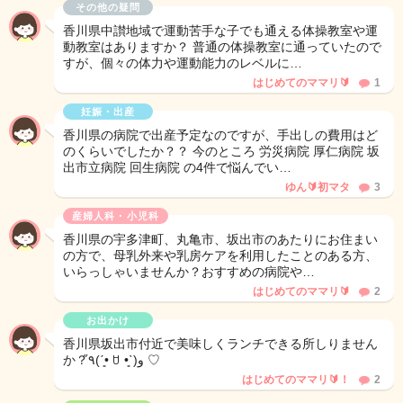
その他の疑問
香川県中讃地域で運動苦手な子でも通える体操教室や運
動教室はありますか？ 普通の体操教室に通っていたので
すが、個々の体力や運動能力のレベルに…
はじめてのママリ🔰
1
妊娠・出産
香川県の病院で出産予定なのですが、手出しの費用はど
のくらいでしたか？？ 今のところ 労災病院 厚仁病院 坂
出市立病院 回生病院 の4件で悩んでい…
ゆん🔰初マタ
3
産婦人科・小児科
香川県の宇多津町、丸亀市、坂出市のあたりにお住まい
の方で、母乳外来や乳房ケアを利用したことのある方、
いらっしゃいませんか？おすすめの病院や…
はじめてのママリ🔰
2
お出かけ
香川県坂出市付近で美味しくランチできる所しりません
か？٩̋(ˊ•͈ ꇴ •͈ˋ)و ♡
はじめてのママリ🔰！
2