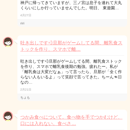
神戸に帰ってきていますが、三ノ宮は息子を連れて大丸
くらいにしか行っていませんでした。明日、 東遊園…
4月27日
riri
吐き出しです💨旦那がゲームしてる間、離乳食ス
トックを作り、スマホで離…
吐き出しです💨旦那がゲームしてる間、離乳食ストック
を作り、スマホで離乳食後期の勉強。疲れたー。私が
「離乳食は大変だなぁ」って言ったら、旦那が「全く作
らない人もいるよ」って笑顔で言ってきた。ちーん👊🏻
なの…
2月21日
ちょも
つかみ食べについて。食べ物を手でつかむけど、
口には入れない。食べさ…