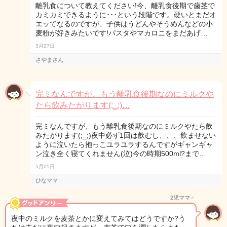
離乳食について教えてください!今、離乳食後期で歯茎で
カミカミできるように･･･という段階です。硬いとまだオ
エッてなるのですが、子供はうどんやそうめんなどの小
麦粉が好きみたいです!パスタやマカロニをまだあげ…
3月27日
さやまさん
完ミなんですが、もう離乳食後期なのにミルクや
たら飲みたがります(;_;)…
完ミなんですが、もう離乳食後期なのにミルクやたら飲
みたがります(;_;)夜中必ず1回は飲むし、、、飲ませない
ように泣いたら抱っこユラユラするんですがギャンギャ
ン泣き全く寝てくれません(泣)今の時期500ml?まで…
5月25日
ひなママ
2児ママ♂
夜中のミルクを麦茶とかに変えてみてはどうですか?う