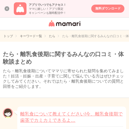
アプリでいつでもアクセス！
無料ダウンロード
ママに嬉しい！アプリ限定
キャンペーンも随時配信中！
女性専用匿名QA
アプリ・情報サ
トップ
キーワード一覧
たら
たら・離乳食後期に関するみんなの口コミ・体
イト
たら・離乳食後期に関するみんなの口コミ・体
験談まとめ
たら・離乳食後期についてママリに寄せられた疑問を集めてみまし
た！妊活・妊娠・出産・子育てに関して悩んでいる方はぜひチェッ
クしてみてください。それではたら・離乳食後期についての質問と
回答をご紹介します。
離乳食について教えてください!今、離乳食後期で
歯茎でカミカミできるよ…