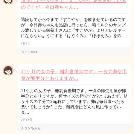
退院してから今まで『すこやか』を飲ませている
のですが、今日赤ちゃん…
退院してから今まで『すこやか』を飲ませているのです
が、今日赤ちゃん用品店に行ったら、粉ミルクのサンプ
ル渡している栄養士さんに『すこやか』よりアレルギー
にならないようにする『はぐくみ』『ほほえみ』を飲…
4月2日
ちぃmama
11ケ月の女の子、離乳食後期です。一食の卵使用
量が卵半分とありますが…
11ケ月の女の子、離乳食後期です。一食の卵使用量が卵
半分とありますが、何サイズの卵ですか?とりあえず、M
サイズの半分で25g程にしています。卵は毎日食べたら
悪いでしょうか? また、離乳食はどんな風に作ってい
ま…
2月15日
チタンちゃん