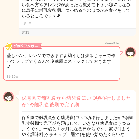
い食べ方やアレンジがあったら教えて下さい😆💕ちなみ
に息子は離乳食後期、つかめるものはつかみ食べをして
いるところです👦🎵
3月9日
8413
みんみん
蒸しパン、レンジでできますよ🙆うちは炊飯じゃーで作
ってラップでくるんで冷凍庫にストックしておきます
🎵…
3月10日
保育園で離乳食から幼児食にいつ頃移行しました
か?今離乳食後期で完了期…
保育園で離乳食から幼児食にいつ頃移行しましたか?今離
乳食後期で完了期を飛ばして、いきなり幼児食にうつる
ようです。一歳と１ヶ月になる日からです。家ではよう
やく調味料(ケチャップ、醤油)を使い始めたくらいな…