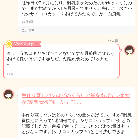
は昨日で7ヶ月になり、離乳食を始めたのがゆっくりなの
で、まだ始めてから1ヶ月経ってません。先ほど、おさか
なのサイコロカットをあげてみたんですが…白身魚…
11月6日
こ。⛄️💖
豆大福
タラ、うちはまだあげたことないですが月齢的にはもう
あげて良いはずです😌ただまだ離乳食始めて1ヶ月た
っ…
11月6日
手作り蒸しパンはどのくらいの量をあげています
か?離乳食後期に入って1…
手作り蒸しパンはどのくらいの量をあげていますか?離乳
食後期に入って1週間程です。シリコンカップ2つ分との
記載でしたが、余裕で余ってしまったので粉の量はもっ
と少ないです。(シリコンカップ2つともう少しできま…