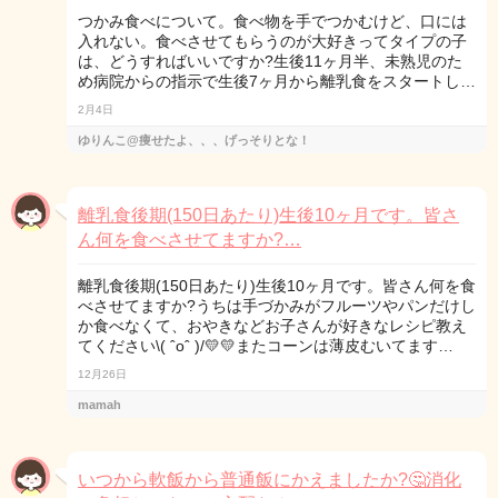
つかみ食べについて。食べ物を手でつかむけど、口には
入れない。食べさせてもらうのが大好きってタイプの子
は、どうすればいいですか?生後11ヶ月半、未熟児のた
め病院からの指示で生後7ヶ月から離乳食をスタートし…
2月4日
ゆりんこ@痩せたよ、、、げっそりとな！
離乳食後期(150日あたり)生後10ヶ月です。皆さ
ん何を食べさせてますか?…
離乳食後期(150日あたり)生後10ヶ月です。皆さん何を食
べさせてますか?うちは手づかみがフルーツやパンだけし
か食べなくて、おやきなどお子さんが好きなレシピ教え
てください\( ˆoˆ )/💛💛またコーンは薄皮むいてます…
12月26日
mamah
いつから軟飯から普通飯にかえましたか?🤔消化