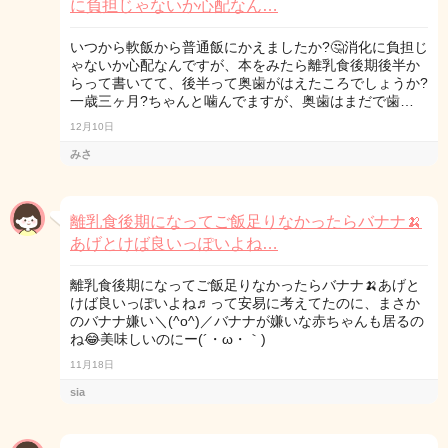
に負担じゃないか心配なん…
いつから軟飯から普通飯にかえましたか?🤔消化に負担じ
ゃないか心配なんですが、本をみたら離乳食後期後半か
らって書いてて、後半って奥歯がはえたころでしょうか?
一歳三ヶ月?ちゃんと噛んでますが、奥歯はまだで歯…
12月10日
みさ
離乳食後期になってご飯足りなかったらバナナ🍌
あげとけば良いっぽいよね…
離乳食後期になってご飯足りなかったらバナナ🍌あげと
けば良いっぽいよね♬って安易に考えてたのに、まさか
のバナナ嫌い＼(^o^)／バナナが嫌いな赤ちゃんも居るの
ね😂美味しいのにー(´・ω・｀)
11月18日
sia