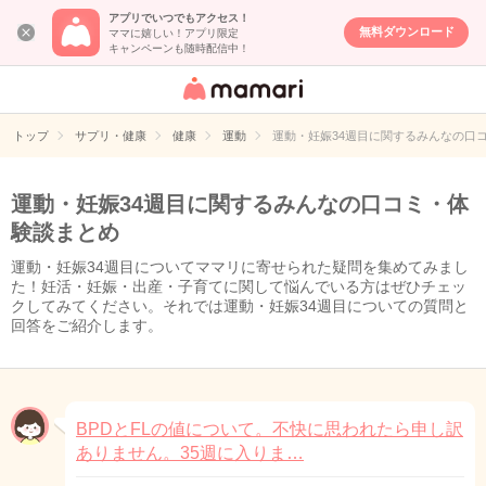
アプリでいつでもアクセス！
無料ダウンロード
ママに嬉しい！アプリ限定
キャンペーンも随時配信中！
女性専用匿名QA
アプリ・情報サ
トップ
サプリ・健康
健康
運動
運動・妊娠34週目に関するみんなの口
イト
運動・妊娠34週目に関するみんなの口コミ・体
験談まとめ
運動・妊娠34週目についてママリに寄せられた疑問を集めてみまし
た！妊活・妊娠・出産・子育てに関して悩んでいる方はぜひチェッ
クしてみてください。それでは運動・妊娠34週目についての質問と
回答をご紹介します。
BPDとFLの値について。不快に思われたら申し訳
ありません。35週に入りま…