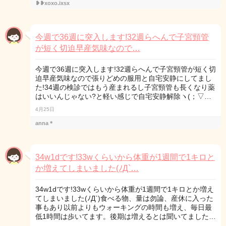
❥❥xoxo.ixsx
今週で36週に突入します!32週らへんで子宮頸管
が短く切迫早産気味なので…
今週で36週に突入します!32週らへんで子宮頸管が短く切
迫早産気味なので張りどめの服用と自宅安静にしてまし
た!34週の検診ではもう産まれるし子宮頸管も長くなり薬
はいいんじゃない?と軽い感じで自宅安静解除ヽ(；▽…
4月25日
anna＊
34w1dです!33wくらいから体重が1週間で1キロと
か増えてしまいました(ﾉД`…
34w1dです!33wくらいから体重が1週間で1キロとか増え
てしまいました(ﾉД`)食べる物、量は勿論、産休に入った
事もあり以前よりもウォーキングの時間も増え、毎日最
低1時間は歩いてます。後期は増えるとは聞いてました…