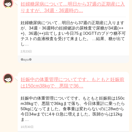
妊婦糖尿病について…明日から37週の正期産に入
りますが、34週・36週時の…
妊婦糖尿病について…明日から37週の正期産に入ります
が、34週・36週時の妊婦健診の尿検査で尿糖が34週(++
+)、36週(++)出てしまい今日75ｇOGTTのブドウ糖不可
テストの血液検査を受けて来ました。 …結果、糖が出て
し…
2月23日
❁ayu❁
妊娠中の体重管理についてです。もともと妊娠前
は150cm38kgで、悪阻で36…
妊娠中の体重管理についてです。もともと妊娠前は150c
m38kgで、悪阻で36kgまで落ち、今日体重計に乗ったら
50kgになってました。食事量は変わらないのに28wから
今日34wまでに4キロ急に増えました。医師からは12kg
ま…
10月30日