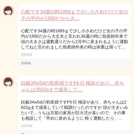
心配です34週の時1889ｇで少し小さめだけど女の
子の平均が1990だから大…
心配です34週の時1889ｇで少し小さめだけど女の子の平
均が1990だから大丈夫と言われ36週の時に助産師外来で
頭の大きさは週数通りだから2月中に産まれるように運動
してねと言われました助産師外来の時は体重は測って…
2月13日
おぬぬ
妊娠34w5dの初産婦です❗️今日 検診があり、赤ち
ゃんは2602gまで成長して…
妊娠34w5dの初産婦です❗️今日 検診があり、赤ちゃんは2
602gまで成長していて順調だったのですが 頭が大きいみ
たいで…うちは旦那の家系が巨大児が多いので、その事
も相談して『早めに産めるように 軽く運動したり、…
1月19日