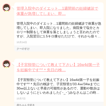
管理入院中のダイエット…1週間前の妊婦健診で
体重が急増してしまい、即…
管理入院中のダイエット…1週間前の妊婦健診で体重が急
増してしまい、即入院になりました。病院食で塩分とカ
ロリー制限をして体重を落としましょうと言われたので
すが、入院翌日に1.5キロ痩せただけで、それから徐々…
10月14日
クーのすけ
【子宮頸管について教えて下さい】16w4d第一子
を妊娠中です^^＊先日の検…
【子宮頸管について教えて下さい】16w4d第一子を妊娠
中です^^＊先日の検診で、子宮頸管が33.4㎜!34wまでに
30㎜以上ないと早産の可能性があるので、運動や散歩は
しないようにといわれました(´･_･`)みなさんはこの時…
10月7日
赤ちゃん大好き