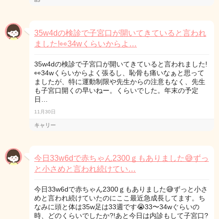
a5
35w4dの検診で子宮口が開いてきていると言われ
ました!👀34wくらいからよ…
35w4dの検診で子宮口が開いてきていると言われました!
👀34wくらいからよく張るし、恥骨も痛いなぁと思って
ましたが、特に運動制限や先生からの注意もなく、先生
も子宮口開くの早いねー。くらいでした。年末の予定
日…
11月30日
キャリー
今日33w6dで赤ちゃん2300ｇもありました😅ずっ
と小さめと言われ続けてい…
今日33w6dで赤ちゃん2300ｇもありました😅ずっと小さ
めと言われ続けていたのにここ最近急成長してます。ち
なみに頭と体は35w足は33週です😭33〜34wぐらいの
時、どのくらいでしたか?!あと今日は内診もして子宮口?