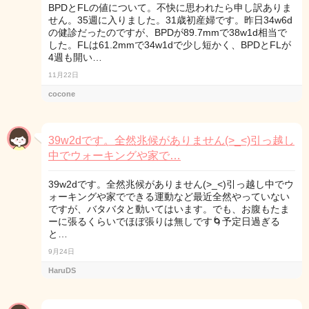
BPDとFLの値について。不快に思われたら申し訳ありま
せん。35週に入りました。31歳初産婦です。昨日34w6d
の健診だったのですが、BPDが89.7mmで38w1d相当で
した。FLは61.2mmで34w1dで少し短かく、BPDとFLが
4週も開い…
11月22日
cocone
39w2dです。全然兆候がありません(>_<)引っ越し
中でウォーキングや家で…
39w2dです。全然兆候がありません(>_<)引っ越し中でウ
ォーキングや家でできる運動など最近全然やっていない
ですが、バタバタと動いてはいます。でも、お腹もたま
ーに張るくらいでほぼ張りは無しです🌀予定日過ぎる
と…
9月24日
HaruDS