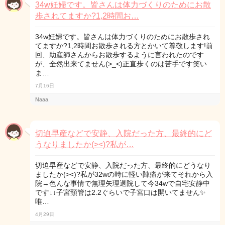
34w妊婦です。皆さんは体力づくりのためにお散
歩されてますか?1,2時間お…
34w妊婦です。皆さんは体力づくりのためにお散歩され
てますか?1,2時間お散歩される方とかいて尊敬します!前
回、助産師さんからお散歩するように言われたのです
が、全然出来てません(>_<)正直歩くのは苦手です笑い
ま…
7月16日
Naaa
切迫早産などで安静、入院だった方、最終的にど
うなりましたか(><)?私が…
切迫早産などで安静、入院だった方、最終的にどうなり
ましたか(><)?私が32wの時に軽い陣痛が来てそれから入
院→色んな事情で無理矢理退院して今34wで自宅安静中
です↓↓子宮頸管は2.2ぐらいで子宮口は開いてません✨
唯…
4月29日