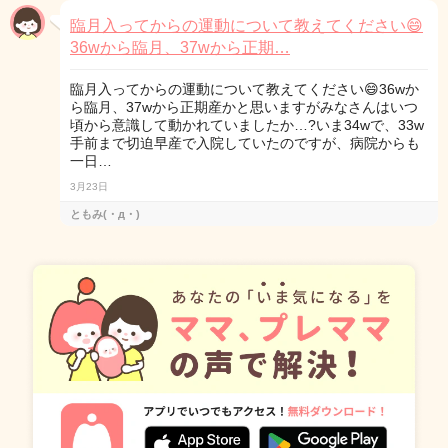
臨月入ってからの運動について教えてください😄
36wから臨月、37wから正期…
臨月入ってからの運動について教えてください😄36wか
ら臨月、37wから正期産かと思いますがみなさんはいつ
頃から意識して動かれていましたか…?いま34wで、33w
手前まで切迫早産で入院していたのですが、病院からも
一日…
3月23日
ともみ(・д・)