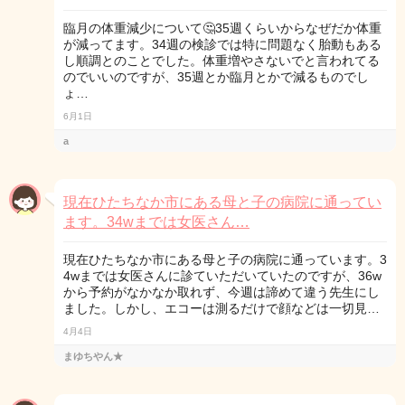
臨月の体重減少について🤔35週くらいからなぜだか体重
が減ってます。34週の検診では特に問題なく胎動もある
し順調とのことでした。体重増やさないでと言われてる
のでいいのですが、35週とか臨月とかで減るものでし
ょ…
6月1日
a
現在ひたちなか市にある母と子の病院に通ってい
ます。34wまでは女医さん…
現在ひたちなか市にある母と子の病院に通っています。3
4wまでは女医さんに診ていただいていたのですが、36w
から予約がなかなか取れず、今週は諦めて違う先生にし
ました。しかし、エコーは測るだけで顔などは一切見…
4月4日
まゆちやん★