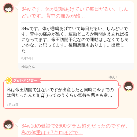
34wです。体が悲鳴あげていて毎日だるい、しん
どいです。背中の痛みが酷…
34wです。体が悲鳴あげていて毎日だるい、しんどいで
す。背中の痛みが酷く、運動どころか時間さえあれば横
になってます。帝王切開予定なので運動はしなくても良
いかな、と思ってます。後期悪阻もあります。出産し
た…
8月24日
ゆゆたん
ゆん♪
私は帝王切開ではないですが出産したと同時に今までの
は何だったんだ!(´Д` )ってゆうくらい気持ち悪さも身…
8月24日
34w1dの健診で2600グラム超えだったのですが、
私の体重は＋7キロほどで…