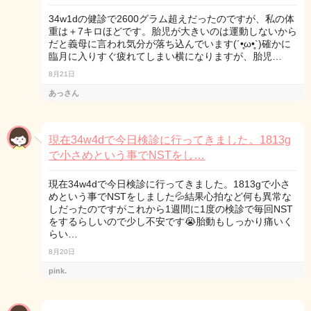
34w1dの健診で2600グラム超えだったのですが、私の体
重は＋7キロほどです。胎児が大きいのは運動しないから
だと義母に言われ気分が落ち込んでいます(´•̥ω•̥`)確かに
臨月に入りすぐ疲れてしまい横になりますが、胎児…
8月21日
あっさん
現在34w4dで今日検診に行ってきました。1813g
で小さめという事でNSTをし…
現在34w4dで今日検診に行ってきました。1813gで小さ
めという事でNSTをしました💦結果心拍など何も異常な
しだったのですがこれから1週間に1度の検診で毎回NST
をするらしいので少し不安です😭胎動もしっかり痛いく
らい…
8月20日
pink.