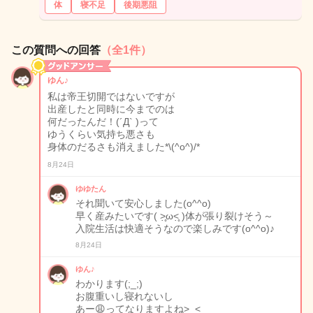
体
寝不足
後期悪阻
この質問への回答
（全1件）
ゆん♪
私は帝王切開ではないですが
出産したと同時に今までのは
何だったんだ！(´Д` )って
ゆうくらい気持ち悪さも
身体のだるさも消えました*\(^o^)/*
8月24日
ゆゆたん
それ聞いて安心しました(o^^o)
早く産みたいです( ˃̣̣̥ω˂̣̣̥ )体が張り裂けそう～
入院生活は快適そうなので楽しみです(o^^o)♪
8月24日
ゆん♪
わかります(;_;)
お腹重いし寝れないし
あー😩ってなりますよね>_<