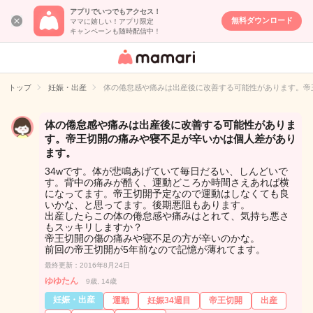
アプリでいつでもアクセス！
無料ダウンロード
ママに嬉しい！アプリ限定
キャンペーンも随時配信中！
女性専用匿名QA
アプリ・情報サ
トップ
妊娠・出産
体の倦怠感や痛みは出産後に改善する可能性があります。帝
イト
体の倦怠感や痛みは出産後に改善する可能性がありま
す。帝王切開の痛みや寝不足が辛いかは個人差があり
ます。
34wです。体が悲鳴あげていて毎日だるい、しんどいで
す。背中の痛みが酷く、運動どころか時間さえあれば横
になってます。帝王切開予定なので運動はしなくても良
いかな、と思ってます。後期悪阻もあります。
出産したらこの体の倦怠感や痛みはとれて、気持ち悪さ
もスッキリしますか？
帝王切開の傷の痛みや寝不足の方が辛いのかな。
前回の帝王切開が5年前なので記憶が薄れてます。
最終更新：2016年8月24日
ゆゆたん
9歳, 14歳
妊娠・出産
運動
妊娠34週目
帝王切開
出産