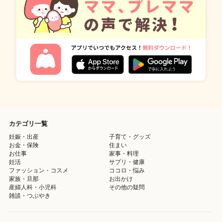
カテゴリ一覧
妊娠・出産
子育て・グッズ
お金・保険
住まい
お仕事
家事・料理
妊活
サプリ・健康
ファッション・コスメ
ココロ・悩み
家族・旦那
お出かけ
産婦人科・小児科
その他の疑問
雑談・つぶやき