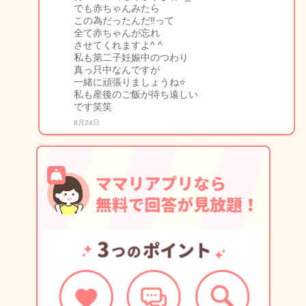
でも赤ちゃんみたら
この為だったんだ‼️って
全て赤ちゃんが忘れ
させてくれますよ^ ^
私も第二子妊娠中のつわり
真っ只中なんですが
一緒に頑張りましょうね⭐️
私も産後のご飯が待ち遠しい
です笑笑
8月24日