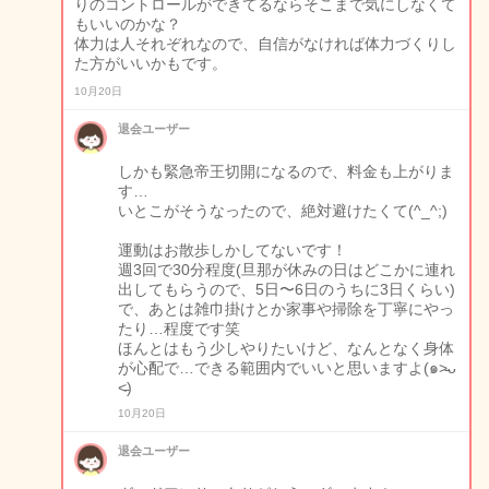
りのコントロールができてるならそこまで気にしなくて
もいいのかな？
体力は人それぞれなので、自信がなければ体力づくりし
た方がいいかもです。
10月20日
退会ユーザー
しかも緊急帝王切開になるので、料金も上がりま
す…
いとこがそうなったので、絶対避けたくて(^_^;)
運動はお散歩しかしてないです！
週3回で30分程度(旦那が休みの日はどこかに連れ
出してもらうので、5日〜6日のうちに3日くらい)
で、あとは雑巾掛けとか家事や掃除を丁寧にやっ
たり…程度です笑
ほんとはもう少しやりたいけど、なんとなく身体
が心配で…できる範囲内でいいと思いますよ(๑˃̵ᴗ
˂̵)
10月20日
退会ユーザー