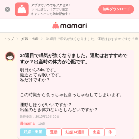
アプリでいつでもアクセス！
無料ダウンロード
ママに嬉しい！アプリ限定
キャンペーンも随時配信中！
女性専用匿名QA
アプリ・情報サ
トップ
妊娠・出産
34週目で眠気が強くなりました。運動はおすすめですか？
イト
34週目で眠気が強くなりました。運動はおすすめで
すか？出産時の体力が心配です。
明日から34wです。
最近とても眠いです。
私だけですか？
この時期から食っちゃね食っちゃねしてしまいます。
運動しほうがいいですか？
出産のとき体力ないとしんどいですか？
最終更新：2015年10月20日
暴mama
10歳
妊娠・出産
運動
妊娠34週目
出産
体