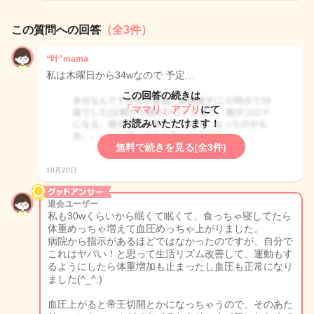
この質問への回答
（全3件）
“叶”mama
私は木曜日から34wなので 予定…
この回答の続きは
「ママリ」アプリ
にて
お読みいただけます！
無料で続きを見る(全3件)
10月20日
退会ユーザー
私も30wくらいから眠くて眠くて、食っちゃ寝してたら
体重めっちゃ増えて血圧めっちゃ上がりました。
病院から指示があるほどではなかったのですが、自分で
これはヤバい！と思って生活リズム改善して、運動もす
るようにしたら体重増加も止まったし血圧も正常になり
ました(^_^;)
血圧上がると帝王切開とかになっちゃうので、そのあた