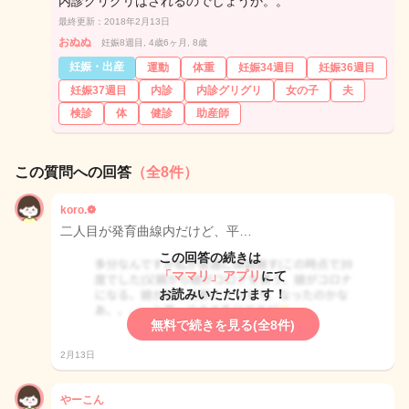
内診グリグリはされるのでしょうか。。
最終更新：2018年2月13日
おぬぬ
妊娠8週目, 4歳6ヶ月, 8歳
妊娠・出産
運動
体重
妊娠34週目
妊娠36週目
妊娠37週目
内診
内診グリグリ
女の子
夫
検診
体
健診
助産師
この質問への回答
（全8件）
koro.❁
二人目が発育曲線内だけど、平…
この回答の続きは
「ママリ」アプリ
にて
お読みいただけます！
無料で続きを見る(全8件)
2月13日
やーこん