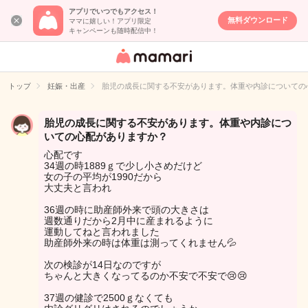
アプリでいつでもアクセス！
無料ダウンロード
ママに嬉しい！アプリ限定
キャンペーンも随時配信中！
女性専用匿名QA
アプリ・情報サ
トップ
妊娠・出産
胎児の成長に関する不安があります。体重や内診についての
イト
胎児の成長に関する不安があります。体重や内診につ
いての心配がありますか？
心配です
34週の時1889ｇで少し小さめだけど
女の子の平均が1990だから
大丈夫と言われ
36週の時に助産師外来で頭の大きさは
週数通りだから2月中に産まれるように
運動してねと言われました
助産師外来の時は体重は測ってくれません💦
次の検診が14日なのですが
ちゃんと大きくなってるのか不安で不安で😢😢
37週の健診で2500ｇなくても