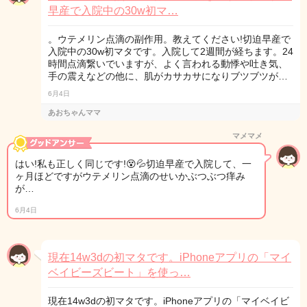
早産で入院中の30w初マ…
。ウテメリン点滴の副作用。教えてください!切迫早産で
入院中の30w初マタです。入院して2週間が経ちます。24
時間点滴繋いでいますが、よく言われる動悸や吐き気、
手の震えなどの他に、肌がカサカサになりブツブツが…
6月4日
あおちゃんママ
マメマメ
はい!私も正しく同じです!😵💦切迫早産で入院して、一
ヶ月ほどですがウテメリン点滴のせいかぶつぶつ痒み
が…
6月4日
現在14w3dの初マタです。iPhoneアプリの「マイ
ベイビーズビート」を使っ…
現在14w3dの初マタです。iPhoneアプリの「マイベイビ