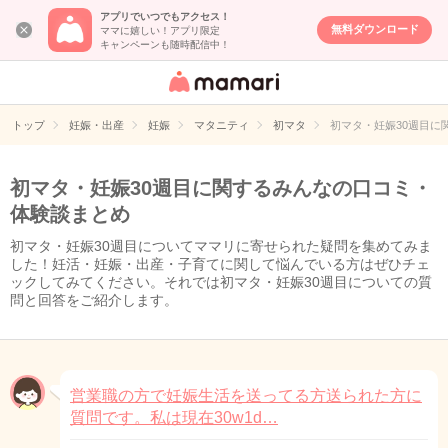
アプリでいつでもアクセス！
無料ダウンロード
ママに嬉しい！アプリ限定
キャンペーンも随時配信中！
女性専用匿名QA
アプリ・情報サ
トップ
妊娠・出産
妊娠
マタニティ
初マタ
初マタ・妊娠30週目に
イト
初マタ・妊娠30週目に関するみんなの口コミ・
体験談まとめ
初マタ・妊娠30週目についてママリに寄せられた疑問を集めてみま
した！妊活・妊娠・出産・子育てに関して悩んでいる方はぜひチェ
ックしてみてください。それでは初マタ・妊娠30週目についての質
問と回答をご紹介します。
営業職の方で妊娠生活を送ってる方送られた方に
質問です。私は現在30w1d…