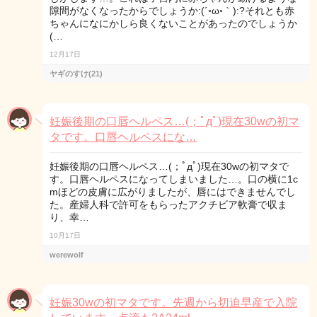
隙間がなくなったからでしょうか:(´◦ω◦｀):?それとも赤
ちゃんになにかしら良くないことがあったのでしょうか
(…
12月17日
ヤギのすけ(21)
妊娠後期の口唇ヘルペス…(；ﾟдﾟ)現在30wの初マ
タです。口唇ヘルペスにな…
妊娠後期の口唇ヘルペス…(；ﾟдﾟ)現在30wの初マタで
す。口唇ヘルペスになってしまいました…。口の横に1c
mほどの皮膚に広がりましたが、唇にはできませんでし
た。産婦人科で許可をもらったアクチビア軟膏で収ま
り、幸…
10月17日
werewolf
妊娠30wの初マタです。先週から切迫早産で入院