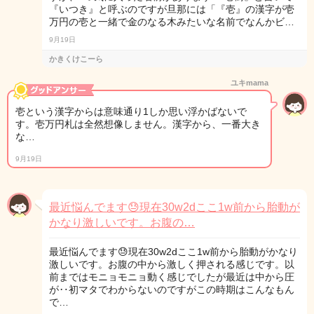
『いつき』と呼ぶのですが旦那には「『壱』の漢字が壱
万円の壱と一緒で金のなる木みたいな名前でなんかビ…
9月19日
かきくけこーら
ユキmama
壱という漢字からは意味通り1しか思い浮かばないで
す。壱万円札は全然想像しません。漢字から、一番大き
な…
9月19日
最近悩んでます😓現在30w2dここ1w前から胎動が
かなり激しいです。お腹の…
最近悩んでます😓現在30w2dここ1w前から胎動がかなり
激しいです。お腹の中から激しく押される感じです。以
前まではモニョモニョ動く感じでしたが最近は中から圧
が‥初マタでわからないのですがこの時期はこんなもん
で…