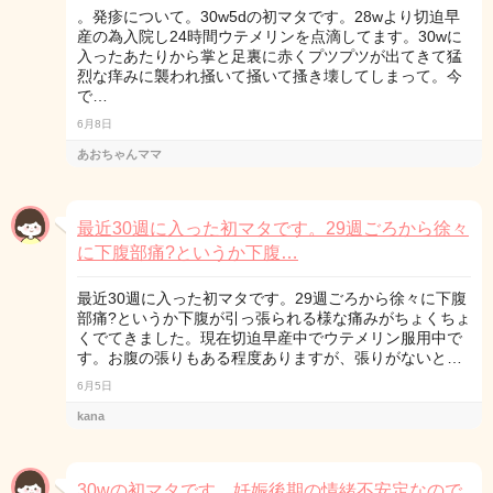
。発疹について。30w5dの初マタです。28wより切迫早
産の為入院し24時間ウテメリンを点滴してます。30wに
入ったあたりから掌と足裏に赤くプツプツが出てきて猛
烈な痒みに襲われ掻いて掻いて搔き壊してしまって。今
で…
6月8日
あおちゃんママ
最近30週に入った初マタです。29週ごろから徐々
に下腹部痛?というか下腹…
最近30週に入った初マタです。29週ごろから徐々に下腹
部痛?というか下腹が引っ張られる様な痛みがちょくちょ
くでてきました。現在切迫早産中でウテメリン服用中で
す。お腹の張りもある程度ありますが、張りがないと…
6月5日
kana
30wの初マタです。妊娠後期の情緒不安定なので