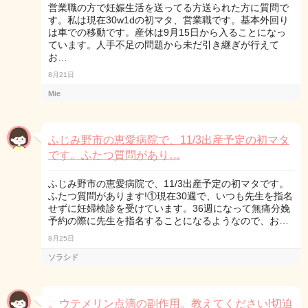
営業職の方で妊娠生活を送ってる方送られた方に質問で
す。私は現在30w1dの初マタ、営業職です。基本外回り
は車での移動です。産休は9月15日から入ることになっ
ています。人手不足の問題から未だ引き継ぎが行えて
お…
8月21日
Mie
ふじみ野市の恵愛病院で、11/3出産予定の初マタ
です。ふたつ質問があり…
ふじみ野市の恵愛病院で、11/3出産予定の初マタです。
ふたつ質問があります!①現在30週で、いつも先生を指名
せずに妊婦検診を受けています。36週になって無痛分娩
予約の際に先生を指名することになるようなので、お…
8月25日
ソラシド
。ウテメリン点滴の副作用。教えてください!切迫