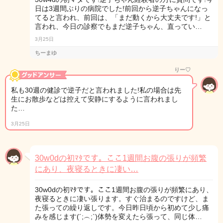
日は3週間ぶりの病院でした!前回から逆子ちゃんになっ
てると言われ、前回は、「まだ動くから大丈夫です!」と
言われ、今日の診察でもまだ逆子ちゃん、直ってい…
3月25日
ちーまゆ
りー♡
私も30週の健診で逆子だと言われました!私の場合は先
生にお散歩などは控えて安静にするように言われまし
た…
3月25日
30w0dの初ﾏﾀです。ここ1週間お腹の張りが頻繁
にあり、夜寝るときに凄い…
30w0dの初ﾏﾀです。ここ1週間お腹の張りが頻繁にあり、
夜寝るときに凄い張ります。すぐ治まるのですけど、ま
た張っての繰り返しです。今日昨日頃から初めて少し痛
みを感じます(´;︵;`)体勢を変えたら張って、同じ体…