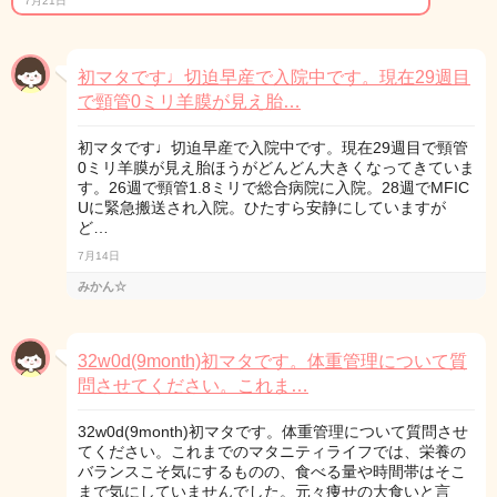
7月21日
初マタです♩切迫早産で入院中です。現在29週目
で頸管0ミリ羊膜が見え胎…
初マタです♩切迫早産で入院中です。現在29週目で頸管
0ミリ羊膜が見え胎ほうがどんどん大きくなってきていま
す。26週で頸管1.8ミリで総合病院に入院。28週でMFIC
Uに緊急搬送され入院。ひたすら安静にしていますが
ど…
7月14日
みかん☆
32w0d(9month)初マタです。体重管理について質
問させてください。これま…
32w0d(9month)初マタです。体重管理について質問させ
てください。これまでのマタニティライフでは、栄養の
バランスこそ気にするものの、食べる量や時間帯はそこ
まで気にしていませんでした。元々痩せの大食いと言