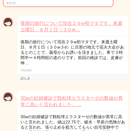
8月7日
後期の旅行について現在２９w初マタです。来週
土曜日、８月１日（３０w…
後期の旅行について現在２９w初マタです。来週土曜
日、８月１日（３０w３d）に旦那の地元で花火大会があ
るとのことで、義母からお誘いを頂きました。車で３時
間半〜４時間程の道のりです。前回の検診では、皮膚が
伸…
7月24日
ぽん太
30wの妊婦健診で顆粒球エラスターゼの数値が異
常に高いと言われました。…
30wの妊婦健診で顆粒球エラスターゼの数値が異常に高
いと言われました。値は22.75で、破水・早産の危険があ
ると言われ、張り止めを処方してもらい自宅安静中で