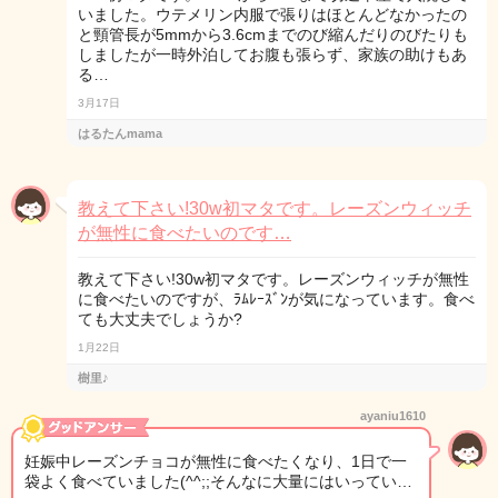
いました。ウテメリン内服で張りはほとんどなかったの
と頸管長が5mmから3.6cmまでのび縮んだりのびたりも
しましたが一時外泊してお腹も張らず、家族の助けもあ
る…
3月17日
はるたんmama
教えて下さい!30w初マタです。レーズンウィッチ
が無性に食べたいのです…
教えて下さい!30w初マタです。レーズンウィッチが無性
に食べたいのですが、ﾗﾑﾚｰｽﾞﾝが気になっています。食べ
ても大丈夫でしょうか?
1月22日
樹里♪
ayaniu1610
妊娠中レーズンチョコが無性に食べたくなり、1日で一
袋よく食べていました(^^;;そんなに大量にはいってい…