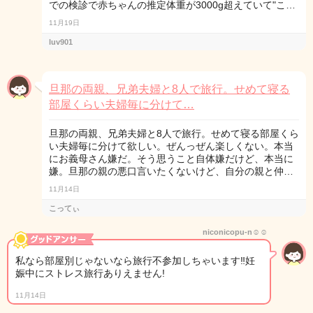
での検診で赤ちゃんの推定体重が3000g超えていて"こ…
11月19日
luv901
旦那の両親、兄弟夫婦と8人で旅行。せめて寝る
部屋くらい夫婦毎に分けて…
旦那の両親、兄弟夫婦と8人で旅行。せめて寝る部屋くら
い夫婦毎に分けて欲しい。ぜんっぜん楽しくない。本当
にお義母さん嫌だ。そう思うこと自体嫌だけど、本当に
嫌。旦那の親の悪口言いたくないけど、自分の親と仲…
11月14日
こってぃ
niconicopu-n☺︎☺︎
私なら部屋別じゃないなら旅行不参加しちゃいます‼️妊
娠中にストレス旅行ありえません!
11月14日