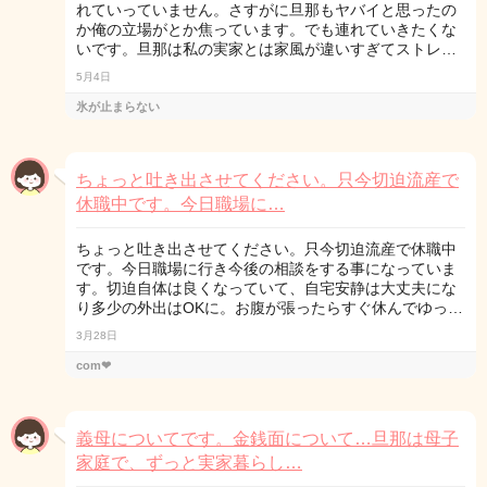
れていっていません。さすがに旦那もヤバイと思ったの
か俺の立場がとか焦っています。でも連れていきたくな
いです。旦那は私の実家とは家風が違いすぎてストレ…
5月4日
氷が止まらない
ちょっと吐き出させてください。只今切迫流産で
休職中です。今日職場に…
ちょっと吐き出させてください。只今切迫流産で休職中
です。今日職場に行き今後の相談をする事になっていま
す。切迫自体は良くなっていて、自宅安静は大丈夫にな
り多少の外出はOKに。お腹が張ったらすぐ休んでゆっ…
3月28日
com❤︎
義母についてです。金銭面について…旦那は母子
家庭で、ずっと実家暮らし…