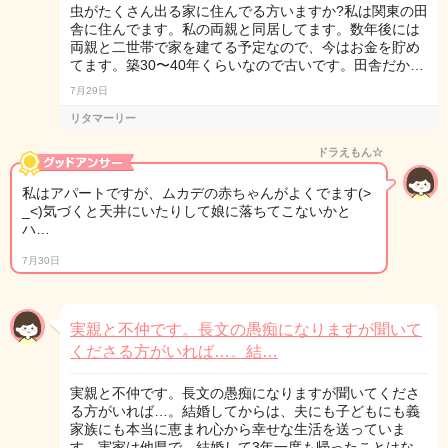
虫がたくさん出る家に住んでる方いますか?私は関東の田
舎に住んでます。私の両親と同居してます。数年後には
両親と二世帯で家を建てる予定なので、今はお金を貯め
てます。築30〜40年くらいなので古いです。田舎だか…
7月29日
リタマーリー
ドラえもん☆
私はアパートですが、ムカデの赤ちゃんがよくでます(>
_<)気づくと天井にいたりして娘に落ちてこないかと
ハ…
7月30日
実親と不仲です。長文の愚痴になりますが聞いて
くださる方がいれば…。結…
実親と不仲です。長文の愚痴になりますが聞いてくださ
る方がいれば…。結婚してからは、夫にも子どもにも義
家族にも本当に恵まれ心から幸せな生活を送っていま
す。実家は他県で、結婚して3年一度も帰ったことはな