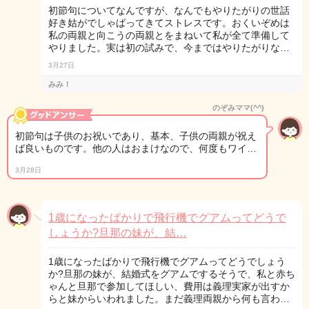
初節句についてなんですが、なんでもやりたがりの世話
好き姑がでしゃばってきてストレスです。おくいぞめは
私の両親と向こうの両親とをまねいて私が全て準備して
やりました。実は初の試みで、今まではやりたがりな…
3月27日
みみ！
のぞみママ(^^)
初節句は子供のお祝いであり、基本、子供の両親が祝え
ば良いものです。他の人はおまけなので、何度もワイ…
3月28日
1歳になったばかりで飛行機でグアムってどうで
しょうか?旦那の妹が、結…
1歳になったばかりで飛行機でグアムってどうでしょう
か?旦那の妹が、結婚式をグアムでするそうで、私と赤ち
ゃんと旦那で参加してほしい、費用は義理実家が出すか
らと妹からいわれました。まだ義理両親から何も言わ…