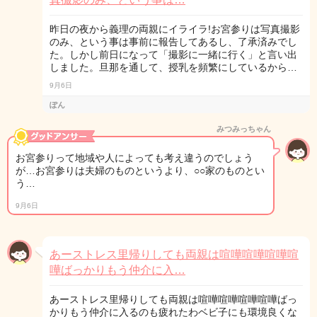
昨日の夜から義理の両親にイライラ!お宮参りは写真撮影
のみ、という事は事前に報告してあるし、了承済みでし
た。しかし前日になって「撮影に一緒に行く」と言い出
しました。旦那を通して、授乳を頻繁にしているから…
9月6日
ぽん
みつみっちゃん
お宮参りって地域や人によっても考え違うのでしょう
が…お宮参りは夫婦のものというより、○○家のものとい
う…
9月6日
あーストレス里帰りしても両親は喧嘩喧嘩喧嘩喧
嘩ばっかりもう仲介に入…
あーストレス里帰りしても両親は喧嘩喧嘩喧嘩喧嘩ばっ
かりもう仲介に入るのも疲れたわベビ子にも環境良くな