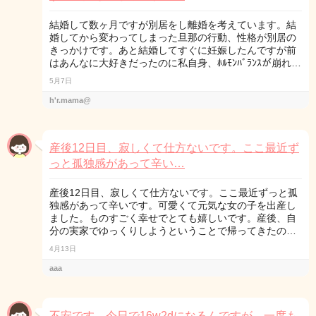
結婚して数ヶ月ですが別居をし離婚を考えています。結
婚してから変わってしまった旦那の行動、性格が別居の
きっかけです。あと結婚してすぐに妊娠したんですが前
はあんなに大好きだったのに私自身、ﾎﾙﾓﾝﾊﾞﾗﾝｽが崩れ…
5月7日
h'r.mama@
産後12日目、寂しくて仕方ないです。ここ最近ず
っと孤独感があって辛い…
産後12日目、寂しくて仕方ないです。ここ最近ずっと孤
独感があって辛いです。可愛くて元気な女の子を出産し
ました。ものすごく幸せでとても嬉しいです。産後、自
分の実家でゆっくりしようということで帰ってきたの…
4月13日
aaa
不安です。今日で16w2dになるんですが、一度も