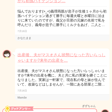
から初孫ハイテンション…
悩んでおります(>_<)義理両親が息子が生後１ヶ月から初
孫ハイテンション過ぎて勝手に毎週火曜と水曜日に泊ま
りに来ていたのですが、義父が旦那の元嫁の名前で私を
呼んだり、義母が息子に勝手にミルクをあげ、二人と…
7月16日
かなたまま
出産後、夫がマスオさん状態になった方いらっし
ゃいますか?来年の出産を…
出産後、夫がマスオさん状態になった方いらっしゃいま
すか?来年の出産を機に、夫と共に私の実家を継ぐことに
なりました。実家は一軒家で、現在私の母と妹が住んで
いて、改築などはしませんが、一階にある部屋と二階…
7月16日
Mamãe
ぎずちゃん