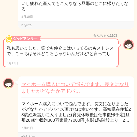
いし疲れた産んでもこんななら旦那のとこに帰りたくな
る
8月15日
hiyuta
もんちゃん1103
私も思いました。笑でも仲介にはいってるのもストレス
で、こっちはそれどころじゃないんだけど!と言ってし…
8月17日
マイホーム購入について悩んでます。長文になり
ましたがどなたかアドバ…
マイホーム購入について悩んでます。長文になりました
がどなたかアドバイス頂ければ幸いです。高知県在住私2
8歳妊娠臨月に入りました(育児休暇後は仕事復帰予定)旦
那28歳年収約360万家賃77000円(玄関1階階段上り、2…
7月31日
やんぶー