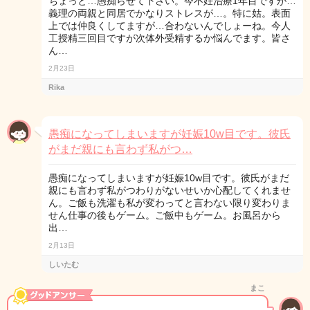
ちょっと…愚痴らせて下さい。今不妊治療1年目ですが…
義理の両親と同居でかなりストレスが…。特に姑。表面
上では仲良くしてますが…合わないんでしょーね。今人
工授精三回目ですが次体外受精するか悩んでます。皆さ
ん…
2月23日
Rika
愚痴になってしまいますが妊娠10w目です。彼氏
がまだ親にも言わず私がつ…
愚痴になってしまいますが妊娠10w目です。彼氏がまだ
親にも言わず私がつわりがないせいか心配してくれませ
ん。ご飯も洗濯も私が変わってと言わない限り変わりま
せん仕事の後もゲーム。ご飯中もゲーム。お風呂から
出…
2月13日
しいたむ
まこ