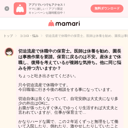
アプリでいつでもアクセス！
無料ダウンロード
ママに嬉しい！アプリ限定
キャンペーンも随時配信中！
女性専用匿名QA
アプリ・情報サ
トップ
ココロ・悩み
切迫流産で休職中の保育士。医師は休養を勧め、園長は事
イト
切迫流産で休職中の保育士。医師は休養を勧め、園長
は事務作業を要請。保育に戻るのは不安。産休まで休
職し、復帰を考えているが複雑な気持ち。他に同じ悩
みを持つ方いますか？
ちょっと吐き出させてください。
只今切迫流産で休職中です。
今日職場に行き今後の相談をする事になっています。
切迫自体は良くなっていて、自宅安静は大丈夫になり多
少の外出はOKに。
お腹が張ったらすぐ休んでゆっくり生活すれば大丈夫と
言われていますが、仕事が保育士で…
かなりハードな園で、この２年近くずっと無理をして働
いて入院したり、倒れたり、激やせしたりしていたこと