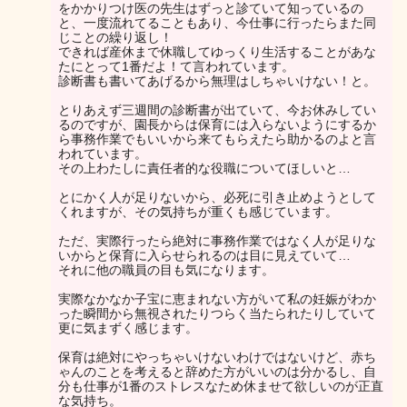
をかかりつけ医の先生はずっと診ていて知っているの
と、一度流れてることもあり、今仕事に行ったらまた同
じことの繰り返し！
できれば産休まで休職してゆっくり生活することがあな
たにとって1番だよ！て言われています。
診断書も書いてあげるから無理はしちゃいけない！と。
とりあえず三週間の診断書が出ていて、今お休みしてい
るのですが、園長からは保育には入らないようにするか
ら事務作業でもいいから来てもらえたら助かるのよと言
われています。
その上わたしに責任者的な役職についてほしいと…
とにかく人が足りないから、必死に引き止めようとして
くれますが、その気持ちが重くも感じています。
ただ、実際行ったら絶対に事務作業ではなく人が足りな
いからと保育に入らせられるのは目に見えていて…
それに他の職員の目も気になります。
実際なかなか子宝に恵まれない方がいて私の妊娠がわか
った瞬間から無視されたりつらく当たられたりしていて
更に気まずく感じます。
保育は絶対にやっちゃいけないわけではないけど、赤ち
ゃんのことを考えると辞めた方がいいのは分かるし、自
分も仕事が1番のストレスなため休ませて欲しいのが正直
な気持ち。