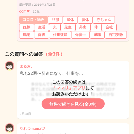
最終更新：2016年3月28日
com❤︎
10歳
ココロ・悩み
旦那
産休
育休
赤ちゃん
妊娠
生活
夫
先生
外出
体
会社
職場
両親
仕事復帰
保育士
退職
自宅安静
この質問への回答
（全3件）
まるお。
私も22週〜切迫になり、仕事を…
この回答の続きは
「ママリ」アプリ
にて
お読みいただけます！
無料で続きを見る(全3件)
3月28日
♡れつmama♡