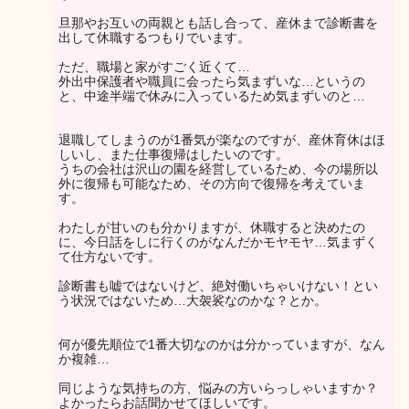
旦那やお互いの両親とも話し合って、産休まで診断書を
出して休職するつもりでいます。
ただ、職場と家がすごく近くて…
外出中保護者や職員に会ったら気まずいな…というの
と、中途半端で休みに入っているため気まずいのと…
退職してしまうのが1番気が楽なのですが、産休育休はほ
しいし、また仕事復帰はしたいのです。
うちの会社は沢山の園を経営しているため、今の場所以
外に復帰も可能なため、その方向で復帰を考えていま
す。
わたしが甘いのも分かりますが、休職すると決めたの
に、今日話をしに行くのがなんだかモヤモヤ…気まずく
て仕方ないです。
診断書も嘘ではないけど、絶対働いちゃいけない！とい
う状況ではないため…大袈裟なのかな？とか。
何が優先順位で1番大切なのかは分かっていますが、なん
か複雑…
同じような気持ちの方、悩みの方いらっしゃいますか？
よかったらお話聞かせてほしいです。