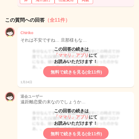
体
海外旅行
出産費用
両親
この質問への回答
（全11件）
Chiriko
それは不安ですね… 旦那様もな…
この回答の続きは
「ママリ」アプリ
にて
お読みいただけます！
無料で続きを見る(全11件)
1月24日
退会ユーザー
遠距離恋愛の末なのでしょうか…
この回答の続きは
「ママリ」アプリ
にて
お読みいただけます！
無料で続きを見る(全11件)