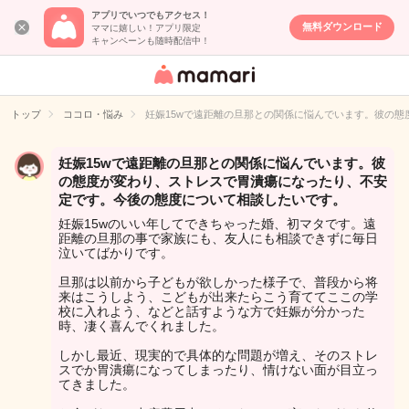
アプリでいつでもアクセス！
無料ダウンロード
ママに嬉しい！アプリ限定
キャンペーンも随時配信中！
女性専用匿名QA
アプリ・情報サ
トップ
ココロ・悩み
妊娠15wで遠距離の旦那との関係に悩んでいます。彼の
イト
妊娠15wで遠距離の旦那との関係に悩んでいます。彼
の態度が変わり、ストレスで胃潰瘍になったり、不安
定です。今後の態度について相談したいです。
妊娠15wのいい年してできちゃった婚、初マタです。遠
距離の旦那の事で家族にも、友人にも相談できずに毎日
泣いてばかりです。
旦那は以前から子どもが欲しかった様子で、普段から将
来はこうしよう、こどもが出来たらこう育ててここの学
校に入れよう、などと話すような方で妊娠が分かった
時、凄く喜んでくれました。
しかし最近、現実的で具体的な問題が増え、そのストレ
スでか胃潰瘍になってしまったり、情けない面が目立っ
てきました。