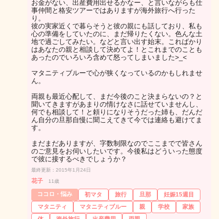
お金がない、出産費用出せるかなー、と言いながらも仕
事仲間と格安ツアーではありますが海外旅行へ行った
り。
彼の実家近くで暮らそうと彼の親にも話しており、私も
心の準備をしていたのに、まだ帰りたくない。色んな土
地で過ごしてみたい。などと言い出す始末。こればかり
はあなたの親と相談して決めてよ！とこれまでのことも
あったのでいろいろ含めて怒ってしまいました>_<
マタニティブルーで心が狭くなっているのかもしれませ
ん。
両親も最近心配して、まだ今後のこと決まらないの？と
聞いてきますがあまりの情けなさに話せていませんし、
何でも相談して！と頼りになりそうだった姉も、だんだ
ん自分の旦那自慢に聞こえてきて今では連絡も避けてま
す。
まだまだありますが、字数制限なのでここまでで皆さん
のご意見をお伺いしたいです。今後私はどういった態度
で彼に接するべきでしょうか？
最終更新：2015年1月24日
花子
11歳
ココロ・悩み
初マタ
旅行
旦那
妊娠15週目
マタニティ
マタニティブルー
親
学校
家族