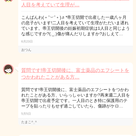
人目を考えていて生理が…
こんばんわ(﹡ˆ︶ˆ﹡)♬*帝王切開で出産した一歳八ヶ月
の息子がいます!二人目を考えていて生理がただいま遅れ
ています。帝王切開後の妊娠初期症状は1人目と同じよう
な感じですか?(._.)傷が痛んだりしますか?おしえて…
6月23日
おつん
質問です!帝王切開後に、富士薬品のエフシートを
つかわれたことがある方…
質問です!帝王切開後に、富士薬品のエフシートをつかわ
れたことがある方、いらっしゃいますか?再来週二人目を
帝王切開で出産予定です。一人目のとき特に保護用のテ
ープを貼ったりもせず過ごしていたら、傷跡がケロ…
5月5日
たまこ^_^