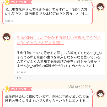
私は現在永井さんで検診を受けてます(*´ω｀*)受付の方
のお話だと、計画出産で大体60万位だと言うことでし…
3月21日
生命保険について分かる方詳しい方教えてくださ
い(>_<)そろそろ私と旦那…
生命保険について分かる方詳しい方教えてください(>_<)
そろそろ私と旦那の生保を加入しなきゃなと思っている
のですが全くの無知で保険選びの基準も何もかも分かり
ません(>_<)何処の保険会社がおすすめとかあります…
3月19日
P♡
4児まま(∗ ❛⃘ ❛⃘∗)
生命保険会社に務めています。保険は年齢が若いほど保
険料わ安くなりますので入るなら早いうちに加入する…