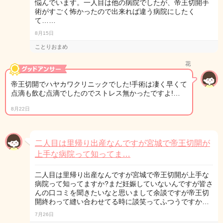
悩んでいます。一人目は他の病院でしたが、帝王切開手
術がすごく怖かったので出来れば違う病院にしたく
て……
8月15日
ことりおまめ
花
帝王切開でハヤカワクリニックでした!手術は凄く早くて
点滴も飲む点滴でしたのでストレス無かったですよ!…
8月22日
二人目は里帰り出産なんですが宮城で帝王切開が
上手な病院って知ってま…
二人目は里帰り出産なんですが宮城で帝王切開が上手な
病院って知ってますか?まだ妊娠していないんですが皆さ
んの口コミを聞きたいなと思いまして余談ですが帝王切
開終わって縫い合わせてる時に談笑ってふつうですか…
7月26日