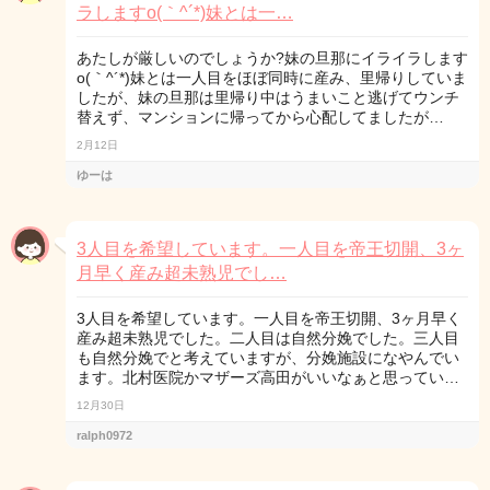
ラしますo(｀^´*)妹とは一…
あたしが厳しいのでしょうか?妹の旦那にイライラします
o(｀^´*)妹とは一人目をほぼ同時に産み、里帰りしていま
したが、妹の旦那は里帰り中はうまいこと逃げてウンチ
替えず、マンションに帰ってから心配してましたが…
2月12日
ゆーは
3人目を希望しています。一人目を帝王切開、3ヶ
月早く産み超未熟児でし…
3人目を希望しています。一人目を帝王切開、3ヶ月早く
産み超未熟児でした。二人目は自然分娩でした。三人目
も自然分娩でと考えていますが、分娩施設になやんでい
ます。北村医院かマザーズ高田がいいなぁと思ってい…
12月30日
ralph0972