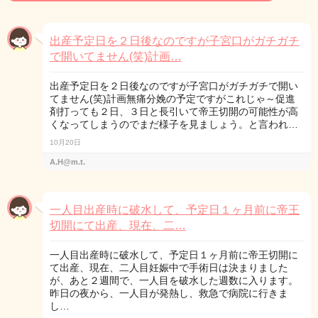
出産予定日を２日後なのですが子宮口がガチガチ
で開いてません(笑)計画…
出産予定日を２日後なのですが子宮口がガチガチで開い
てません(笑)計画無痛分娩の予定ですがこれじゃ～促進
剤打っても２日、３日と長引いて帝王切開の可能性が高
くなってしまうのでまだ様子を見ましょう。と言われ…
10月20日
A.H@m.t.
一人目出産時に破水して、予定日１ヶ月前に帝王
切開にて出産、現在、二…
一人目出産時に破水して、予定日１ヶ月前に帝王切開に
て出産、現在、二人目妊娠中で手術日は決まりました
が、あと２週間で、一人目を破水した週数に入ります。
昨日の夜から、一人目が発熱し、救急で病院に行きま
し…