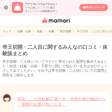
アプリでいつでもアクセス！
無料ダウンロード
ママに嬉しい！アプリ限定
キャンペーンも随時配信中！
女性専用匿名QA
アプリ・情報サ
トップ
妊娠・出産
出産
分娩
帝王切開
帝王切開・二人目に関する
イト
帝王切開・二人目に関するみんなの口コミ・体
験談まとめ
帝王切開・二人目についてママリに寄せられた疑問を集めてみまし
た！妊活・妊娠・出産・子育てに関して悩んでいる方はぜひチェッ
クしてみてください。それでは帝王切開・二人目についての質問と
回答をご紹介します。
現在、二人目妊娠27週です。何度か前の検診から
「胎盤の位置が気になる…