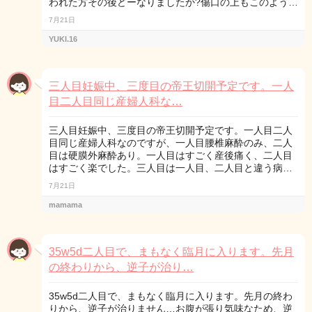
われた方その後どーなりましたか?傷口の上もこのよう…
7月21日
YUKI.16
三人目妊娠中、三度目の帝王切開予定です。一人
目二人目同じ産婦人科な…
三人目妊娠中、三度目の帝王切開予定です。一人目二人
目同じ産婦人科なのですが、一人目腰椎麻酔のみ、二人
目は硬膜外麻酔あり。一人目はすごく産後痛く、二人目
はすごく楽でした。三人目は一人目、二人目と違う病…
7月21日
mamama
35w5d二人目で、まもなく臨月に入ります。先月
の終わりから、逆子が治り…
35w5d二人目で、まもなく臨月に入ります。先月の終わ
りから、逆子が治りません…お腹が張り気味なため、逆