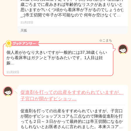
歳ごろまでに産みきれば年齢的なリスクがあまりないと
思いますか?いくつ頃から着床率が下がるのでしょうか(;
_;)帝王切開で年子が不可能なので 何年か空けなくて…
11月22日
天狐
☆こまち
個人差がかなり大きいですが一般的には37,38歳くらい
から着床率はガクンと下がるみたいです。1人目は妊
娠…
11月22日
促進剤を打っての出産をすすめられていますが、
子宮口が開かずビショッ…
促進剤を打っての出産をすすめられていますが、子宮口
が開かずビショップスコアも三点なので陣痛促進剤を打
っても２日～３日かかって最終的には帝王切開になるか
もしれないとお医者さんに言われました。本来スコア…