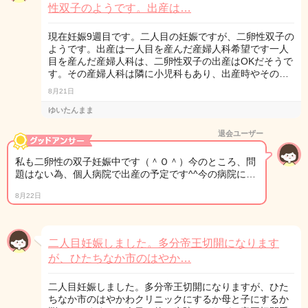
性双子のようです。出産は…
現在妊娠9週目です。二人目の妊娠ですが、二卵性双子の
ようです。出産は一人目を産んだ産婦人科希望です一人
目を産んだ産婦人科は、二卵性双子の出産はOKだそうで
す。その産婦人科は隣に小児科もあり、出産時やその…
8月21日
ゆいたんまま
退会ユーザー
私も二卵性の双子妊娠中です（＾Ｏ＾）今のところ、問
題はない為、個人病院で出産の予定です^^今の病院に…
8月22日
二人目妊娠しました。多分帝王切開になります
が、ひたちなか市のはやか…
二人目妊娠しました。多分帝王切開になりますが、ひた
ちなか市のはやかわクリニックにするか母と子にするか