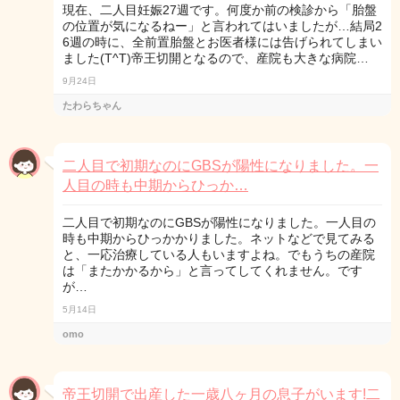
現在、二人目妊娠27週です。何度か前の検診から「胎盤
の位置が気になるねー」と言われてはいましたが…結局2
6週の時に、全前置胎盤とお医者様には告げられてしまい
ました(T^T)帝王切開となるので、産院も大きな病院…
9月24日
たわらちゃん
二人目で初期なのにGBSが陽性になりました。一
人目の時も中期からひっか…
二人目で初期なのにGBSが陽性になりました。一人目の
時も中期からひっかかりました。ネットなどで見てみる
と、一応治療している人もいますよね。でもうちの産院
は「またかかるから」と言ってしてくれません。です
が…
5月14日
omo
帝王切開で出産した一歳八ヶ月の息子がいます!二