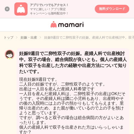
アプリでいつでもアクセス！
無料ダウンロード
ママに嬉しい！アプリ限定
キャンペーンも随時配信中！
女性専用匿名QA
アプリ・情報サ
トップ
妊娠・出産
妊娠9週目で二卵性双子の妊娠。産婦人科で出産検討中。双
イト
妊娠9週目で二卵性双子の妊娠。産婦人科で出産検討
中。双子の場合、総合病院が良いとも。個人の産婦人
科で双子を出産した方の経験や出産方法について知り
たいです。
現在妊娠9週目です。
二人目の妊娠ですが、二卵性双子のようです。
出産は一人目を産んだ産婦人科希望です
一人目を産んだ産婦人科は、二卵性双子の出産はOKだそ
うです。その産婦人科は隣に小児科もあり、出産時やそ
の後の入院時には上の子の預かりもしてもらえます。里
帰り出産のため、また親が働いているので上の子を預け
ようと思っています。
ですが、調べると双子の場合は総合病院の方がよいとあ
ったりします。
個人の産婦人科で双子を出産された方はいらっしゃいま
すか？