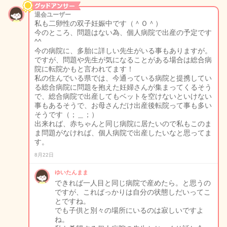
退会ユーザー
私も二卵性の双子妊娠中です（＾Ｏ＾）
今のところ、問題はない為、個人病院で出産の予定です
^^
今の病院に、多胎に詳しい先生がいる事もありますが。
ですが、問題や先生が気になることがある場合は総合病
院に転院かもと言われてます！
私の住んでいる県では、今通っている病院と提携してい
る総合病院に問題を抱えた妊婦さんが集まってくるそう
で、総合病院で出産してもベットを空けないといけない
事もあるそうで、お母さんだけ出産後転院って事も多い
そうです（；＿；）
出来れば、赤ちゃんと同じ病院に居たいので私もこのま
ま問題がなければ、個人病院で出産したいなと思ってま
す。
8月22日
ゆいたんまま
できれば一人目と同じ病院で産めたら。と思うの
ですが、こればっかりは自分の状態しだいってこ
とですね。
でも子供と別々の場所にいるのは寂しいですよ
ね。