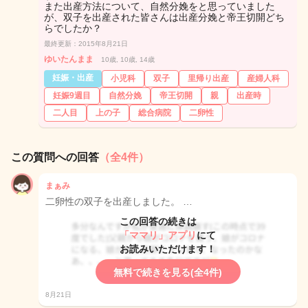
また出産方法について、自然分娩をと思っていました
が、双子を出産された皆さんは出産分娩と帝王切開どち
らでしたか？
最終更新：2015年8月21日
ゆいたんまま
10歳, 10歳, 14歳
妊娠・出産
小児科
双子
里帰り出産
産婦人科
妊娠9週目
自然分娩
帝王切開
親
出産時
二人目
上の子
総合病院
二卵性
この質問への回答
（全4件）
まぁみ
二卵性の双子を出産しました。 …
この回答の続きは
「ママリ」アプリ
にて
お読みいただけます！
無料で続きを見る(全4件)
8月21日