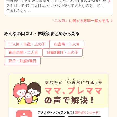
最近日中も夜も泣く事増えてました💧 大変ですね😃💦新生児
２１日目です❗ 二人目はおしゃぶり使って大変なのを回避し
てましたが、…
「二人目」に関する質問一覧を見る
みんなの口コミ・体験談まとめから見る
二人目・出産・上の子
出産時・二人目
帝王切開・二人目
妊娠9週目・上の子
双子・妊娠9週目