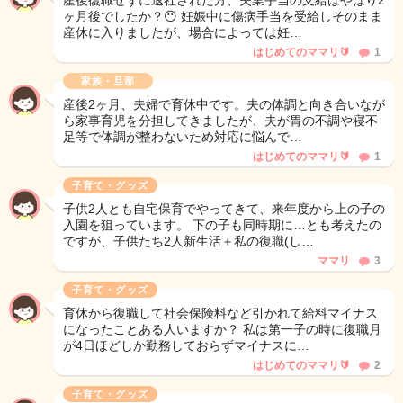
産後復職せずに退社された方、失業手当の支給はやはり2
ヶ月後でしたか？😶 妊娠中に傷病手当を受給しそのまま
産休に入りましたが、場合によっては妊…
はじめてのママリ🔰
1
家族・旦那
​産後2ヶ月、夫婦で育休中です。夫の体調と向き合いなが
ら家事育児を分担してきましたが、夫が胃の不調や寝不
足等で体調が整わないため対応に悩んで…
はじめてのママリ🔰
1
子育て・グッズ
子供2人とも自宅保育でやってきて、来年度から上の子の
入園を狙っています。 下の子も同時期に…とも考えたの
ですが、子供たち2人新生活＋私の復職(し…
ママリ
3
子育て・グッズ
育休から復職して社会保険料など引かれて給料マイナス
になったことある人いますか？ 私は第一子の時に復職月
が4日ほどしか勤務しておらずマイナスに…
はじめてのママリ🔰
2
子育て・グッズ