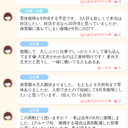
はじめてのママリ🔰
4
妊娠・出産
育休復帰を9月頃する予定です。 3人目も欲しくて本当は
妊活したい。妊活するなら10月頃と思っていましたが、
保育園に落ちてしまい復職が9月にのびて…
はじめてのママリ🔰
1
お仕事
復職して、久しぶりに仕事でしっかりミスして落ち込ん
でます😭 大丈夫かわかるのは三連休明けです！ 多分大
丈夫だと思うし、一緒に働いてる人もあるあ…
あーママ
1
お仕事
保育園８月入園決まりました。 もともと９月初旬まで育
休ありましたが、入所できたので短縮して8月末復帰にし
たいと思っています。 (住んでいる自治…
はじめてのママリ🔰
2
お仕事
この異動どう思いますか？ ・私は去年の5月に復職しま
した。(グループA) 復職する場合は原則配属した部署