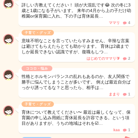
詳しい方教えてください！ 頭が大混乱です😂 次の冬に3
歳と1歳になる子がいます。 来年の4月から上の子だけ幼
稚園or保育園に入れ、下の子は育休延長…
ママリ
4
子育て・グッズ
意味不明なことを言っていたらすみません、辛辣な言葉
は避けてもらえたらとても助かります。 育休は2歳まで
しか延長できない認識ですが、復職もしつ…
はじめてのママリ🔰
2
ココロ・悩み
性格とホルモンバランスの乱れもあるのか、友人関係で
勝手に悩んでしまうことが多いです。 例えば最近自分ば
っかり誘ってるな？と思ったら、相手は…
ままり
1
子育て・グッズ
育休について教えてください〜 最近は厳しくなって、保
育園の申し込み用紙に育休延長を許容できる。という項
目がありますが、うちの地域はそれを☑️…
kaa
1