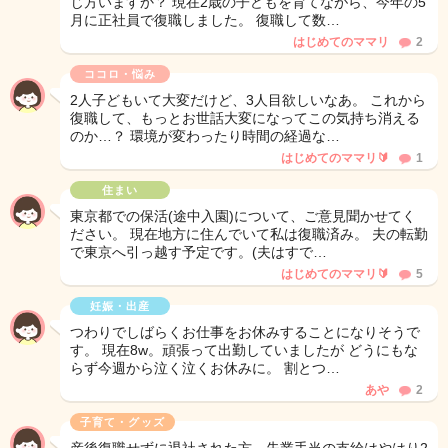
じ方いますか？ 現在2歳の子どもを育てながら、今年の5
月に正社員で復職しました。 復職して数…
はじめてのママリ
2
ココロ・悩み
2人子どもいて大変だけど、3人目欲しいなあ。 これから
復職して、もっとお世話大変になってこの気持ち消える
のか…？ 環境が変わったり時間の経過な…
はじめてのママリ🔰
1
住まい
東京都での保活(途中入園)について、ご意見聞かせてく
ださい。 現在地方に住んでいて私は復職済み。 夫の転勤
で東京へ引っ越す予定です。(夫はすで…
はじめてのママリ🔰
5
妊娠・出産
つわりでしばらくお仕事をお休みすることになりそうで
す。 現在8w。頑張って出勤していましたが どうにもな
らず今週から泣く泣くお休みに。 割とつ…
あや
2
子育て・グッズ