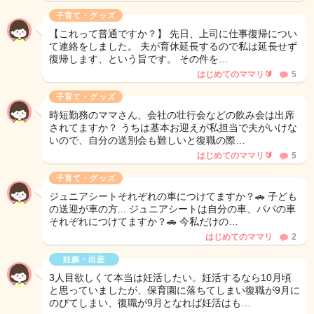
子育て・グッズ
【これって普通ですか？】 先日、上司に仕事復帰につい
て連絡をしました。 夫が育休延長するので私は延長せず
復帰します、という旨です。 その件を…
はじめてのママリ🔰
5
子育て・グッズ
時短勤務のママさん、会社の壮行会などの飲み会は出席
されてますか？ うちは基本お迎えが私担当で夫がいけな
いので、自分の送別会も難しいと復職の際…
はじめてのママリ🔰
5
子育て・グッズ
ジュニアシートそれぞれの車につけてますか？🚗 子ども
の送迎が車の方... ジュニアシートは自分の車、パパの車
それぞれにつけてますか？🚗 今私だけの…
はじめてのママリ
2
妊娠・出産
3人目欲しくて本当は妊活したい。妊活するなら10月頃
と思っていましたが、保育園に落ちてしまい復職が9月に
のびてしまい、復職が9月となれば妊活はも…