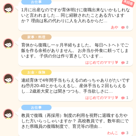
未回答
お仕事
1月に出産なのですが育休明けに復職出来ないかもしれな
いと言われました… 同じ経験されたことある方います
か？ 理由は私の代わりに人を入れるからだ…
あや
0
家事・料理
育休から復職し一ヶ月半経ちました。 毎日ヘトヘトでご
飯を作る余裕がありません。 お弁当か外食に頼ってしま
います。 子供の分は作り置きしています…
はじめてのママリ🔰
2
お金・保険
連続育休で4年間手当もらえるのめっちゃありがたいです
ね🥹月20-40とかもらえるし、産休手当も２回もらえる
し…2歳差大変とは聞きつつも、手当欲しさに…
はじめてのママリ🔰
1
お仕事
教員で復職（再採用）制度の利用を視野に退職する方や
した方いらっしゃいますか？ 高校教員です。数年前にで
きた県職員の復職制度で、育児等の理由…
わんこ
3