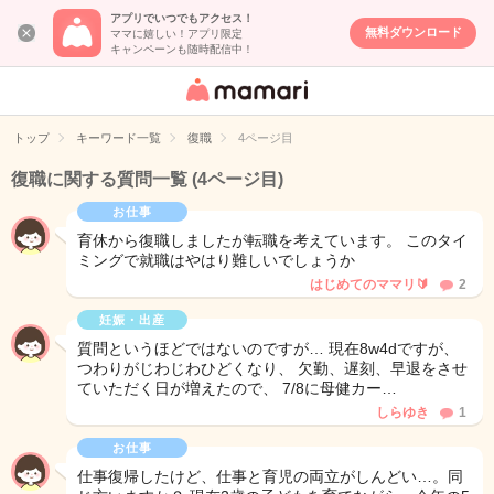
アプリでいつでもアクセス！
無料ダウンロード
ママに嬉しい！アプリ限定
キャンペーンも随時配信中！
女性専用匿名QA
アプリ・情報サ
トップ
キーワード一覧
復職
4ページ目
イト
復職に関する質問一覧
(4ページ目)
お仕事
育休から復職しましたが転職を考えています。 このタイ
ミングで就職はやはり難しいでしょうか
はじめてのママリ🔰
2
妊娠・出産
質問というほどではないのですが… 現在8w4dですが、
つわりがじわじわひどくなり、 欠勤、遅刻、早退をさせ
ていただく日が増えたので、 7/8に母健カー…
しらゆき
1
お仕事
仕事復帰したけど、仕事と育児の両立がしんどい…。同