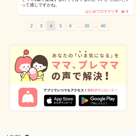
って感じですかね。
はじめてのママリ🔰
6
2
3
4
5
6
…
20
…
40