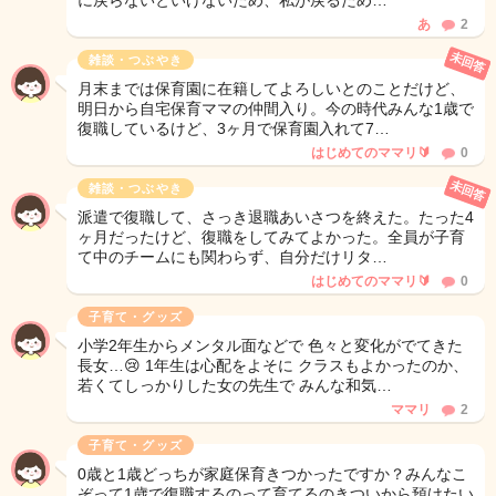
に戻らないといけないため、私が戻るため…
あ
2
未回答
雑談・つぶやき
月末までは保育園に在籍してよろしいとのことだけど、
明日から自宅保育ママの仲間入り。今の時代みんな1歳で
復職しているけど、3ヶ月で保育園入れて7…
はじめてのママリ🔰
0
未回答
雑談・つぶやき
派遣で復職して、さっき退職あいさつを終えた。たった4
ヶ月だったけど、復職をしてみてよかった。全員が子育
て中のチームにも関わらず、自分だけリタ…
はじめてのママリ🔰
0
子育て・グッズ
小学2年生からメンタル面などで 色々と変化がでてきた
長女…😢 1年生は心配をよそに クラスもよかったのか、
若くてしっかりした女の先生で みんな和気…
ママリ
2
子育て・グッズ
0歳と1歳どっちが家庭保育きつかったですか？みんなこ
ぞって1歳で復職するのって育てるのきついから預けたい