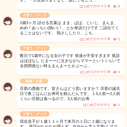
す。 ・人見知り全くなく、誰にでもニコ…
はじめてのママリ🔰
2
子育て・グッズ
2歳3ヶ月 話せる言葉は まま、ぱぱ、じいじ、まんま、
めめ！あっちい(熱い)！、とか単語だけです 二語出てく
ることはないです。 指さししたり、こち…
はじめてのママリ🔰
1
子育て・グッズ
数日で1歳半になる女の子です 発達が不安すぎます 発語
はほぼなし たまーーに泣きながらママーというくらいで
全然関係ない時もまんまーとかぶーぶ…
はじめてのママリ🔰
1
家族・旦那
旦那の愚痴です。皆さんはどう思いますか？ 旦那の誕生
日で夜ごはんにお寿司を頼んだんです。 1.5人前〜2人前
くらい旦那は食べるので、3人前のお寿…
はじめてのママリ
1
子育て・グッズ
現在息子が１歳１１ヶ月で来月の１日に２歳になりま
す。 発語がなかなか増えず、自分から言う言葉は ママ、