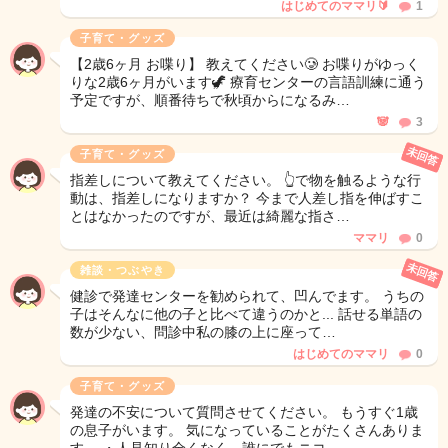
はじめてのママリ🔰
1
子育て・グッズ
【2歳6ヶ月 お喋り】 教えてください🥲 お喋りがゆっく
りな2歳6ヶ月がいます🦖 療育センターの言語訓練に通う
予定ですが、順番待ちで秋頃からになるみ…
🐼
3
未回答
子育て・グッズ
指差しについて教えてください。 👆で物を触るような行
動は、指差しになりますか？ 今まで人差し指を伸ばすこ
とはなかったのですが、最近は綺麗な指さ…
ママリ
0
未回答
雑談・つぶやき
健診で発達センターを勧められて、凹んでます。 うちの
子はそんなに他の子と比べて違うのかと... 話せる単語の
数が少ない、問診中私の膝の上に座って…
はじめてのママリ
0
子育て・グッズ
発達の不安について質問させてください。 もうすぐ1歳
の息子がいます。 気になっていることがたくさんありま