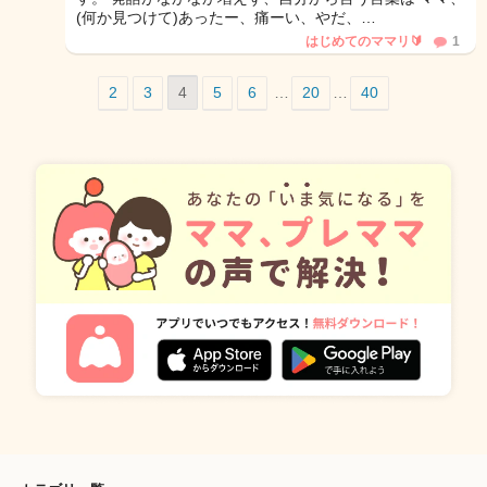
(何か見つけて)あったー、痛ーい、やだ、…
はじめてのママリ🔰
1
2
3
4
5
6
…
20
…
40