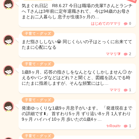
気まぐれ日記 R8.6.27 今日は職場の先輩Tさんとランチ
へ Tさんは3年前に定年退職されて、 今は94歳のお母さ
まとお二人暮らし 息子が生後3ヶ月の…
はじめてのママリ
0
子育て・グッズ
まだ指さししない😭 同じくらいの子はとっくに出来てて
たまに心配になる
ママリ🔰
2
子育て・グッズ
1歳8ヶ月、応答の指さしをなんとなくしかしません🙄 か
えるやパンダなどはどれ？と聞くと、図鑑を読んでる時
にたまに指差しますが、そんな頻繁にはし…
ママリ
1
子育て・グッズ
発達ゆっくりな1歳9ヶ月息子がいます。 「発達現在まで
の詳細です⬇️」 首すわり5ヶ月 ずり這い8ヶ月 1人すわり
9ヶ月 ハイハイ10ヶ月 歩いたの1歳4ヶ…
✨Roui✨
1
子育て・グッズ