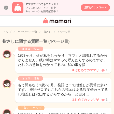
アプリでいつでもアクセス！
無料ダウンロード
ママに嬉しい！アプリ限定
キャンペーンも随時配信中！
女性専用匿名QA
アプリ・情報サ
トップ
キーワード一覧
指さし
4ページ目
イト
指さしに関する質問一覧
(4ページ目)
ココロ・悩み
1歳9ヶ月、娘が私をしっかり「ママ」と認識してるか分
かりません。眠い時はママって呼んだりするのですが、
だれ？の意味を分かってるのに私の事を指…
🔰はじめてのママリ
1
ココロ・悩み
もう間もなく1歳7ヶ月、発語ゼロで指差しが異常に多い
です。 発語ゼロでもこちらの指示はある程度伝わってる
し指差しは沢山するからするから…と自分…
はじめてのママリ🔰
3
子育て・グッズ