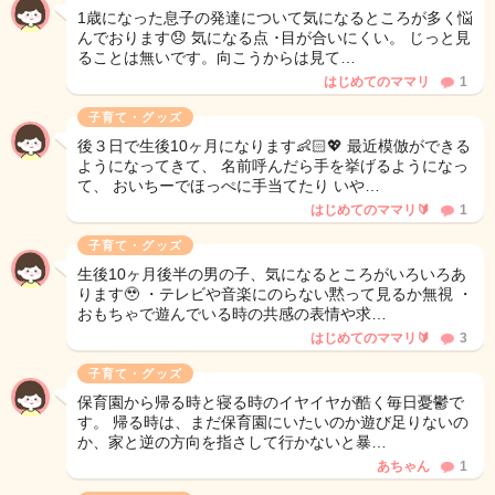
1歳になった息子の発達について気になるところが多く悩
んでおります😞 気になる点 ･目が合いにくい。 じっと見
ることは無いです。向こうからは見て…
はじめてのママリ
1
子育て・グッズ
後３日で生後10ヶ月になります👶🏻💖 最近模倣ができる
ようになってきて、 名前呼んだら手を挙げるようになっ
て、 おいちーでほっぺに手当てたり いや…
はじめてのママリ🔰
1
子育て・グッズ
生後10ヶ月後半の男の子、気になるところがいろいろあ
ります🥹 ・テレビや音楽にのらない黙って見るか無視 ・
おもちゃで遊んでいる時の共感の表情や求…
はじめてのママリ🔰
3
子育て・グッズ
保育園から帰る時と寝る時のイヤイヤが酷く毎日憂鬱で
す。 帰る時は、まだ保育園にいたいのか遊び足りないの
か、家と逆の方向を指さして行かないと暴…
あちゃん
1