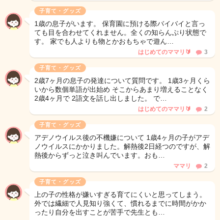
子育て・グッズ
1歳の息子がいます。 保育園に預ける際バイバイと言っ
ても目を合わせてくれません。全くの知らんぷり状態で
す。 家でも人よりも物とかおもちゃで遊ん…
はじめてのママリ🔰
3
子育て・グッズ
2歳7ヶ月の息子の発達について質問です。 1歳3ヶ月くら
いから数個単語が出始め そこからあまり増えることなく
2歳4ヶ月で 2語文を話し出しました。 で…
はじめてのママリ🔰
2
子育て・グッズ
アデノウイルス後の不機嫌について 1歳4ヶ月の子がアデ
ノウイルスにかかりました。解熱後2日経つのですが、解
熱後からずっと泣き叫んでいます。おも…
ママリ
2
子育て・グッズ
上の子の性格が嫌いすぎる育てにくいと思ってしまう。
外では繊細で人見知り強くて、慣れるまでに時間がかか
ったり自分を出すことが苦手で先生とも…