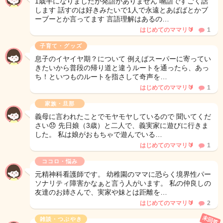
1歳半になりましたが発語がありません 喃語ですごく話
します 話すのは好きみたいで1人で永遠とあばばとかブ
ーブーとか言ってます 言語理解はあるの…
はじめてのママリ🔰
1
子育て・グッズ
息子のイヤイヤ期？について 例えばスーパーに寄ってい
きたいから普段の帰り道と違うルートを通ったら、あっ
ち！といつものルートを指さして奇声を…
はじめてのママリ🔰
1
家族・旦那
義母に言われたことでモヤモヤしているので 聞いてくだ
さい😞 先日娘（3歳）と二人で、義実家に遊びに行きま
した。 私は娘がおもちゃで遊んでいる…
はじめてのママリ🔰
1
ココロ・悩み
元精神科看護師です。 幼稚園のママに恐らく境界性パー
ソナリティ障害かなぁと言う人がいます。 私の仲良しの
友達のお姉さんで、実家や妹とは距離を…
はじめてのママリ🔰
2
未回答
雑談・つぶやき