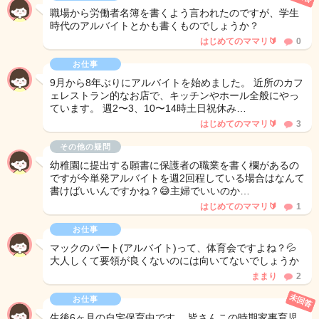
職場から労働者名簿を書くよう言われたのですが、学生
時代のアルバイトとかも書くものでしょうか？
はじめてのママリ🔰
0
お仕事
9月から8年ぶりにアルバイトを始めました。 近所のカフ
ェレストラン的なお店で、キッチンやホール全般にやっ
ています。 週2〜3、10〜14時土日祝休み…
はじめてのママリ🔰
3
その他の疑問
幼稚園に提出する願書に保護者の職業を書く欄があるの
ですが今単発アルバイトを週2回程している場合はなんて
書けばいいんですかね？😅主婦でいいのか…
はじめてのママリ🔰
1
お仕事
マックのパート(アルバイト)って、体育会ですよね？💦
大人しくて要領が良くないのには向いてないでしょうか
ままり
2
未回答
お仕事
生後6ヶ月の自宅保育中です。 皆さんこの時期家事育児