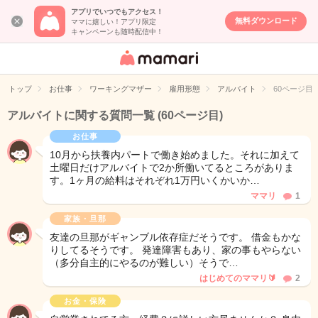
アプリでいつでもアクセス！
無料ダウンロード
ママに嬉しい！アプリ限定
キャンペーンも随時配信中！
女性専用匿名QA
アプリ・情報サ
トップ
お仕事
ワーキングマザー
雇用形態
アルバイト
60ページ目
イト
アルバイトに関する質問一覧
(60ページ目)
お仕事
10月から扶養内パートで働き始めました。それに加えて
土曜日だけアルバイトで2か所働いてるところがありま
す。1ヶ月の給料はそれぞれ1万円いくかいか…
ママリ
1
家族・旦那
友達の旦那がギャンブル依存症だそうです。 借金もかな
りしてるそうです。 発達障害もあり、家の事もやらない
（多分自主的にやるのが難しい）そうで…
はじめてのママリ🔰
2
お金・保険