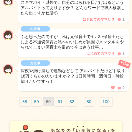
スキマバイト以外で、自分の出られる日だけ出るという
アルバイトってありますか？ どんなワードで求人検索し
たら出ますかね😞💦
はじめてのママリ🔰
1
お仕事
ふと思ったのですが、私は元保育士でヤバい保育士たち
による不適切保育と私へのいじめが原因でメンタルをや
られてしまい保育士を辞めて今は違う仕事…
はじめてのママリ
2
未回答
お仕事
深夜や掛け持ちで連勤などして アルバイトだけど手取り
18万くらいの方いますか？？ 1日何時間・週何日・時給
知りたいですっ！
鯖
0
58
59
60
61
62
…
80
…
100