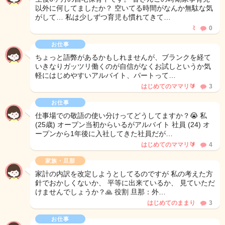
以外に何してましたか？ 空いてる時間がなんか無駄な気
がして… 私は少しずつ育児も慣れてきて…
ﾐ
0
お仕事
ちょっと語弊があるかもしれませんが、ブランクを経て
いきなりガッツリ働くのが自信がなくお試しというか気
軽にはじめやすいアルバイト、パートって…
はじめてのママリ🔰
3
お仕事
仕事場での敬語の使い分けってどうしてますか？😭 私
(25歳) オープン当初からいるがアルバイト 社員 (24) オ
ープンから1年後に入社してきた社員だが…
はじめてのママリ🔰
4
家族・旦那
家計の内訳を改定しようとしてるのですが 私の考えた方
針でおかしくないか、 平等に出来ているか、 見ていただ
けませんでしょうか？🙏 役割 旦那：外…
はじめてのままり
3
お仕事