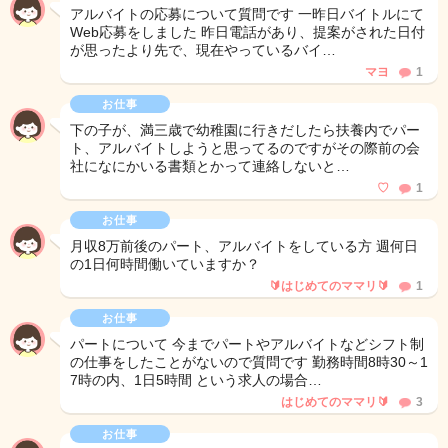
アルバイトの応募について質問です 一昨日バイトルにて
Web応募をしました 昨日電話があり、提案がされた日付
が思ったより先で、現在やっているバイ…
マヨ
1
お仕事
下の子が、満三歳で幼稚園に行きだしたら扶養内でパー
ト、アルバイトしようと思ってるのですがその際前の会
社になにかいる書類とかって連絡しないと…
♡
1
お仕事
月収8万前後のパート、アルバイトをしている方 週何日
の1日何時間働いていますか？
🔰はじめてのママリ🔰
1
お仕事
パートについて 今までパートやアルバイトなどシフト制
の仕事をしたことがないので質問です 勤務時間8時30～1
7時の内、1日5時間 という求人の場合…
はじめてのママリ🔰
3
お仕事