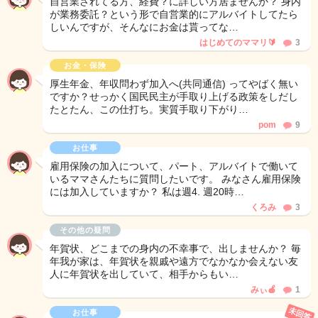
自営業されてる方、経費？に詳しい方居ませんか？ 身内
が業務委託？という形で自営業的にアルバイトしてたら
しいんですが、そんなにお金は貰ってな…
はじめてのママリ🔰
3
お金・保険
厚生年金、年収問わず加入へ(共同通信) ってやばく無い
ですか？せっかく国民民主が手取り上げる政策をしだし
たとたん、この仕打ち。実質手取り下がり…
pom
9
お仕事
雇用保険の加入について、パート、アルバイトで働いて
いるママさんたちに質問したいです。 みなさん雇用保険
には加入していますか？ 私は週4. 週20時…
くろみ
3
その他の疑問
年賀状、どこまでの身内の不幸事で、出しませんか？ 毎
年我が家は、年賀状を親戚や遠方でなかなか会えない友
人に年賀状を出していて、相手からもい…
みぃ🍎
1
未回答
お仕事