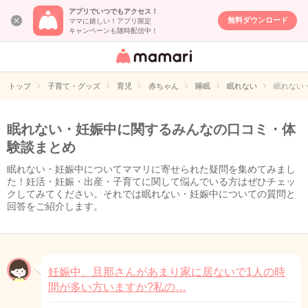
アプリでいつでもアクセス！
無料ダウンロード
ママに嬉しい！アプリ限定
キャンペーンも随時配信中！
女性専用匿名QA
アプリ・情報サ
トップ
子育て・グッズ
育児
赤ちゃん
睡眠
眠れない
眠れない
イト
眠れない・妊娠中に関するみんなの口コミ・体
験談まとめ
眠れない・妊娠中についてママリに寄せられた疑問を集めてみまし
た！妊活・妊娠・出産・子育てに関して悩んでいる方はぜひチェッ
クしてみてください。それでは眠れない・妊娠中についての質問と
回答をご紹介します。
妊娠中、旦那さんがあまり家に居ないで1人の時
間が多い方いますか?私の…