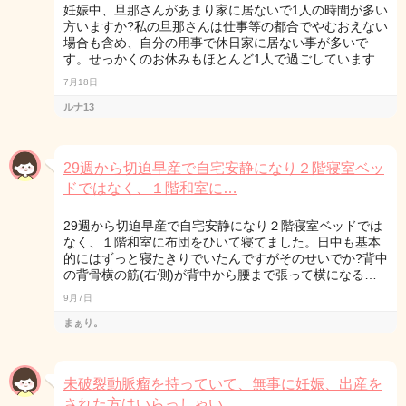
妊娠中、旦那さんがあまり家に居ないで1人の時間が多い
方いますか?私の旦那さんは仕事等の都合でやむおえない
場合も含め、自分の用事で休日家に居ない事が多いで
す。せっかくのお休みもほとんど1人で過ごしています…
7月18日
ルナ13
29週から切迫早産で自宅安静になり２階寝室ベッ
ドではなく、１階和室に…
29週から切迫早産で自宅安静になり２階寝室ベッドでは
なく、１階和室に布団をひいて寝てました。日中も基本
的にはずっと寝たきりでいたんですがそのせいでか?背中
の背骨横の筋(右側)が背中から腰まで張って横になる…
9月7日
まぁり。
未破裂動脈瘤を持っていて、無事に妊娠、出産を
された方はいらっしゃい…