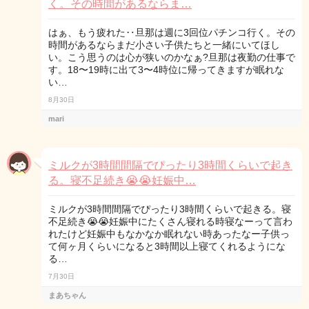
く。その時間があるならま…
はぁ、もう疲れた‥旦那は週に3回位パチンコ行く。その
時間があるならまだ小さい子供たちと一緒にいてほし
い。こう思うのは心が狭いのかなぁ?旦那は夜勤の仕事で
す。18〜19時に出て3〜4時位に帰ってきますが眠れな
い…
8月30日
mari
ミルクが3時間間隔でぴったり3時間くらいで起き
る。寝不足続き😭😭妊娠中…
ミルクが3時間間隔でぴったり3時間くらいで起きる。寝
不足続き😭😭妊娠中にたくさん寝れる時寝なーって言わ
れたけど妊娠中もなかなか眠れない時あったなー子供っ
て何ヶ月くらいになると3時間以上寝てくれるようにな
る…
7月30日
まあちゃん