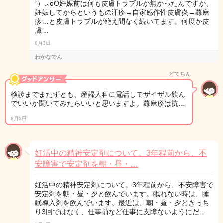
`）.｡oO妊娠前は何も皮膚トラブルが無かったんですが、
妊娠してからというもの汗疹→自家感作性皮膚炎→蕁麻
疹…と皮膚トラブルが絶え間なく続いてます。何度か皮
膚…
8月3日
わかなでん
どてちん
検診までまたずとも、産婦人科に電話してザイザル飲ん
でいいか聞いてみたらいいと思いますよ。蕁麻疹は抗…
8月3日
妊活中の精神安定剤について。3年程前から、不
安障害で安定剤を朝・昼・…
妊活中の精神安定剤について。3年程前から、不安障害で
安定剤を朝・昼・夕と飲んでいます。眠れない時は、睡
眠導入剤を飲んでいます。最近は、朝・昼・夕ときっち
り3回ではなく、仕事前など仕事に支障ないようにだ…