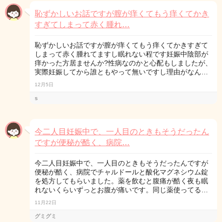
恥ずかしいお話ですが膣が痒くてもう痒くてかき
すぎてしまって赤く腫れ…
恥ずかしいお話ですが膣が痒くてもう痒くてかきすぎて
しまって赤く腫れてますし眠れない程です妊娠中陰部が
痒かった方居ませんか?性病なのかと心配もしましたが、
実際妊娠してから誰ともやって無いですし理由がなん…
12月5日
s
今二人目妊娠中で、一人目のときもそうだったん
ですが便秘が酷く、病院…
今二人目妊娠中で、一人目のときもそうだったんですが
便秘が酷く、病院でチャルドールと酸化マグネシウム錠
を処方してもらいました。薬を飲むと腹痛が酷く夜も眠
れないくらいずっとお腹が痛いです。同じ薬使ってる…
11月22日
グミグミ