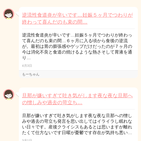
逆流性食道炎が辛いです…妊娠５ヶ月でつわりが
終わって喜んだのも束の間…
逆流性食道炎が辛いです…妊娠５ヶ月でつわりが終わっ
て喜んだのも束の間…６ヶ月に入る頃から食後の逆流
が。最初は胃の膨張感やゲップだけだったのが７ヶ月の
今は消化不良と食道の焼けるような熱さそして胃液を通
り…
4月3日
もーちゃん
旦那が嫌いすぎて吐き気がします夜な夜な旦那へ
の憎しみや過去の苛立ち…
旦那が嫌いすぎて吐き気がします夜な夜な旦那への憎し
みや過去の苛立ち発言を思い出してはイライラし眠れな
い日々です。産後クライシスもあるとは思いますが離れ
たくて仕方ないです日曜が憂鬱です存在が気持ち悪い…
3月1日