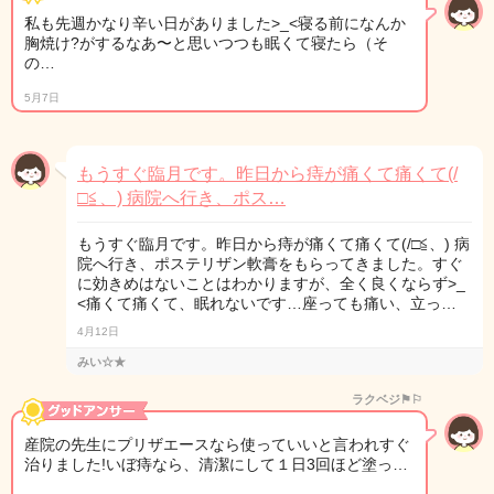
私も先週かなり辛い日がありました>_<寝る前になんか
胸焼け?がするなあ〜と思いつつも眠くて寝たら（そ
の…
5月7日
もうすぐ臨月です。昨日から痔が痛くて痛くて(/
□≦、) 病院へ行き、ポス…
もうすぐ臨月です。昨日から痔が痛くて痛くて(/□≦、) 病
院へ行き、ポステリザン軟膏をもらってきました。すぐ
に効きめはないことはわかりますが、全く良くならず>_
<痛くて痛くて、眠れないです…座っても痛い、立っ…
4月12日
みい☆★
ラクベジ⚑⚐
産院の先生にプリザエースなら使っていいと言われすぐ
治りました!いぼ痔なら、清潔にして１日3回ほど塗っ…