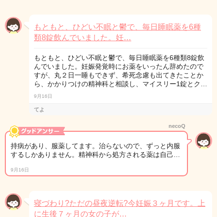
もともと、ひどい不眠と鬱で、毎日睡眠薬を6種
類8錠飲んでいました。妊…
もともと、ひどい不眠と鬱で、毎日睡眠薬を6種類8錠飲
んでいました。妊娠発覚時にお薬をいったん辞めたので
すが、丸２日一睡もできず、希死念慮も出てきたことか
ら、かかりつけの精神科と相談し、マイスリー1錠とク…
9月16日
てよ
necoQ
持病があり、服薬してます。治らないので、ずっと内服
するしかありません。精神科から処方される薬は自己…
9月16日
寝づわり?ただの昼夜逆転?今妊娠３ヶ月です。上
に生後７ヶ月の女の子が…