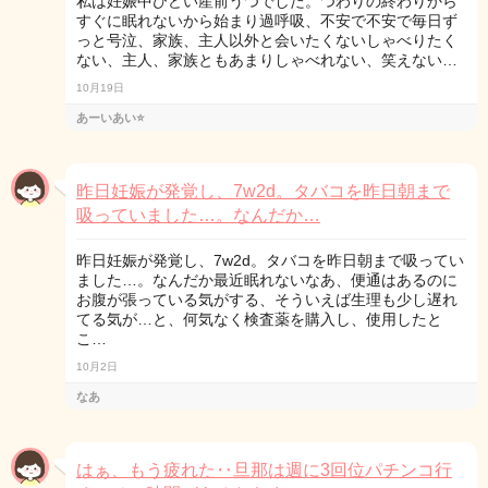
私は妊娠中ひどい産前うつでした。つわりの終わりから
すぐに眠れないから始まり過呼吸、不安で不安で毎日ず
っと号泣、家族、主人以外と会いたくないしゃべりたく
ない、主人、家族ともあまりしゃべれない、笑えない…
10月19日
あーいあい⭐️
昨日妊娠が発覚し、7w2d。タバコを昨日朝まで
吸っていました…。なんだか…
昨日妊娠が発覚し、7w2d。タバコを昨日朝まで吸ってい
ました…。なんだか最近眠れないなあ、便通はあるのに
お腹が張っている気がする、そういえば生理も少し遅れ
てる気が…と、何気なく検査薬を購入し、使用したと
こ…
10月2日
なあ
はぁ、もう疲れた‥旦那は週に3回位パチンコ行