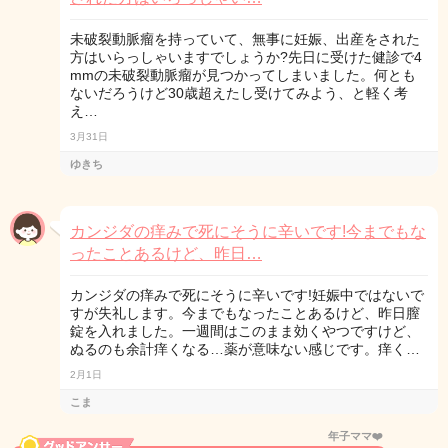
未破裂動脈瘤を持っていて、無事に妊娠、出産をされた
方はいらっしゃいますでしょうか?先日に受けた健診で4
mmの未破裂動脈瘤が見つかってしまいました。何とも
ないだろうけど30歳超えたし受けてみよう、と軽く考
え…
3月31日
ゆきち
カンジダの痒みで死にそうに辛いです!今までもな
ったことあるけど、昨日…
カンジダの痒みで死にそうに辛いです!妊娠中ではないで
すが失礼します。今までもなったことあるけど、昨日膣
錠を入れました。一週間はこのまま効くやつですけど、
ぬるのも余計痒くなる…薬が意味ない感じです。痒く…
2月1日
こま
年子ママ❤️