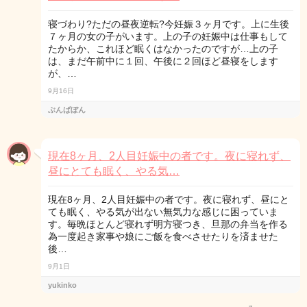
寝づわり?ただの昼夜逆転?今妊娠３ヶ月です。上に生後
７ヶ月の女の子がいます。上の子の妊娠中は仕事もして
たからか、これほど眠くはなかったのですが…上の子
は、まだ午前中に１回、午後に２回ほど昼寝をします
が、…
9月16日
ぶんばぼん
現在8ヶ月、2人目妊娠中の者です。夜に寝れず、
昼にとても眠く、やる気…
現在8ヶ月、2人目妊娠中の者です。夜に寝れず、昼にと
ても眠く、やる気が出ない無気力な感じに困っていま
す。毎晩ほとんど寝れず明方寝つき、旦那の弁当を作る
為一度起き家事や娘にご飯を食べさせたりを済ませた
後…
9月1日
yukinko