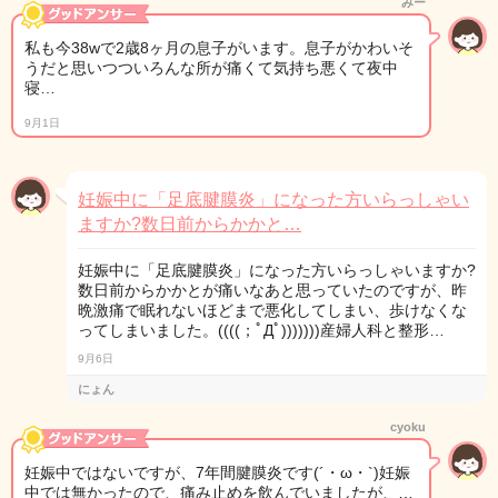
みー
私も今38wで2歳8ヶ月の息子がいます。息子がかわいそ
うだと思いつついろんな所が痛くて気持ち悪くて夜中
寝…
9月1日
妊娠中に「足底腱膜炎」になった方いらっしゃい
ますか?数日前からかかと…
妊娠中に「足底腱膜炎」になった方いらっしゃいますか?
数日前からかかとが痛いなあと思っていたのですが、昨
晩激痛で眠れないほどまで悪化してしまい、歩けなくな
ってしまいました。((((；ﾟДﾟ)))))))産婦人科と整形…
9月6日
にょん
cyoku
妊娠中ではないですが、7年間腱膜炎です(´・ω・`)妊娠
中では無かったので、痛み止めを飲んでいましたが、…