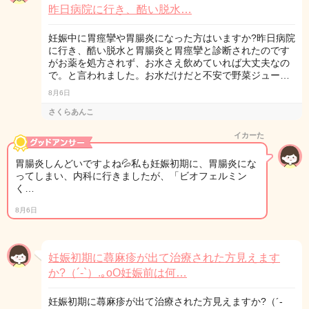
昨日病院に行き、酷い脱水…
妊娠中に胃痙攣や胃腸炎になった方はいますか?昨日病院
に行き、酷い脱水と胃腸炎と胃痙攣と診断されたのです
がお薬を処方されず、お水さえ飲めていれば大丈夫なの
で。と言われました。お水だけだと不安で野菜ジュー…
8月6日
さくらあんこ
イカーた
胃腸炎しんどいですよね💦私も妊娠初期に、胃腸炎にな
ってしまい、内科に行きましたが、「ビオフェルミン
く…
8月6日
妊娠初期に蕁麻疹が出て治療された方見えます
か?（´-`）.｡oO妊娠前は何…
妊娠初期に蕁麻疹が出て治療された方見えますか?（´-