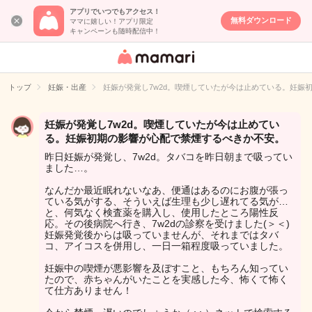
アプリでいつでもアクセス！
無料ダウンロード
ママに嬉しい！アプリ限定
キャンペーンも随時配信中！
女性専用匿名QA
アプリ・情報サ
トップ
妊娠・出産
妊娠が発覚し7w2d。喫煙していたが今は止めている。妊娠
イト
妊娠が発覚し7w2d。喫煙していたが今は止めてい
る。妊娠初期の影響が心配で禁煙するべきか不安。
昨日妊娠が発覚し、7w2d。タバコを昨日朝まで吸ってい
ました…。
なんだか最近眠れないなあ、便通はあるのにお腹が張っ
ている気がする、そういえば生理も少し遅れてる気が…
と、何気なく検査薬を購入し、使用したところ陽性反
応。その後病院へ行き、7w2dの診察を受けました(＞＜)
妊娠発覚後からは吸っていませんが、それまではタバ
コ、アイコスを併用し、一日一箱程度吸っていました。
妊娠中の喫煙が悪影響を及ぼすこと、もちろん知ってい
たので、赤ちゃんがいたことを実感した今、怖くて怖く
て仕方ありません！