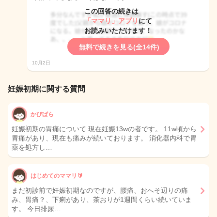
この回答の続きは
「ママリ」アプリ
にて
お読みいただけます！
無料で続きを見る(全14件)
10月2日
妊娠初期に関する質問
かぴばら
妊娠初期の胃痛について 現在妊娠13wの者です。 11w頃から
胃痛があり、現在も痛みが続いております。 消化器内科で胃
薬を処方し…
はじめてのママリ🔰
まだ初診前で妊娠初期なのですが、腰痛、おへそ辺りの痛
み、胃痛？、下痢があり、茶おりが1週間くらい続いていま
す。 今日排尿…