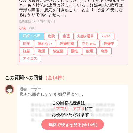
今から禁煙、遅いのでしょうか（ ; ; ）ネットで検索する
と、もう胎児の成長は始まっている、妊娠初期の喫煙は
奇形や障害、病気を引き起こす、とあり…余計不安にな
るばかりで眠れません…。
最終更新：2017年10月2日
なあ
8歳
妊娠・出産
病院
生理
妊娠7週目
7w2d
胎児
眠れない
妊娠初期
赤ちゃん
妊娠中
妊娠
喫煙
検査薬
陽性
禁煙
奇形
アイコス
この質問への回答
（全14件）
退会ユーザー
私も水商売してて 妊娠発覚まで…
この回答の続きは
「ママリ」アプリ
にて
お読みいただけます！
無料で続きを見る(全14件)