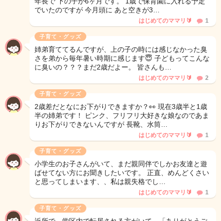
年長で 下の子が6ヶ月です。 1歳で保育園に入れる予定
でいたのですが 今月頭に あと空きが3…
はじめてのママリ🔰
1
子育て・グッズ
姉弟育ててるんですが、上の子の時には感じなかった臭
さを弟から毎年暑い時期に感じます😇 子どもってこんな
に臭いの？？？まだ2歳だよー。 皆さんも…
はじめてのママリ🔰
2
子育て・グッズ
2歳差だとなにお下がりできますか？👀 現在3歳半と1歳
半の姉弟です！ ピンク、フリフリ大好きな娘なのであま
りお下がりできないんですが 長靴、水筒…
はじめてのママリ🔰
1
子育て・グッズ
小学生のお子さんがいて、まだ親同伴でしかお友達と遊
ばせてない方にお聞きしたいです。 正直、めんどくさい
と思ってしまいます、、私は親失格でし…
はじめてのママリ🔰
1
子育て・グッズ