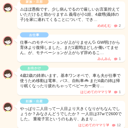
家族・旦那
⚠️ほぼ愚痴です。少し病んでるので厳しいお言葉控えて
いただけると助かります⚠️ 義母が小1姪、4歳甥(義姉の
子)を家に連れてくることについて、でき…
めめむむ
2
お仕事
仕事へのモチベーションが上がりません💦 GW明けから
育休より復帰しました。まだ1週間ほどしか働いてませ
ん。が、モチベーションが上がらず辞めるこ…
みんみん
1
お出かけ
4歳2歳の姉弟います。基本ワンオペで、車も夫が仕事で
使うため移動は電車、バス、自転車🚲 まだ4歳の姉は帰
り眠くなったり疲れちゃってベビーカー乗り…
はじめてのママリ🔰
1
妊娠・出産
やっぱり二人目って一人目より大きくなりがちなんでし
ょうか？みなさんどうでしたか？ 一人目は37wで2600で
した。 重複子宮というのもあり、あまり…
はじめてのママリ🔰
12