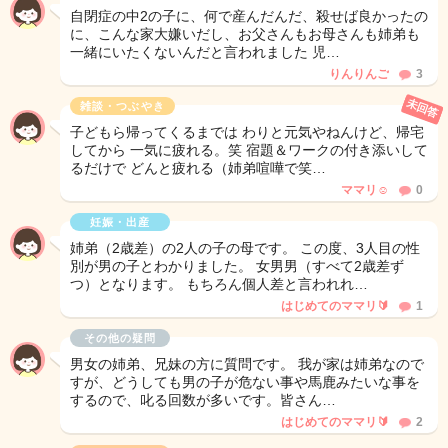
自閉症の中2の子に、何で産んだんだ、殺せば良かったの
に、こんな家大嫌いだし、お父さんもお母さんも姉弟も
一緒にいたくないんだと言われました 児…
りんりんご
3
未回答
雑談・つぶやき
子どもら帰ってくるまでは わりと元気やねんけど、帰宅
してから 一気に疲れる。笑 宿題＆ワークの付き添いして
るだけで どんと疲れる（姉弟喧嘩で笑…
ママリ☺︎
0
妊娠・出産
姉弟（2歳差）の2人の子の母です。 この度、3人目の性
別が男の子とわかりました。 女男男（すべて2歳差ず
つ）となります。 もちろん個人差と言われれ…
はじめてのママリ🔰
1
その他の疑問
男女の姉弟、兄妹の方に質問です。 我が家は姉弟なので
すが、どうしても男の子が危ない事や馬鹿みたいな事を
するので、叱る回数が多いです。皆さん…
はじめてのママリ🔰
2