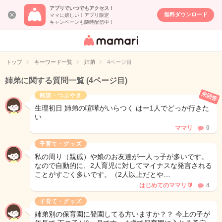
アプリでいつでもアクセス！
無料ダウンロード
ママに嬉しい！アプリ限定
キャンペーンも随時配信中！
女性専用匿名QA
アプリ・情報サ
トップ
キーワード一覧
姉弟
4ページ目
イト
姉弟に関する質問一覧
(4ページ目)
未回答
雑談・つぶやき
生理初日 姉弟の喧嘩がいらつく はー1人でどっか行きた
い
ママリ
0
子育て・グッズ
私の周り（親戚）や娘のお友達が一人っ子が多いです。
なので自動的に、2人育児に対してマイナスな発言される
ことがすごく多いです。（2人以上だとや…
はじめてのママリ🔰
4
子育て・グッズ
姉弟別の保育園に登園してる方いますか？？ 今上の子が