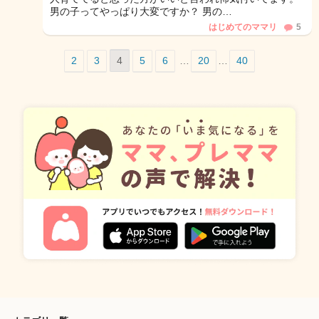
男の子ってやっぱり大変ですか？ 男の…
はじめてのママリ
5
2
3
4
5
6
…
20
…
40