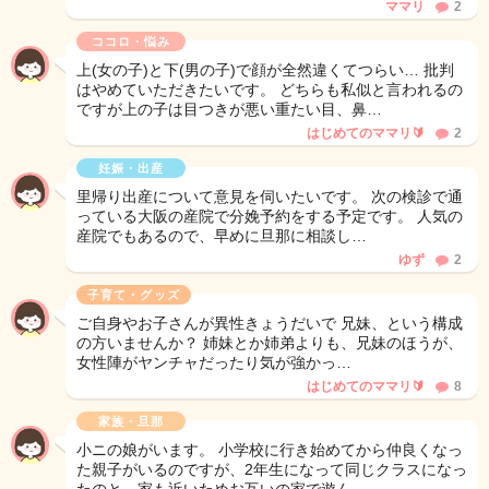
ママリ
2
ココロ・悩み
上(女の子)と下(男の子)で顔が全然違くてつらい… 批判
はやめていただきたいです。 どちらも私似と言われるの
ですが上の子は目つきが悪い重たい目、鼻…
はじめてのママリ🔰
2
妊娠・出産
里帰り出産について意見を伺いたいです。 次の検診で通
っている大阪の産院で分娩予約をする予定です。 人気の
産院でもあるので、早めに旦那に相談し…
ゆず
2
子育て・グッズ
ご自身やお子さんが異性きょうだいで 兄妹、という構成
の方いませんか？ 姉妹とか姉弟よりも、兄妹のほうが、
女性陣がヤンチャだったり気が強かっ…
はじめてのママリ🔰
8
家族・旦那
小ニの娘がいます。 小学校に行き始めてから仲良くなっ
た親子がいるのですが、2年生になって同じクラスになっ