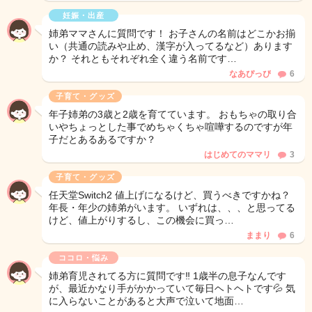
妊娠・出産
姉弟ママさんに質問です！ お子さんの名前はどこかお揃
い（共通の読みや止め、漢字が入ってるなど）あります
か？ それともそれぞれ全く違う名前です…
なあぴっぴ
6
子育て・グッズ
年子姉弟の3歳と2歳を育てています。 おもちゃの取り合
いやちょっとした事でめちゃくちゃ喧嘩するのですが年
子だとあるあるですか？
はじめてのママリ
3
子育て・グッズ
任天堂Switch2 値上げになるけど、買うべきですかね？
年長・年少の姉弟がいます。 いずれは、、、と思ってる
けど、値上がりするし、この機会に買っ…
ままり
6
ココロ・悩み
姉弟育児されてる方に質問です‼︎ 1歳半の息子なんです
が、最近かなり手がかかっていて毎日ヘトヘトです💦 気
に入らないことがあると大声で泣いて地面…