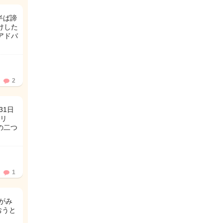
半ば諦
けした
アドバ
2
31日
ドリ
の二つ
1
年がみ
おうと