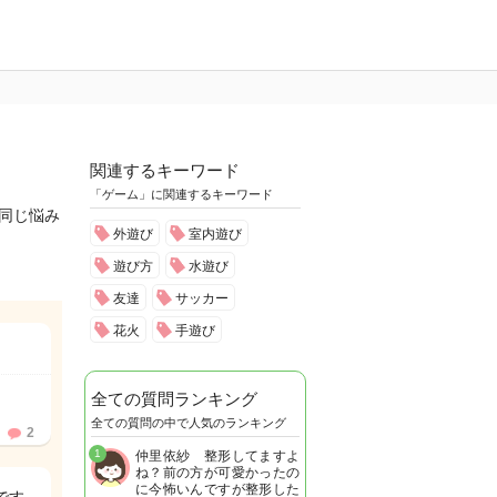
関連するキーワード
「ゲーム」に関連するキーワード
と同じ悩み
外遊び
室内遊び
遊び方
水遊び
友達
サッカー
花火
手遊び
全ての質問ランキング
全ての質問の中で人気のランキング
2
1
仲里依紗 整形してますよ
ね？前の方が可愛かったの
に今怖いんですが整形した