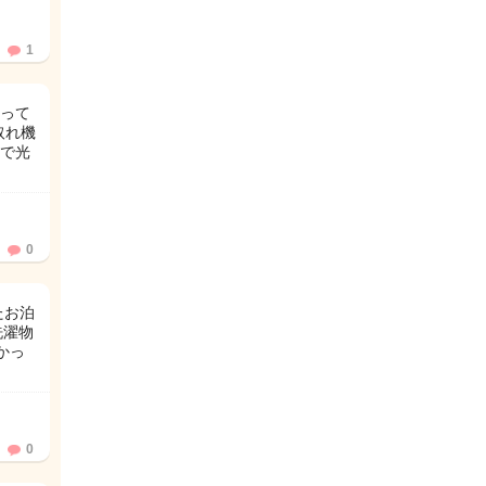
1
って
取れ機
で光
0
たお泊
洗濯物
かっ
0