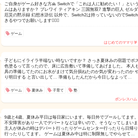
ご自身がゲーム好きな方🙏 Switchで「これは人に勧めたい！」とい
ムはありますか？ ブレワイ ティアキン 三国無双7 進撃の巨人 ゼル
厄災の黙示録 幻想水滸伝 以外で、Switch2は持っていないのでSwitc
きるやつでお願いします🙇🏻‍♀️
ゲーム
はじめてのママリ🔰
子どもにイライラ半端ない時ないですか？ さっき夏休みの宿題でポ
色塗るって言ったので、床に広告敷いて準備してあげました。 本人
具の準備してたのにお水がまけて気分損ねたのか気が変わったのか 
り明日する と言い出して… 準備もしたんだから今日しなよって…
ゲーム
夏休み
子育て
塾
ボンレスハム
9歳と4歳、夏休み平日は毎日家にいます。毎日外でプールしてます
不安障害があり一人でデパートなどは辛いので、そうなってしまいま
主人が休みの時はデパート行ったりゲームセンター行ったりら日帰り
行ったりしてます。 ゲームは夏休み中は特に制限無しでやらせて…