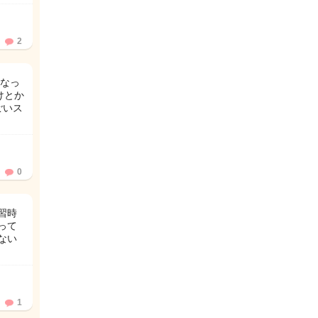
2
くなっ
けとか
ごいス
0
習時
って
ない
1