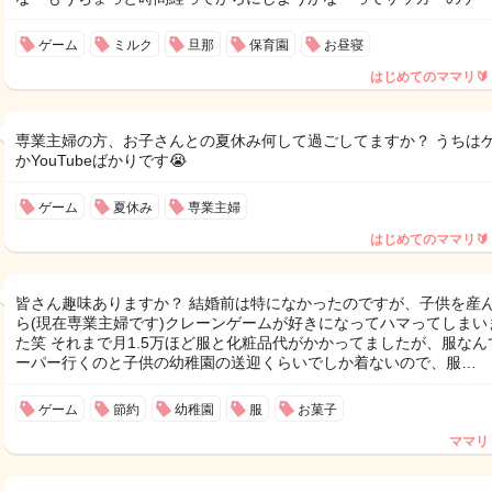
ゲーム
ミルク
旦那
保育園
お昼寝
はじめてのママリ🔰
専業主婦の方、お子さんとの夏休み何して過ごしてますか？ うちは
かYouTubeばかりです😭
ゲーム
夏休み
専業主婦
はじめてのママリ🔰
皆さん趣味ありますか？ 結婚前は特になかったのですが、子供を産
ら(現在専業主婦です)クレーンゲームが好きになってハマってしまい
た笑 それまで月1.5万ほど服と化粧品代がかかってましたが、服なん
ーパー行くのと子供の幼稚園の送迎くらいでしか着ないので、服…
ゲーム
節約
幼稚園
服
お菓子
ママリ