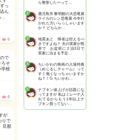
です
ら整形したーって…
ずっ
込ん
2
鹿児島市 黎明館の大恐竜展
る…
ライカのシン恐竜展 今年行
かれた方いらっしゃいます
か？ どちらか…
3
地震あと 帰省は控えるべ
0
きですよね？ 夫の実家が熊
本で お盆前に２泊3日で
実家に泊まる予定…
ので
そろそ
4
ちいかわの映画の入場特典
小学校
（めじるしチャーム）って
すぐ無くなっちゃいますか
ね？！💦 ちいかわ…
5
ナプキン値上げが話題にな
ってますが 私はミレーナ入
0
れてるからもう1年以上ナ
プキン買ってない…
すが
わりで
 旦那