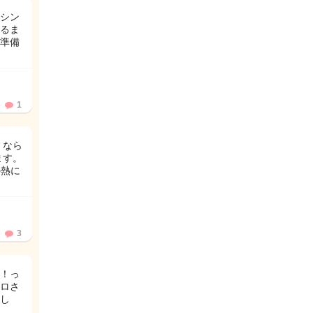
シン
るま
準備
1
くなら
ます。
の熱に
3
！っ
ロさ
し
…