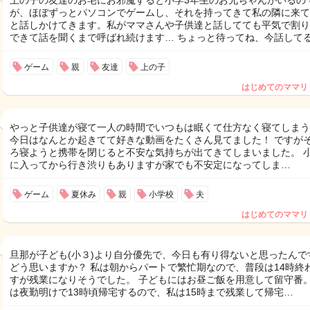
上の子の友達のお宅にお邪魔すると小学3年生のお兄ちゃんがいるの
が、ほぼずっとパソコンでゲームし、それを持ってきて私の隣に来て
と話しかけてきます。私がママさんや子供達と話してても平気で割り
できて話を聞くまで呼ばれ続けます… ちょっと待ってね、今話して
ゲーム
親
友達
上の子
はじめてのママリ
やっと子供達が寝て一人の時間でいつもは眠くて仕方なく寝てしまう
今日はなんとか起きてて好きな動画をたくさん見てました！ ですが
ろ寝ようと携帯を閉じると不安な気持ちが出てきてしまいました。 
に入ってから行き渋りもありますが家でも不安定になってしま…
ゲーム
夏休み
親
小学校
夫
はじめてのママリ
旦那が子ども(小３)より自分優先で、今日も有り得ないと思ったんで
どう思いますか？ 私は朝からパートで繁忙期なので、普段は14時終
すが残業になりそうでした。 子どもにはお昼ご飯を用意して留守番。
は夜勤明けで13時頃帰宅するので、私は15時まで残業して帰宅…