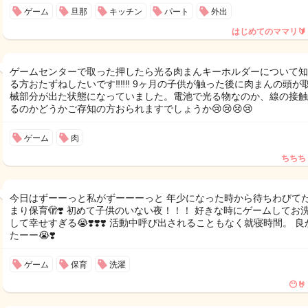
ゲーム
旦那
キッチン
パート
外出
はじめてのママリ🔰
ゲームセンターで取った押したら光る肉まんキーホルダーについて知
る方おたずねしたいです‼️‼️‼️ 9ヶ月の子供が触った後に肉まんの頭が
械部分が出た状態になっていました。電池で光る物なのか、線の接触
るのかどうかご存知の方おられますでしょうか😢😢😢😢
ゲーム
肉
ちちち
今日はずーーっと私がずーーーっと 年少になった時から待ちわびて
まり保育🫣❣️ 初めて子供のいない夜！！！ 好きな時にゲームしてお
して幸せすぎる😭❣️❣️❣️ 活動中呼び出されることもなく就寝時間。 良
たーー😭❣️
ゲーム
保育
洗濯
😶🤘