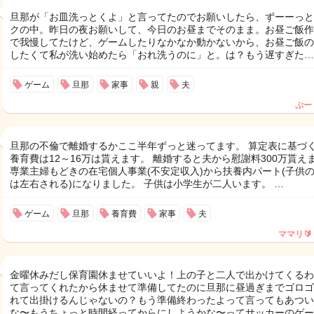
旦那が「お皿洗っとくよ」と言ってたのでお願いしたら、ずーーっと
クの中。昨日の夜お願いして、今日のお昼までそのまま。お昼ご飯作
で我慢してたけど、ゲームしたりなかなか動かないから、お昼ご飯の
したくて私が洗い始めたら「おれ洗うのに」と。は？もう遅すぎた…
ゲーム
旦那
家事
親
夫
ぷー
旦那の不倫で離婚するかここ半年ずっと迷ってます。 算定表に基づ
養育費は12～16万は貰えます。 離婚すると夫から慰謝料300万貰え
専業主婦もどきの在宅個人事業(不安定収入)から扶養内パート(子供
は左右される)になりました。 子供は小学生が二人います。 …
ゲーム
旦那
養育費
家事
夫
ママリ🔰
金曜休みだし保育園休ませていいよ！上の子と二人で出かけてくるわ
て言ってくれたから休ませて準備してたのに旦那に昼過ぎまでゴロゴ
れて出掛けるんじゃないの？もう準備終わったよって言ってもあつい
な〜もうちょっと時間経ってからにしようかな〜ってサッカーのゲー