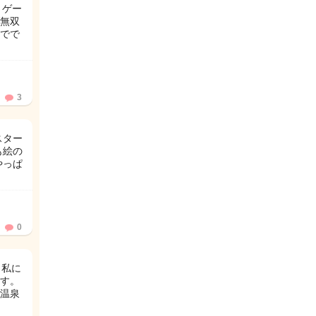
うゲー
ダ無双
hでで
3
スター
も絵の
やっぱ
0
。私に
す。
温泉