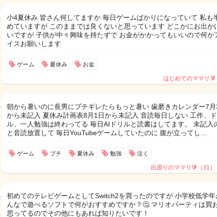
小4夏休み 皆さん何してますか 毎日ゲームばかりになっていて 私も
めていますが このままでは良くないと思っています どこかにお出か
いですが 子供が中々興味を持たずで お金がかかってもいいので何か
イスお願いします
ゲーム
夏休み
お金
はじめてのママリ🔰
朝から暑いのに長男にブチギレたらもっと暑い 歯磨きカレンダー7月
から未記入 夏休み計画表8月1日から未記入 音読毎日しない 工作、
ル、一人勉強は終わってる 毎日AIドリルと読書はしてます。 未記入
と音読放置して 毎日YouTubeゲームしていたのに 腹が立ってし…
ゲーム
ブチ
夏休み
勉強
泣く
出戻りのママリ🔰（31）
初めてのテレビゲームとしてSwitch2を買ったのですが 小学校低学
んなで遊べるソフトで何がおすすめですか？🤔 マリオパーティは買
思ってるのでその他にもあれば知りたいです！