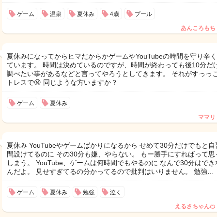
ゲーム
温泉
夏休み
4歳
プール
あんころもち
夏休みになってからヒマだからかゲームやYouTubeの時間を守り辛
ています。 時間は決めているのですが、時間が終わっても後10分だ
調べたい事があるなどと言ってやろうとしてきます。 それがすっっ
トレスで😫 同じような方いますか？
ゲーム
夏休み
ママリ
夏休み YouTubeやゲームばかりになるから せめて30分だけでもと自
間設けてるのに その30分も嫌、やらない。 もー勝手にすればって思
しまう。 YouTube、ゲームは何時間でもやるのに なんで30分はでき
んだよ。 見せすぎてるの分かってるので批判はいりません。 勉強…
ゲーム
夏休み
勉強
泣く
えるさちゃん🍊