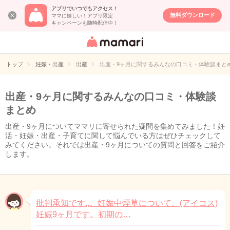
アプリでいつでもアクセス！
無料ダウンロード
ママに嬉しい！アプリ限定
キャンペーンも随時配信中！
女性専用匿名QA
アプリ・情報サ
トップ
妊娠・出産
出産
出産・9ヶ月に関するみんなの口コミ・体験談まと
イト
出産・9ヶ月に関するみんなの口コミ・体験談
まとめ
出産・9ヶ月についてママリに寄せられた疑問を集めてみました！妊
活・妊娠・出産・子育てに関して悩んでいる方はぜひチェックして
みてください。それでは出産・9ヶ月についての質問と回答をご紹介
します。
批判承知です.,。妊娠中煙草について。(アイコス)
妊娠9ヶ月です。初期の…