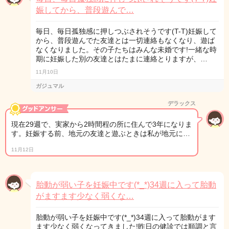
娠してから、普段遊んで…
毎日、毎日孤独感に押しつぶされそうです(T-T)妊娠して
から、普段遊んでた友達とは一切連絡もなくなり、遊ば
なくなりました。その子たちはみんな未婚です!一緒な時
期に妊娠した別の友達とはたまに連絡とりますが、…
11月10日
ガジュマル
デラックス
現在29週で、実家から2時間程の所に住んで3年になりま
す。妊娠する前、地元の友達と遊ぶときは私が地元に…
11月12日
胎動が弱い子を妊娠中です(*_*)34週に入って胎動
がますます少なく弱くな…
胎動が弱い子を妊娠中です(*_*)34週に入って胎動がます
ます少なく弱くなってきました!昨日の健診では順調と言