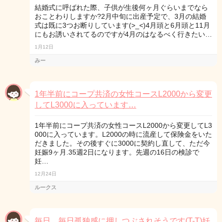
結婚式に呼ばれた際、子供が生後何ヶ月ぐらいまでなら
おことわりしますか?2月中旬に出産予定で、3月の結婚
式は既に3つお断りしています(>_<)4月頭と6月頭と11月
にもお誘いされてるのですが4月のはなるべく行きたい…
1月12日
みー
1年半前にコープ共済の女性コースL2000から変更
してL3000に入っています…
1年半前にコープ共済の女性コースL2000から変更してL3
000に入っています。L2000の時に流産して保険金をいた
だきました。その後すぐに3000に契約し直して、ただ今
妊娠9ヶ月.35週2日になります。先週の16日の検診で
妊…
12月24日
ルークス
毎日、毎日孤独感に押しつぶされそうです(T-T)妊