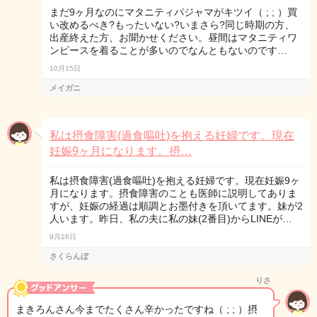
まだ9ヶ月なのにマタニティパジャマがキツイ（ ; ; ）買
い改めるべき?もったいない?いまさら?同じ時期の方、
出産終えた方、お聞かせください。昼間はマタニティワ
ンピースを着ることが多いのでなんともないのです…
10月15日
メイガニ
私は摂食障害(過食嘔吐)を抱える妊婦です。現在
妊娠9ヶ月になります。摂…
私は摂食障害(過食嘔吐)を抱える妊婦です。現在妊娠9ヶ
月になります。摂食障害のことも医師に説明してありま
すが、妊娠の経過は順調とお墨付きを頂いてます。妹が2
人います。昨日、私の夫に私の妹(2番目)からLINEが…
9月26日
さくらんぼ
りさ
まきろんさん今までたくさん辛かったですね（ ; ; ）摂