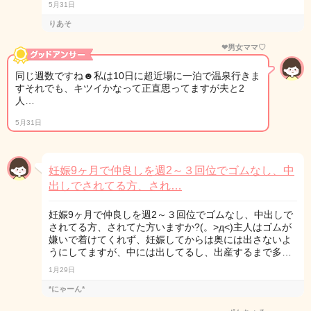
5月31日
りあそ
❤︎男女ママ♡
同じ週数ですね☻私は10日に超近場に一泊で温泉行きま
すそれでも、キツイかなって正直思ってますが夫と2
人…
5月31日
妊娠9ヶ月で仲良しを週2～３回位でゴムなし、中
出しでされてる方、され…
妊娠9ヶ月で仲良しを週2～３回位でゴムなし、中出しで
されてる方、されてた方いますか?(。>д<)主人はゴムが
嫌いで着けてくれず、妊娠してからは奥には出さないよ
うにしてますが、中には出してるし、出産するまで多…
1月29日
*にゃーん*