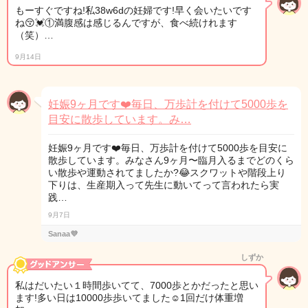
もーすぐですね!私38w6dの妊婦です!早く会いたいです
ね😚💓①満腹感は感じるんですが、食べ続けれます
（笑）…
9月14日
妊娠9ヶ月です❤️毎日、万歩計を付けて5000歩を
目安に散歩しています。み…
妊娠9ヶ月です❤️毎日、万歩計を付けて5000歩を目安に
散歩しています。みなさん9ヶ月〜臨月入るまでどのくら
い散歩や運動されてましたか?😂スクワットや階段上り
下りは、生産期入って先生に動いてって言われたら実
践…
9月7日
Sanaa💜
しずか
私はだいたい１時間歩いてて、7000歩とかだったと思い
ます!多い日は10000歩歩いてました☺️1回だけ体重増