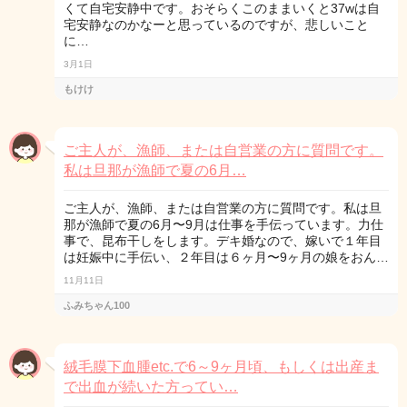
くて自宅安静中です。おそらくこのままいくと37wは自
宅安静なのかなーと思っているのですが、悲しいこと
に…
3月1日
もけけ
ご主人が、漁師、または自営業の方に質問です。
私は旦那が漁師で夏の6月…
ご主人が、漁師、または自営業の方に質問です。私は旦
那が漁師で夏の6月〜9月は仕事を手伝っています。力仕
事で、昆布干しをします。デキ婚なので、嫁いで１年目
は妊娠中に手伝い、２年目は６ヶ月〜9ヶ月の娘をおん…
11月11日
ふみちゃん100
絨毛膜下血腫etc.で6～9ヶ月頃、もしくは出産ま
で出血が続いた方ってい…