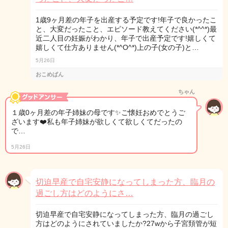
1歳9ヶ月差の年子を出産する予定です!年子で良かったこ
と、大変だったこと、エピソード教えてください(*^^*)最
近二人目の妊娠がわかり、年子で出産予定です!嬉しくて
嬉しくて仕方ありません(*^O^*)上の子(女の子)と…
5月26日
おこめぱん
ちゃん
１歳0ヶ月差の年子姉妹の母です✨ご懐妊おめでとうご
ざいます❤️私も年子姉妹が欲しくて欲しくてだったの
で…
5月26日
切迫早産で自宅安静になってしまった方、臨月の
過ごし方はどのようにさ…
切迫早産で自宅安静になってしまった方、臨月の過ごし
方はどのようにされていましたか?27wから子宮頚管が短