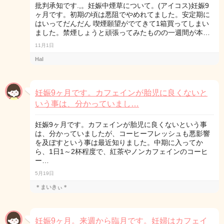
批判承知です.,。妊娠中煙草について。(アイコス)妊娠9
ヶ月です。初期の頃は悪阻でやめれてました。安定期に
はいってだんだん 喫煙願望がでてきて1箱買ってしまい
ました。禁煙しょうと頑張ってみたものの一週間が本…
11月1日
Hal
妊娠9ヶ月です。カフェインが胎児に良くないと
いう事は、分かっていまし…
妊娠9ヶ月です。カフェインが胎児に良くないという事
は、分かっていましたが、コーヒーフレッシュも悪影響
を及ぼすという事は最近知りました。中期に入ってか
ら、1日1～2杯程度で、紅茶やノンカフェインのコーヒ
ー…
5月19日
＊まいきぃ＊
妊娠9ヶ月。来週から臨月です。妊婦はカフェイ