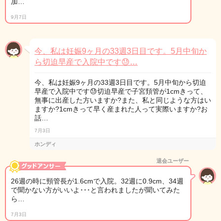
加…
9月7日
今、私は妊娠9ヶ月の33週3日目です。5月中旬か
ら切迫早産で入院中です😓…
今、私は妊娠9ヶ月の33週3日目です。5月中旬から切迫
早産で入院中です😓切迫早産で子宮頚管が1cmきって、
無事に出産した方いますか?また、私と同じような方はい
ますか?1cmきって早く産まれた人って実際いますか?お
話…
7月3日
ホンディ
退会ユーザー
26週の時に頸管長が1.6cmで入院。32週に0.9cm、34週
で聞かない方がいいよ･･･と言われましたが聞いてみた
ら…
7月3日