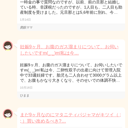
一時金の事で質問なのですが、以前、前の旦那と結婚し
ている時、非課税だったのですが、1人目も、二人目も助
産制度を受けました。元旦那とは5,6年前に別れ、今…
1月14日
虎鉄ママ
妊娠9ヶ月、お腹のガス溜まりについて、お伺い
したいですm(_ _)m!私は今…
妊娠9ヶ月、お腹のガス溜まりについて、お伺いしたいで
すm(_ _)m!私は今、二卵性双子の出産に向けて管理入院
中で33週妊婦です。胎児も二人合わせて3000グラム以上
で、お腹もかなり大きくなり、そのせいでの体調不快…
10月16日
ひまま
まだ9ヶ月なのにマタニティパジャマがキツイ（ ;
; ）買い改めるべき?…