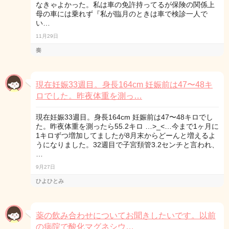
なきゃよかった。私は車の免許持ってるが保険の関係上
母の車には乗れず『私が臨月のときは車で検診一人で
い…
11月29日
奏
現在妊娠33週目。身長164cm 妊娠前は47〜48キ
ロでした。昨夜体重を測っ…
現在妊娠33週目。身長164cm 妊娠前は47〜48キロでし
た。昨夜体重を測ったら55.2キロ …>_<…今まで1ヶ月に
1キロずつ増加してましたが8月末からどーんと増えるよ
うになりました。32週目で子宮頚管3.2センチと言われ、
…
9月27日
ひよひとみ
薬の飲み合わせについてお聞きしたいです。以前
の病院で酸化マグネシウ…