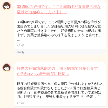
33週6dの妊婦です。ここ2週間ほど直腸炎の様な
症状が出始めてしまいまし…
33週6dの妊婦です。ここ2週間ほど直腸炎の様な症状が
出始めてしまいました😢妊娠初期の頃同じ様な症状が出
たため病院に行きましたが、妊娠初期のため内視鏡も出
来ず、お薬は整腸剤のみで様子を見ましょう!と言われ、
…
8月7日
shelly
軽度の妊娠糖尿病の方、個人病院で分娩します
か?それとも総合病院に転院…
軽度の妊娠糖尿病の方、個人病院で分娩しますか?それと
も総合病院に転院になりましたか?26週で妊娠糖尿病と
診断され、食事療法のみで血糖値を管理していて通院は
月に1回程度です。里帰り出産をする予定で、予定して…
6月9日