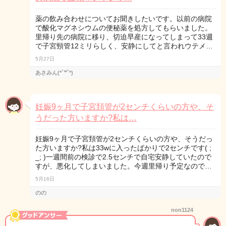
薬の飲み合わせについてお聞きしたいです。以前の病院
で酸化マグネシウムの便秘薬を処方してもらいました。
里帰り先の病院に移り、切迫早産になってしまって33週
で子宮頸管12ミリらしく、安静にしてと言われウテメ…
5月27日
あさみん(*´꒳`*)
妊娠9ヶ月で子宮頚管が2センチくらいの方や、そ
うだった方いますか?私は…
妊娠9ヶ月で子宮頚管が2センチくらいの方や、そうだっ
た方いますか?私は33wに入ったばかりで2センチです( ;
_; )一週間前の検診で2.5センチで自宅安静していたので
すが、悪化してしまいました。今週里帰り予定なので…
5月16日
のの
non1124