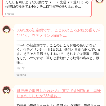
わたしも同じような状態です（ ; ; ）先週（30週1日）の
火曜日の検診で2.4センチ...自宅安静&張り止めを…
5月16日
33w1dの初産婦です。ここのところお腹の張りが
ひどく、ウテメリン5mmを1…
33w1dの初産婦です。ここのところお腹の張りがひど
く、ウテメリン5mmを1日3回、鉄剤と胃薬も飲んでいま
す。そろそろ里帰りをするので、それまでは家事、掃除
をしたいのですが、張りと胎動による肋骨の痛みと、腰
痛…
1月16日
yukona
飛行機で里帰りされた方に質問です!何週頃、里帰
りされましたか?33週あ…
飛行機で里帰りされた方に質問です!何週頃、里帰りされ