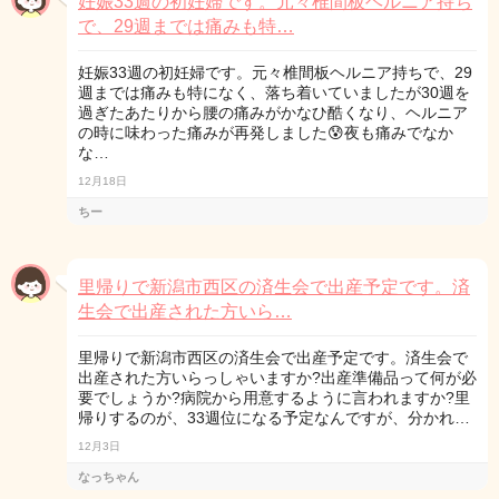
妊娠33週の初妊婦です。元々椎間板ヘルニア持ち
で、29週までは痛みも特…
妊娠33週の初妊婦です。元々椎間板ヘルニア持ちで、29
週までは痛みも特になく、落ち着いていましたが30週を
過ぎたあたりから腰の痛みがかなひ酷くなり、ヘルニア
の時に味わった痛みが再発しました😰夜も痛みでなか
な…
12月18日
ちー
里帰りで新潟市西区の済生会で出産予定です。済
生会で出産された方いら…
里帰りで新潟市西区の済生会で出産予定です。済生会で
出産された方いらっしゃいますか?出産準備品って何が必
要でしょうか?病院から用意するように言われますか?里
帰りするのが、33週位になる予定なんですが、分かれ…
12月3日
なっちゃん