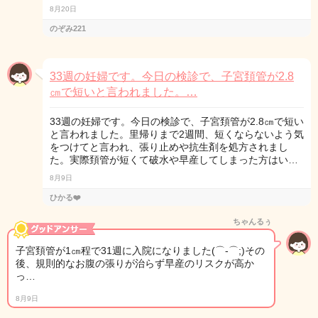
8月20日
のぞみ221
33週の妊婦です。今日の検診で、子宮頚管が2.8
㎝で短いと言われました。…
33週の妊婦です。今日の検診で、子宮頚管が2.8㎝で短い
と言われました。里帰りまで2週間、短くならないよう気
をつけてと言われ、張り止めや抗生剤を処方されまし
た。実際頚管が短くて破水や早産してしまった方はい…
8月9日
ひかる❤️
ちゃんるぅ
子宮頚管が1㎝程で31週に入院になりました(⌒-⌒;)その
後、規則的なお腹の張りが治らず早産のリスクが高か
っ…
8月9日