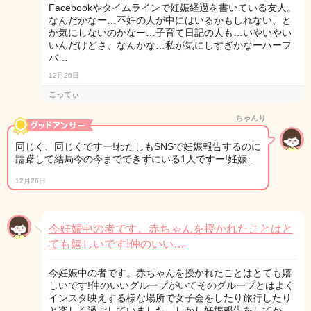
Facebookやタイムラインで妊娠経過を書いている友人。
なんだかなー…不妊の人が中にはいるかもしれない、と
か気にしないのかなー…子育て日記の人も…いやいやい
いんだけどさ、なんかな…私が気にしすぎかなーハーフ
バ…
12月26日
こってぃ
ちゃんり
同じく、同じくですー!わたしもSNSで妊娠報告するのに
躊躇して結局今の今までできずにいる1人ですー!妊娠…
12月26日
今妊娠中の者です。赤ちゃんを授かれたことはと
ても嬉しいです!仲のいい…
今妊娠中の者です。赤ちゃんを授かれたことはとても嬉
しいです!仲のいいグループがいてそのグループとはよく
インスタ映えする様な場所で女子会をしたり旅行したり
と楽しく過ごしていました。しかし妊娠報告をしてか…