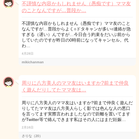
不謹慎な内容かもしれません（愚痴です）ママ友
のことなんですが…普段か…
不謹慎な内容かもしれません（愚痴です）ママ友のこと
なんですが…普段からよく○ドタキャンが多い○連絡が急
すぎる（遅い）んですが…今日合う約束をだいぶ前から
していたのですが昨日の0時前になってキャンセル。代
わ…
4月28日
mikichanman
周りに八方美人のママ友はいますか?前まで仲良
く遊んだりしてたママ友は…
周りに八方美人のママ友はいますか?前まで仲良く遊んだ
りしてたママ友は八方美人らしく影では色んな人の悪口
を言ってます実際言われましたなので距離を置いてます
がTwitter等で絡んできます私はその人にはまだ妊娠…
2月16日
さりな（20）