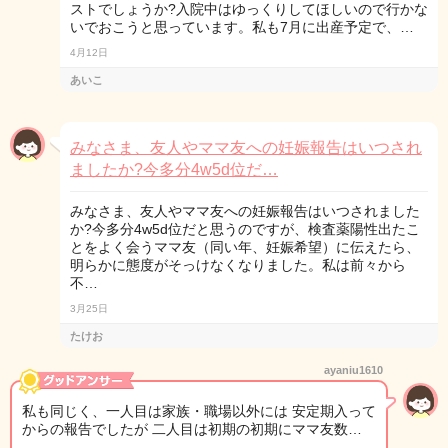
ストでしょうか?入院中はゆっくりしてほしいので行かな
いでおこうと思っています。私も7月に出産予定で、…
4月12日
あいこ
みなさま、友人やママ友への妊娠報告はいつされ
ましたか?今多分4w5d位だ…
みなさま、友人やママ友への妊娠報告はいつされました
か?今多分4w5d位だと思うのですが、検査薬陽性出たこ
とをよく会うママ友（同い年、妊娠希望）に伝えたら、
明らかに態度がそっけなくなりました。私は前々から
不…
3月25日
たけお
ayaniu1610
私も同じく、一人目は家族・職場以外には 安定期入って
からの報告でしたが 二人目は初期の初期にママ友数…