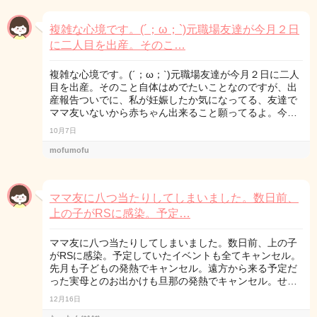
複雑な心境です。(´；ω；`)元職場友達が今月２日
に二人目を出産。そのこ…
複雑な心境です。(´；ω；`)元職場友達が今月２日に二人
目を出産。そのこと自体はめでたいことなのですが、出
産報告ついでに、私が妊娠したか気になってる、友達で
ママ友いないから赤ちゃん出来ること願ってるよ。今…
10月7日
mofumofu
ママ友に八つ当たりしてしまいました。数日前、
上の子がRSに感染。予定…
ママ友に八つ当たりしてしまいました。数日前、上の子
がRSに感染。予定していたイベントも全てキャンセル。
先月も子どもの発熱でキャンセル。遠方から来る予定だ
った実母とのお出かけも旦那の発熱でキャンセル。せ…
12月16日