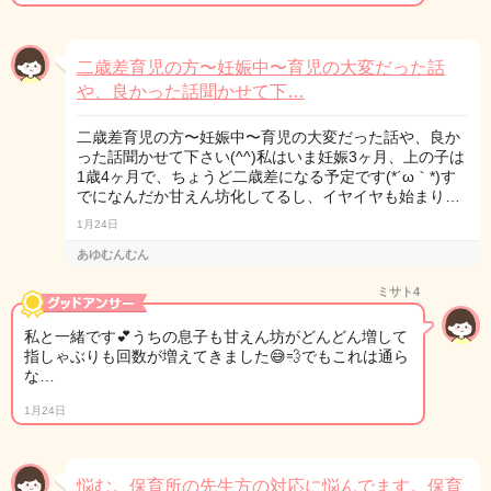
二歳差育児の方〜妊娠中〜育児の大変だった話
や、良かった話聞かせて下…
二歳差育児の方〜妊娠中〜育児の大変だった話や、良か
った話聞かせて下さい(^^)私はいま妊娠3ヶ月、上の子は
1歳4ヶ月で、ちょうど二歳差になる予定です(*´ω｀*)す
でになんだか甘えん坊化してるし、イヤイヤも始まり…
1月24日
あゆむんむん
ミサト4
私と一緒です💕うちの息子も甘えん坊がどんどん増して
指しゃぶりも回数が増えてきました😅💨でもこれは通ら
な…
1月24日
悩む。保育所の先生方の対応に悩んでます。保育