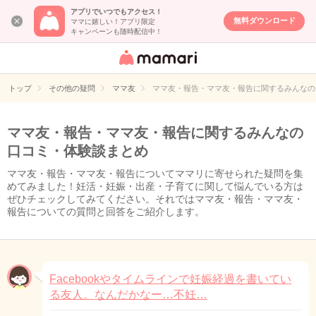
アプリでいつでもアクセス！
無料ダウンロード
ママに嬉しい！アプリ限定
キャンペーンも随時配信中！
女性専用匿名QA
アプリ・情報サ
トップ
その他の疑問
ママ友
ママ友・報告・ママ友・報告に関するみんなの
イト
ママ友・報告・ママ友・報告に関するみんなの
口コミ・体験談まとめ
ママ友・報告・ママ友・報告についてママリに寄せられた疑問を集
めてみました！妊活・妊娠・出産・子育てに関して悩んでいる方は
ぜひチェックしてみてください。それではママ友・報告・ママ友・
報告についての質問と回答をご紹介します。
Facebookやタイムラインで妊娠経過を書いてい
る友人。なんだかなー…不妊…