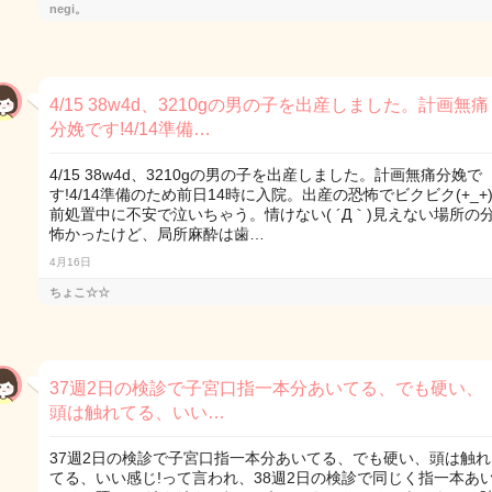
negi。
4/15 38w4d、3210gの男の子を出産しました。計画無痛
分娩です!4/14準備…
4/15 38w4d、3210gの男の子を出産しました。計画無痛分娩で
す!4/14準備のため前日14時に入院。出産の恐怖でビクビク(+_+
前処置中に不安で泣いちゃう。情けない( ´Д｀)見えない場所の
怖かったけど、局所麻酔は歯…
4月16日
ちょこ☆☆
37週2日の検診で子宮口指一本分あいてる、でも硬い、
頭は触れてる、いい…
37週2日の検診で子宮口指一本分あいてる、でも硬い、頭は触れ
てる、いい感じ!って言われ、38週2日の検診で同じく指一本あ