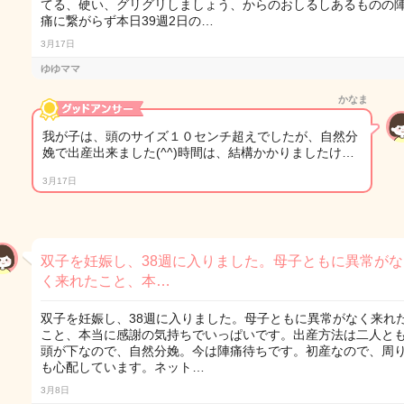
てる、硬い、グリグリしましょう、からのおしるしあるものの
痛に繋がらず本日39週2日の…
3月17日
ゆゆママ
かなま
我が子は、頭のサイズ１０センチ超えでしたが、自然分
娩で出産出来ました(^^)時間は、結構かかりましたけ…
3月17日
双子を妊娠し、38週に入りました。母子ともに異常がな
く来れたこと、本…
双子を妊娠し、38週に入りました。母子ともに異常がなく来れ
こと、本当に感謝の気持ちでいっぱいです。出産方法は二人と
頭が下なので、自然分娩。今は陣痛待ちです。初産なので、周
も心配しています。ネット…
3月8日