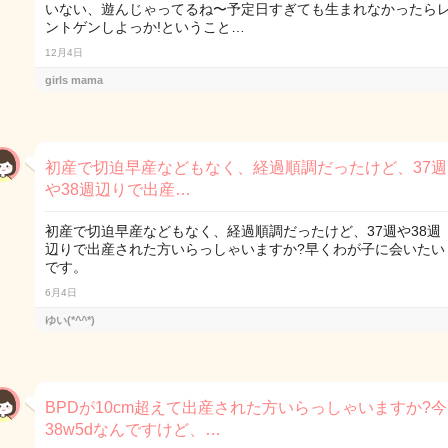
いない、遊んじゃってるね〜予定日すぎても生まれなかったら
ントゲンしよっか!ということ…
12月4日
girls mama
初産で切迫早産などもなく、経過順調だったけど、37週
や38週辺りで出産…
初産で切迫早産などもなく、経過順調だったけど、37週や38週
辺りで出産された方いらっしゃいますか?早くわが子に会いたい
です。
6月4日
ゆい(*^^*)
BPDが10cm超えて出産された方いらっしゃいますか?今
38w5dなんですけど、…