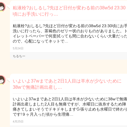
粘液栓?おしるし?先ほど日付が変わる前の38w5d 23:30
頃にお手洗いに行っ…
粘液栓?おしるし?先ほど日付が変わる前の38w5d 23:30頃にお
洗いに行ったら、茶褐色のゼリー状のおりものがありました。
イレットペーパーで何度拭っても間に合わないくらい大量だっ
ので、心配になってネットで…
5月24日
ちるちー
いよいよ37wまであと2日1人目は羊水が少ないために
38wで無痛計画出産し…
いよいよ37wまであと2日1人目は羊水が少ないために38wで無
計画出産しました2人目も無痛ですが、水曜日に抜糸するため陣
痛きてしまいそうでドキドキします💦張り止めも水曜日で終わ
です!９ヶ月入った頃から生理痛…
4月25日