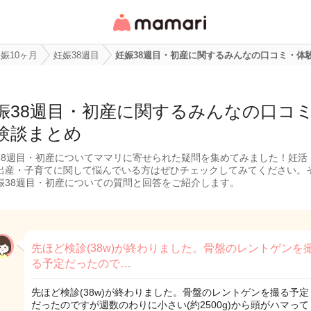
女性専用匿名QAアプ
リ・情報サイト
娠10ヶ月
妊娠38週目
妊娠38週目・初産に関するみんなの口コミ・体
娠38週目・初産に関するみんなの口コ
験談まとめ
38週目・初産についてママリに寄せられた疑問を集めてみました！妊活
出産・子育てに関して悩んでいる方はぜひチェックしてみてください。
娠38週目・初産についての質問と回答をご紹介します。
先ほど検診(38w)が終わりました。骨盤のレントゲンを
る予定だったので…
先ほど検診(38w)が終わりました。骨盤のレントゲンを撮る予定
だったのですが週数のわりに小さい(約2500g)から頭がハマって