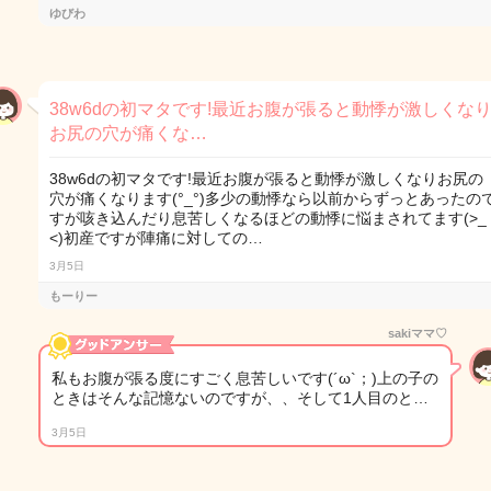
ゆびわ
38w6dの初マタです!最近お腹が張ると動悸が激しくな
お尻の穴が痛くな…
38w6dの初マタです!最近お腹が張ると動悸が激しくなりお尻の
穴が痛くなります(°_°)多少の動悸なら以前からずっとあったの
すが咳き込んだり息苦しくなるほどの動悸に悩まされてます(>_
<)初産ですが陣痛に対しての…
3月5日
もーりー
sakiママ♡
私もお腹が張る度にすごく息苦しいです(´ω`；)上の子の
ときはそんな記憶ないのですが、、そして1人目のと…
3月5日