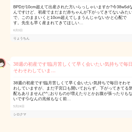
BPDが10cm超えて出産された方いらっしゃいますか?今38w5d
んですけど、初産でまだまだ赤ちゃんが下がってきてないみた
で、このままいくと10cm超えてしまうんじゃないかと心配で
す。先生も早く産まれてきてほしい…
6月3日
りょうちん
38週の初産です!臨月苦しくて早く会いたい気持ちで毎
そわそわしていま…
38週の初産です!臨月苦しくて早く会いたい気持ちで毎日そわそ
わしていますが、まだ子宮口も開いておらず、下がってきてる
配もありません(^^;;おりものが増えたりとかお腹が張ったりも
いです💦なんの兆候もなく前…
5月24日
シロクマ