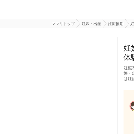
ママリトップ
妊娠・出産
妊娠後期
妊
妊
体
妊娠
娠・
は妊