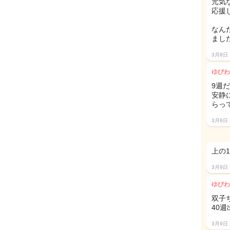
元気
応援
なん
ました
3月8日
ゆびわ
9週
安静
らって
3月8日
上の
3月9日
ゆびわ
双子
40
3月9日