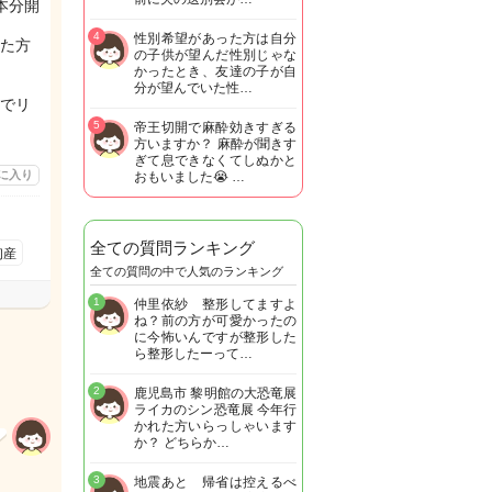
本分開
4
性別希望があった方は自分
た方
の子供が望んだ性別じゃな
かったとき、友達の子が自
分が望んでいた性…
でリ
5
帝王切開で麻酔効きすぎる
方いますか？ 麻酔が聞きす
ぎて息できなくてしぬかと
に入り
おもいました😭 …
全ての質問ランキング
初産
全ての質問の中で人気のランキング
1
仲里依紗 整形してますよ
ね？前の方が可愛かったの
に今怖いんですが整形した
ら整形したーって…
2
鹿児島市 黎明館の大恐竜展
ライカのシン恐竜展 今年行
かれた方いらっしゃいます
か？ どちらか…
3
地震あと 帰省は控えるべ