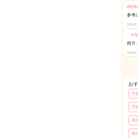
ゆびわ
参考
3月9日
☆な
両方
3月9日
お
予
予
双
双