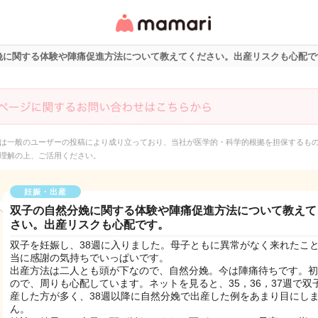
女性専用匿名QAアプ
リ・情報サイト
娩に関する体験や陣痛促進方法について教えてください。出産リスクも心配で
は一般のユーザーの投稿により成り立っており、当社が医学的・科学的根拠を担保するも
理解の上、ご活用ください。
妊娠・出産
双子の自然分娩に関する体験や陣痛促進方法について教えて
さい。出産リスクも心配です。
双子を妊娠し、38週に入りました。母子ともに異常がなく来れたこ
当に感謝の気持ちでいっぱいです。
出産方法は二人とも頭が下なので、自然分娩。今は陣痛待ちです。初
ので、周りも心配しています。ネットを見ると、35，36，37週で双
産した方が多く、38週以降に自然分娩で出産した例をあまり目にし
ん。