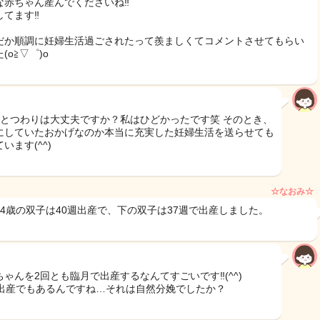
な赤ちゃん産んでくださいね‼
してます‼
だか順調に妊婦生活過ごされたって羨ましくてコメントさせてもらい
(o≧▽゜)o
だとつわりは大丈夫ですか？私はひどかったです笑 そのとき、
にしていたおかげなのか本当に充実した妊婦生活を送らせても
います(^^)
☆なおみ☆
14歳の双子は40週出産で、下の双子は37週で出産しました。
ちゃんを2回とも臨月で出産するなんてすごいです‼︎(^^)
週出産でもあるんですね…それは自然分娩でしたか？