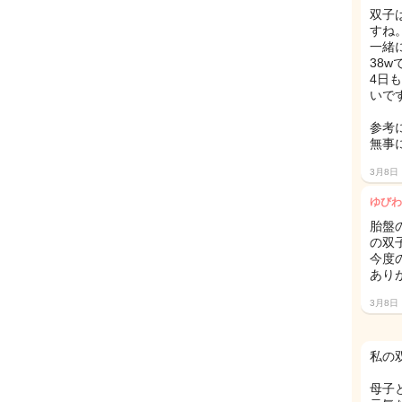
双子
すね
一緒
38
4日
いで
参考
無事
3月8日
ゆびわ
胎盤
の双
今度
あり
3月8日
私の
母子