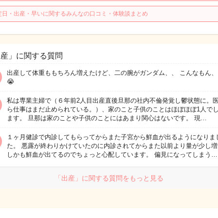
定日・出産・早いに関するみんなの口コミ・体験談まとめ
出産」に関する質問
出産して体重ももちろん増えたけど、二の腕がガンダム、、 こんなもん、
😭
私は専業主婦で（６年前2人目出産直後旦那の社内不倫発覚し鬱状態に。
ら仕事はまだ止められている。）、家のこと子供のことはほぼほぼ1人で
ます。 旦那は家のことや子供のことにはあまり関心はないです。 現…
１ヶ月健診で内診してもらってからまた子宮から鮮血が出るようになりま
た。 悪露が終わりかけていたのに内診されてからまた以前より量が少し増
しかも鮮血が出てるのでちょっと心配しています。 偏見になってしまう…
「出産」に関する質問をもっと見る