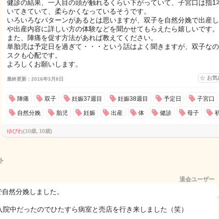
健診の結果、一人目の頭が触れるくらい下がっていて、子宮口は指1
いてきていて、柔らかくなっているそうです。
いろいろなパターンがあるとは思いますが、双子を自然分娩で出産し
や出産内容に詳しい方の体験などを聞かせてもらえたら嬉しいです。
また、陣痛を促す方法があれば教えてください。
単胎児は予定日を過ぎて・・・という話はよく聞きますが、双子なの
スクも心配です。
よろしくお願いします。
お気
最終更新：2016年3月8日
陣痛
双子
妊娠37週目
妊娠38週目
予定日
子宮口
自然分娩
胎児
妊娠
出産
体
健診
母子
ゆびわ
(10歳, 10歳)
ト
退会ユーザー
wで自然分娩しました。
入院中だったのでひたすら病室と売店を行き来しました（笑）