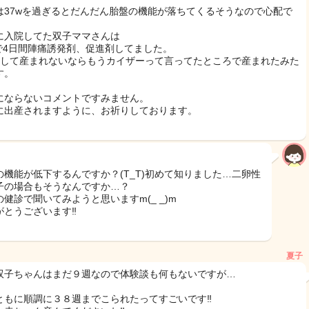
は37wを過ぎるとだんだん胎盤の機能が落ちてくるそうなので心配で
。
に入院してた双子ママさんは
wで4日間陣痛誘発剤、促進剤してました。
もして産まれないならもうカイザーって言ってたところで産まれたみた
す。
にならないコメントですみません。
に出産されますように、お祈りしております。
の機能が低下するんですか？(T_T)初めて知りました…二卵性
子の場合もそうなんですか…？
の健診で聞いてみようと思いますm(_ _)m
がとうございます‼︎
夏子
双子ちゃんはまだ９週なので体験談も何もないですが…
ともに順調に３８週までこられたってすごいです‼