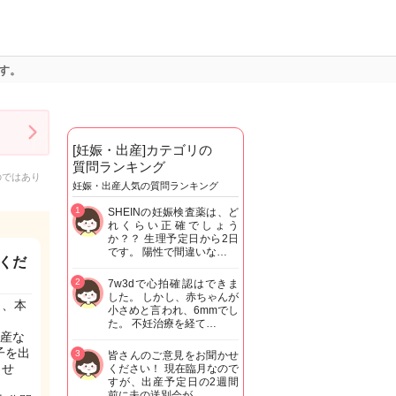
す。
[妊娠・出産]カテゴリの
質問ランキング
のではあり
妊娠・出産人気の質問ランキング
1
SHEINの妊娠検査薬は、ど
れくらい正確でしょう
か？？ 生理予定日から2日
です。 陽性で間違いな…
くだ
2
7w3dで心拍確認はできま
した。 しかし、赤ちゃんが
と、本
小さめと言われ、6mmでし
た。 不妊治療を経て…
産な
子を出
3
皆さんのご意見をお聞かせ
ませ
ください！ 現在臨月なので
すが、出産予定日の2週間
前に夫の送別会が…