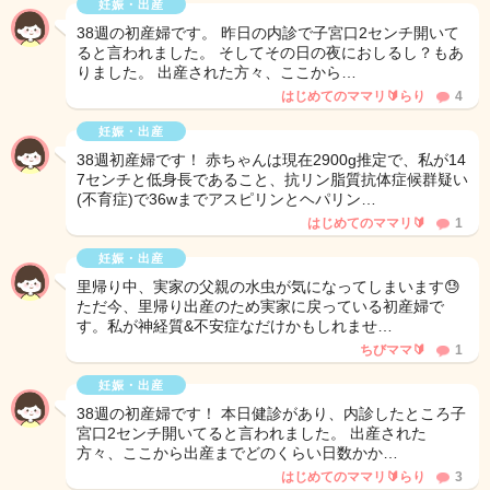
妊娠・出産
38週の初産婦です。 昨日の内診で子宮口2センチ開いて
ると言われました。 そしてその日の夜におしるし？もあ
りました。 出産された方々、ここから…
はじめてのママリ🔰らり
4
妊娠・出産
38週初産婦です！ 赤ちゃんは現在2900g推定で、私が14
7センチと低身長であること、抗リン脂質抗体症候群疑い
(不育症)で36wまでアスピリンとヘパリン…
はじめてのママリ🔰
1
妊娠・出産
里帰り中、実家の父親の水虫が気になってしまいます😓
ただ今、里帰り出産のため実家に戻っている初産婦で
す。私が神経質&不安症なだけかもしれませ…
ちびママ🔰
1
妊娠・出産
38週の初産婦です！ 本日健診があり、内診したところ子
宮口2センチ開いてると言われました。 出産された
方々、ここから出産までどのくらい日数かか…
はじめてのママリ🔰らり
3