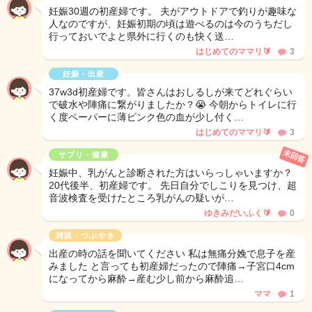
妊娠30週の初産婦です。 夫がアウトドアで釣りが趣味な
人なのですが、妊娠初期の頃は遊べるのは今のうちだし
行っておいでよと県外に行くのも快く送…
はじめてのママリ🔰
3
妊娠・出産
37w3d初産婦です。皆さんはおしるしが来てどれぐらい
で破水や陣痛に繋がりましたか？😭 今朝からトイレに行
く度ペーパーに薄ピンク色の血が少し付く…
はじめてのママリ🔰
3
未回答
サプリ・健康
妊娠中、乳がんと診断された方はいらっしゃいますか？
20代後半、初産婦です。 先日自分でしこりを見つけ、超
音波検査を受けたところ乳がんの疑いが…
ゆきみだいふく🔰
0
雑談・つぶやき
出産の時の話を聞いてください 私は無痛分娩で息子を産
みました と言っても初産婦だったので陣痛→子宮口4cm
になってから麻酔→産む少し前から麻酔追…
ママ
1