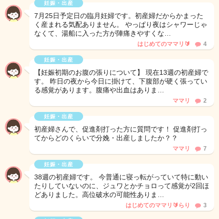
妊娠・出産
7月25日予定日の臨月妊婦です。初産婦だからかまった
く産まれる気配ありません。 やっぱり夜はシャワーじゃ
なくて、湯船に入った方が陣痛きやすくな…
はじめてのママリ🔰
4
妊娠・出産
【妊娠初期のお腹の張りについて】 現在13週の初産婦で
す。 昨日の夜から今日に掛けて、下腹部が硬く張ってい
る感覚があります。腹痛や出血はありま…
ママリ
2
妊娠・出産
初産婦さんで、促進剤打った方に質問です！ 促進剤打っ
てからどのくらいで分娩・出産しましたか？？
ママリ
7
妊娠・出産
38週の初産婦です。 今普通に寝っ転がっていて特に動い
たりしていないのに、ジュワとかチョロって感覚が2回ほ
どありました。高位破水の可能性ありま…
はじめてのママリ🔰らり
3