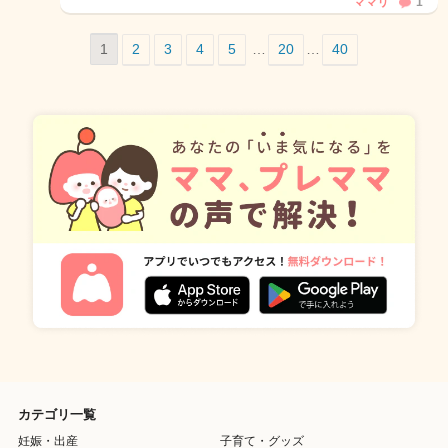
ママリ
1
1
2
3
4
5
…
20
…
40
カテゴリ一覧
妊娠・出産
子育て・グッズ