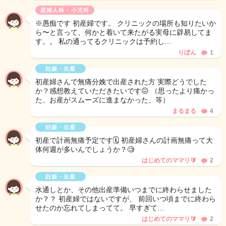
産婦人科・小児科
※愚痴です 初産婦です。 クリニックの場所も知りたいか
ら〜と言って、何かと着いて来たがる実母に辟易してま
す。。 私の通ってるクリニックは予約し…
りぼん
1
妊娠・出産
初産婦さんで無痛分娩で出産された方 実際どうでした
か？感想教えていただきたいです😖 （思ったより痛かっ
た、お産がスムーズに進まなかった、等）
まるまる
4
妊娠・出産
初産で計画無痛予定です🗓️ 初産婦さんの計画無痛って大
体何週が多いんでしょうか？🧐
はじめてのママリ🔰
2
妊娠・出産
水通しとか、その他出産準備いつまでに終わらせました
か？？ 初産婦ではないですが、 前回いつ頃までに終わら
せたのか忘れてしまってて。 早すぎて…
はじめてのママリ🔰
2