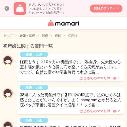
アプリでいつでもアクセス！
無料ダウンロード
ママに嬉しい！アプリ限定
キャンペーンも随時配信中！
女性専用匿名QA
アプリ・情報サ
トップ
妊娠・出産
妊娠
妊婦
初産婦
イト
初産婦に関する質問一覧
妊娠・出産
妊娠もうすぐ10ヶ月の初産婦です。 私自身、先天性の心
室中隔欠損という心臓に穴が空いてる病気があります。
ですが、自然に塞がり学生時代は水泳に厳…
はじめてのママリ🔰
1
妊娠・出産
38週に入った初産婦です🤰🏻 今の時点で手足のむくみは
感じたことがないんですが、よくInstagramとか見ると入
院バッグ準備に着圧タイツ必須！！って書…
はじめてのママリ🔰
2
妊娠・出産