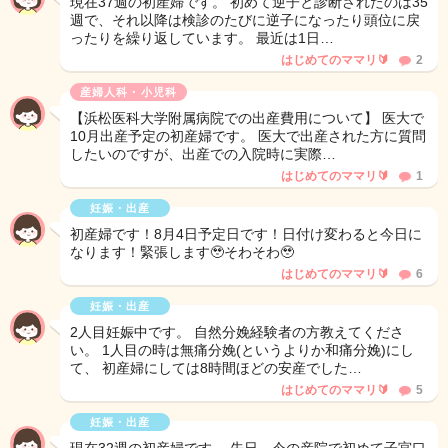
現在37週の初産婦です。 初めて逆子と診断されたのは35
週で、それ以降は検診のたびに逆子になったり頭位に戻
ったりを繰り返しています。 最近は1日…
はじめてのママリ🔰
2
産婦人科・小児科
【浜松医科大学附属病院での出産費用について】 医大で
10月出産予定の初産婦です。 医大で出産された方に質問
したいのですが、出産での入院時に実際…
はじめてのママリ🔰
1
妊娠・出産
初産婦です！8月4日予定日です！日付け変わると今日に
なります！緊張します🥹そわそわ🥹
はじめてのママリ🔰
6
妊娠・出産
2人目妊娠中です。 自然分娩経験者の方教えてくださ
い。 1人目の時は無痛分娩(というよりか和痛分娩)にし
て、 初産婦にしては8時間ほどの安産でした…
はじめてのママリ🔰
5
妊娠・出産