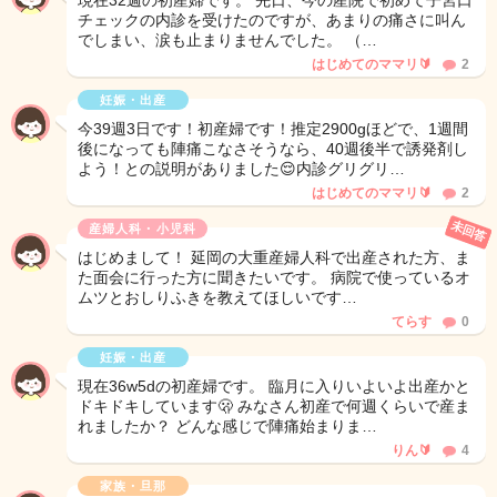
現在32週の初産婦です。 先日、今の産院で初めて子宮口
チェックの内診を受けたのですが、あまりの痛さに叫ん
でしまい、涙も止まりませんでした。 （…
はじめてのママリ🔰
2
妊娠・出産
今39週3日です！初産婦です！推定2900gほどで、1週間
後になっても陣痛こなさそうなら、40週後半で誘発剤し
よう！との説明がありました😌内診グリグリ…
はじめてのママリ🔰
2
未回答
産婦人科・小児科
はじめまして！ 延岡の大重産婦人科で出産された方、ま
た面会に行った方に聞きたいです。 病院で使っているオ
ムツとおしりふきを教えてほしいです…
てらす
0
妊娠・出産
現在36w5dの初産婦です。 臨月に入りいよいよ出産かと
ドキドキしています🫢 みなさん初産で何週くらいで産ま
れましたか？ どんな感じで陣痛始まりま…
りん🔰
4
家族・旦那