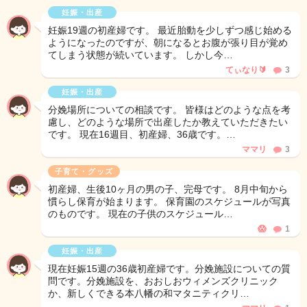
妊娠・出産
妊娠19週の初産婦です。 最近胎動を少しずつ感じ始める
ようになったのですが、朝になるとお腹が張り目が覚め
てしまう状態が続いています。 しかし今…
てぃなり🔰
3
妊娠・出産
分娩場所についての相談です。 皆様はどのような点を考
慮し、どのような場所で出産したか教えていただきたい
です。 現在16週目、初産婦、36歳です。…
ママリ
3
子育て・グッズ
初産婦、生後10ヶ月の男の子、完母です。 8月中旬から
慣らし保育が始まります。 保育園のスケジュールが写真
のものです。 現在の子供のスケジュール…
😱
1
妊娠・出産
現在妊娠15週の36歳初産婦です。分娩施設についての質
問です。分娩施設を、おおしおウィメンズクリニック
か、新しくできる本八幡の和マタニティクリ…