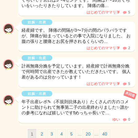
くらいで子宮口は3〜4センチです。 間隔は7〜10分くら
いをいったりきたりしています。 陣痛の痛…
はじめてのママリ🔰
5
妊娠・出産
経産婦です。 陣痛の間隔が3〜7分の間のバラバラです
が、陣痛が始まっているとの事で入院になりました。 お
腹の張りと腰痛とお尻を押されるくらいの…
はじめてのママリ🔰
2
妊娠・出産
計画無痛分娩を予定しています。経産婦で計画無痛分娩
で何時間で出産できたか教えていただきたいです。 個人
差があるのは分かっています！
はじめてのママリ🔰
5
未回答
妊娠・出産
年子出産レポ✎（不規則抗体あり）たくさんの方のコメ
ントに助けられて無事第二子の出産終わりました✨️誰か
の参考になれば嬉しいです❗️めっちゃ長いで…
ゆい
0
1
2
3
4
5
…
20
…
40