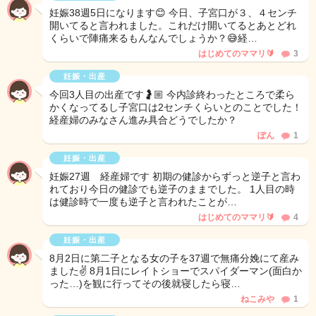
妊娠38週5日になります😊 今日、子宮口が３、４センチ
開いてると言われました。これだけ開いてるとあとどれ
くらいで陣痛来るもんなんでしょうか？😅経…
はじめてのママリ🔰
3
妊娠・出産
今回3人目の出産です🤰🏼 今内診終わったところで柔ら
かくなってるし子宮口は2センチくらいとのことでした！
経産婦のみなさん進み具合どうでしたか？
ぽん
1
妊娠・出産
妊娠27週 経産婦です 初期の健診からずっと逆子と言わ
れており今日の健診でも逆子のままでした。 1人目の時
は健診時で一度も逆子と言われたことが…
はじめてのママリ🔰
4
妊娠・出産
8月2日に第二子となる女の子を37週で無痛分娩にて産み
ました✌️ 8月1日にレイトショーでスパイダーマン(面白か
った…)を観に行ってその後就寝したら寝…
ねこみや
1