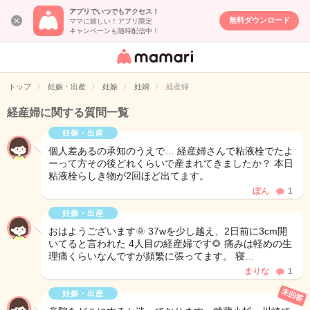
アプリでいつでもアクセス！
無料ダウンロード
ママに嬉しい！アプリ限定
キャンペーンも随時配信中！
女性専用匿名QA
アプリ・情報サ
トップ
妊娠・出産
妊娠
妊婦
経産婦
イト
経産婦に関する質問一覧
妊娠・出産
個人差あるの承知のうえで… 経産婦さんで粘液栓でたよ
ーって方その後どれくらいで産まれてきましたか？ 本日
粘液栓らしき物が2回ほど出てます。
ぽん
1
妊娠・出産
おはようございます🌞 37wを少し越え、2日前に3cm開
いてると言われた 4人目の経産婦です🌻 痛みは軽めの生
理痛くらいなんですが頻繁に張ってます。 寝…
まりな
1
未回答
妊娠・出産