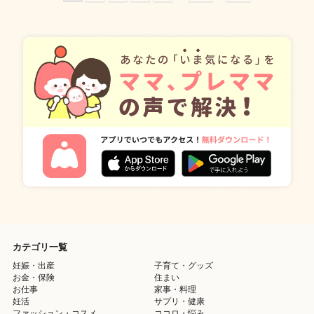
カテゴリ一覧
妊娠・出産
子育て・グッズ
お金・保険
住まい
お仕事
家事・料理
妊活
サプリ・健康
ファッション・コスメ
ココロ・悩み