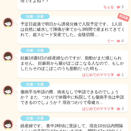
理ですよね？？
ちぇる
5
未回答
妊娠・出産
予定日超過で明日から誘発分娩で入院予定です。 1人目
は自然に破水して陣痛が来てから3時間で産まれてきてく
れて、超スピード安産でした。会陰切開…
うー
0
妊娠・出産
妊娠18週6日の経産婦なのですが、胎動がまだ感じられ
ません。 妊娠前から腸がぽこぽこなる人なので、もしか
したらそのぽこぽこのうち胎動だった時も…
はじめてのママリ🔰
1
妊娠・出産
傷病手当申請の際、病名なしで申請できるのでしょう
か？ また、つわりで休職中に転院しても傷病手当は申請
できるのでしょうか？ 現在つわりで母健カ…
はじめてのママリ🔰
3
妊娠・出産
経産婦です。 夜中2時頃に受診して、現在10分以内間隔