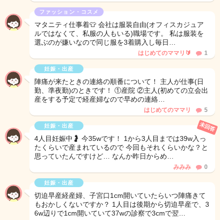
ファッション・コスメ
マタニティ仕事着👕 会社は服装自由(オフィスカジュア
ルではなくて、私服の人もいる)職場です。 私は服装を
選ぶのが嫌いなので同じ服を3着購入し毎日…
はじめてのママリ🔰
1
妊娠・出産
陣痛が来たときの連絡の順番について！ 主人が仕事(日
勤、準夜勤)のときです！ ①産院 ②主人(初めての立会出
産をする予定で経産婦なので早めの連絡…
はじめてのママリ
5
未回答
妊娠・出産
4人目妊娠中🤰 今35wです！ 1から3人目までは39w入っ
たくらいで産まれているので 今回もそれくらいかな？と
思っていたんですけど… なんか昨日からめ…
みみみ
0
妊娠・出産
切迫早産経産婦、子宮口1cm開いていたらいつ陣痛きて
もおかしくないですか？ 1人目は後期から切迫早産で、3
6w辺りで1cm開いていて37wの診察で3cmで翌…