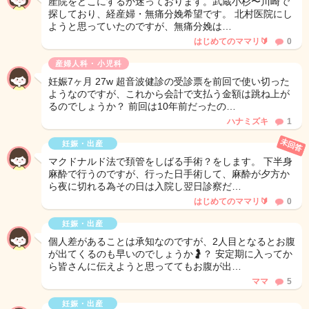
産院をどこにするか迷っております。武蔵小杉〜川崎で
探しており、経産婦・無痛分娩希望です。 北村医院にし
ようと思っていたのですが、無痛分娩は…
はじめてのママリ🔰
0
産婦人科・小児科
妊娠7ヶ月 27w 超音波健診の受診票を前回で使い切った
ようなのですが、これから会計で支払う金額は跳ね上が
るのでしょうか？ 前回は10年前だったの…
ハナミズキ
1
未回答
妊娠・出産
マクドナルド法で頚管をしばる手術？をします。 下半身
麻酔で行うのですが、行った日手術して、麻酔が夕方か
ら夜に切れる為その日は入院し翌日診察だ…
はじめてのママリ🔰
0
妊娠・出産
個人差があることは承知なのですが、2人目となるとお腹
が出てくるのも早いのでしょうか🤰？ 安定期に入ってか
ら皆さんに伝えようと思っててもお腹が出…
ママ
5
妊娠・出産