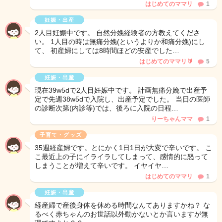
はじめてのママリ
1
妊娠・出産
2人目妊娠中です。 自然分娩経験者の方教えてくださ
い。 1人目の時は無痛分娩(というよりか和痛分娩)にし
て、 初産婦にしては8時間ほどの安産でした…
はじめてのママリ🔰
5
妊娠・出産
現在39w5dで2人目妊娠中です。 計画無痛分娩で出産予
定で先週38w5dで入院し、出産予定でした。 当日の医師
の診断次第(内診等)では、後ろに入院の日程…
りーちゃんママ
1
子育て・グッズ
35週経産婦です。とにかく1日1日が大変で辛いです。 こ
こ最近上の子にイライラしてしまって、感情的に怒って
しまうことが増えて辛いです。 イヤイヤ…
はじめてのママリ
1
妊娠・出産
経産婦で産後身体を休める時間なんてありますかね？ な
るべく赤ちゃんのお世話以外動かないとか言いますが無