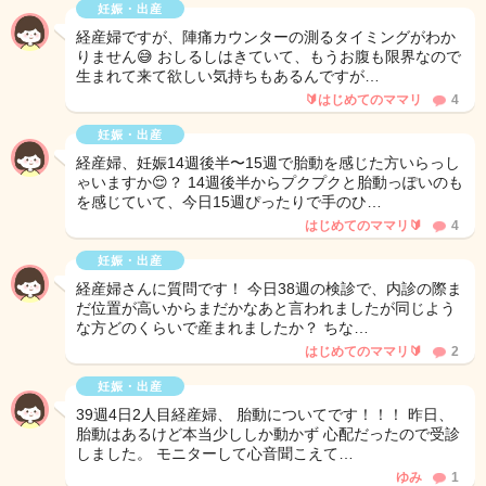
妊娠・出産
経産婦ですが、陣痛カウンターの測るタイミングがわか
りません😅 おしるしはきていて、もうお腹も限界なので
生まれて来て欲しい気持ちもあるんですが…
🔰はじめてのママリ
4
妊娠・出産
経産婦、妊娠14週後半〜15週で胎動を感じた方いらっし
ゃいますか😌？ 14週後半からプクプクと胎動っぽいのも
を感じていて、今日15週ぴったりで手のひ…
はじめてのママリ🔰
4
妊娠・出産
経産婦さんに質問です！ 今日38週の検診で、内診の際ま
だ位置が高いからまだかなあと言われましたが同じよう
な方どのくらいで産まれましたか？ ちな…
はじめてのママリ🔰
2
妊娠・出産
39週4日2人目経産婦、 胎動についてです！！！ 昨日、
胎動はあるけど本当少ししか動かず 心配だったので受診
しました。 モニターして心音聞こえて…
ゆみ
1