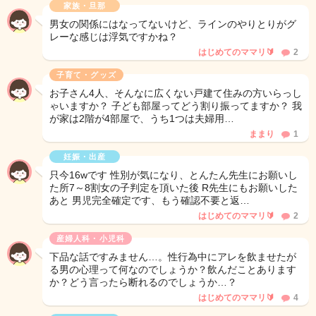
家族・旦那
男女の関係にはなってないけど、ラインのやりとりがグ
レーな感じは浮気ですかね？
はじめてのママリ🔰
2
子育て・グッズ
お子さん4人、そんなに広くない戸建て住みの方いらっし
ゃいますか？ 子ども部屋ってどう割り振ってますか？ 我
が家は2階が4部屋で、うち1つは夫婦用…
ままり
1
妊娠・出産
只今16wです 性別が気になり、とんたん先生にお願いし
た所7～8割女の子判定を頂いた後 R先生にもお願いした
あと 男児完全確定です、もう確認不要と返…
はじめてのママリ🔰
2
産婦人科・小児科
下品な話ですみません…。性行為中にアレを飲ませたが
る男の心理って何なのでしょうか？飲んだことあります
か？どう言ったら断れるのでしょうか…？
はじめてのママリ🔰
4