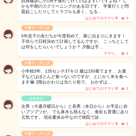
妊婦健診に小1男子連れて行くのはまずいですよね？ し
かも中期のスクリーニングがある日です。 学童行くと問
題起こしたりしてトラブルも多く、なる…
はじめてのママリ🔰
3
子育て・グッズ
5年息子の友だちが今度初めて、家に泊まりにきます！
子供らで日程決めて計画してるんですが、 こっちとして
は何をしたらいいでしょうか？ 夕飯は手…
ママリ。
1
子育て・グッズ
小学校3年、135センチ37キロ 服は150着てます… お菓
子などはほとんど食べないのですが、とにかく米を食べ
ます😭 2階おかわりは当たり前で。 おかずは…
はじめてのママリ🔰
1
お出かけ
次男（今週月曜日から）と長男（本日から）が手足に赤
いブツブツが。 でも鼻水も熱もなく、食欲も普通にあり
元気です。 現在夏休み中なので病院で診…
はじめてのママリ🔰
1
子育て・グッズ