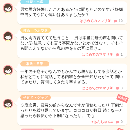
妊娠・出産
男女両方妊娠したことあるかたに聞きたいのですが 妊娠
中男女でなにか違いはありましたか？
はじめてのママリ🔰
10
雑談・つぶやき
男女両方育ててて思うこと… 男は本当に母の声を聞いて
ない🫠 注意しても言う事聞かないとかではなく、そもそ
も聞こえてないから私の声を👦の耳に届け…
はじめてのママリ🔰
1
家族・旦那
一年男子息子がなんでもかんでも親が話してる会話とか
私がどこかに電話してる内容とか全部知りたがって 聞い
てきたり、質問してきたり辛すぎる。
はじめてのママリ🔰
3
未回答
子育て・グッズ
３歳次男、震災の前からなんですが便秘だったり 下痢だ
ったりを繰り返しています。コロコロが数日 続くなーと
思ったら軟便から下痢になったり。 でも…
⭐︎あんちゃん⭐︎
0