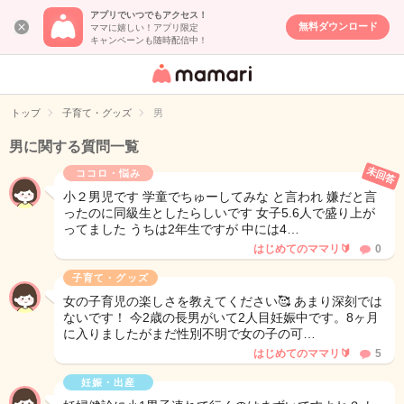
アプリでいつでもアクセス！
無料ダウンロード
ママに嬉しい！アプリ限定
キャンペーンも随時配信中！
女性専用匿名QA
アプリ・情報サ
トップ
子育て・グッズ
男
イト
男に関する質問一覧
未回答
ココロ・悩み
小２男児です 学童でちゅーしてみな と言われ 嫌だと言
ったのに同級生としたらしいです 女子5.6人で盛り上が
ってました うちは2年生ですが 中には4…
はじめてのママリ🔰
0
子育て・グッズ
女の子育児の楽しさを教えてください🥰 あまり深刻では
ないです！ 今2歳の長男がいて2人目妊娠中です。8ヶ月
に入りましたがまだ性別不明で女の子の可…
はじめてのママリ🔰
5
妊娠・出産