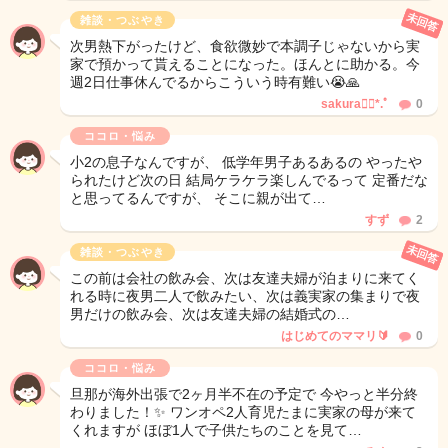
未回答
雑談・つぶやき
次男熱下がったけど、食欲微妙で本調子じゃないから実
家で預かって貰えることになった。ほんとに助かる。今
週2日仕事休んでるからこういう時有難い😭🙏
sakura❁⃘*.ﾟ
0
ココロ・悩み
小2の息子なんですが、 低学年男子あるあるの やったや
られたけど次の日 結局ケラケラ楽しんでるって 定番だな
と思ってるんですが、 そこに親が出て…
すず
2
未回答
雑談・つぶやき
この前は会社の飲み会、次は友達夫婦が泊まりに来てく
れる時に夜男二人で飲みたい、次は義実家の集まりで夜
男だけの飲み会、次は友達夫婦の結婚式の…
はじめてのママリ🔰
0
ココロ・悩み
旦那が海外出張で2ヶ月半不在の予定で 今やっと半分終
わりました！✨ ワンオペ2人育児たまに実家の母が来て
くれますが ほぼ1人で子供たちのことを見て…