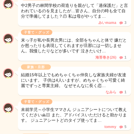
中2男子の林間学校の荷造りを親がして「過保護だ」と言
われているのを見ましたが…皆さん、自分の時も全て自
分で準備してました？🫠 私は母がやってま…
みいmama
3
子育て・グッズ
末っ子が私や長男次男には、全部をちゃんと体で 嫌だと
か怒ったりも表現してくれますが旦那には一切しませ
ん。我慢したりなどが多いです 泣きたいけ…
海苔巻き(26)
1
家族・旦那
結婚15年以上でもめちゃくちゃ仲良しな家族夫婦が友達
にいます。 子供は4人いますが、めちゃくちゃ可愛く綺
麗でずっと専業主婦。 なぜそんなに長く恋…
なみら
1
子育て・グッズ
未就学児～小学生ママさん ジュニアシートについて教え
てください🙏🏻 また、アドバイスいただけると助かりま
す。 ジュニアシートどのタイプ使ってま…
tommy
5