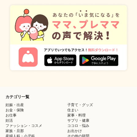
カテゴリ一覧
妊娠・出産
子育て・グッズ
お金・保険
住まい
お仕事
家事・料理
妊活
サプリ・健康
ファッション・コスメ
ココロ・悩み
家族・旦那
お出かけ
産婦人科・小児科
その他の疑問