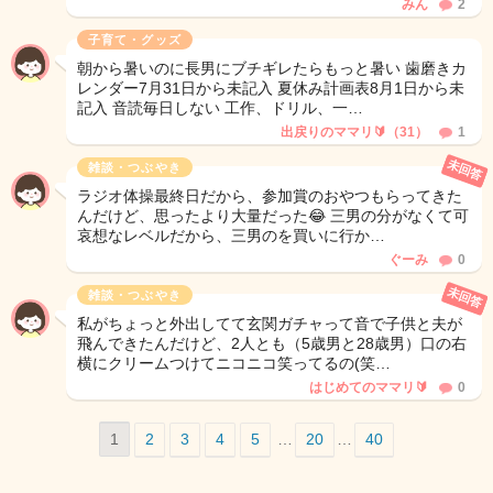
みん
2
子育て・グッズ
朝から暑いのに長男にブチギレたらもっと暑い 歯磨きカ
レンダー7月31日から未記入 夏休み計画表8月1日から未
記入 音読毎日しない 工作、ドリル、一…
出戻りのママリ🔰（31）
1
未回答
雑談・つぶやき
ラジオ体操最終日だから、参加賞のおやつもらってきた
んだけど、思ったより大量だった😂 三男の分がなくて可
哀想なレベルだから、三男のを買いに行か…
ぐーみ
0
未回答
雑談・つぶやき
私がちょっと外出してて玄関ガチャって音で子供と夫が
飛んできたんだけど、2人とも（5歳男と28歳男）口の右
横にクリームつけてニコニコ笑ってるの(笑…
はじめてのママリ🔰
0
1
2
3
4
5
…
20
…
40