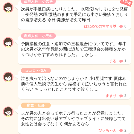
未回答
産婦人科・小児科
次男が手足口病になりました。 水曜:朝おしりに２つ発疹
→夜発熱 木曜:微熱のままで手足にも小さい発疹？おしり
の発疹増える 今日:発疹が増えて昨日…
はじめてのママリ🔰
0
産婦人科・小児科
予防接種の任意・追加での三種混合についてです。 年中
の次男が来年年長組の間に追加で三種混合の接種をかか
りつけからすすめられました。 しかし…
まる
1
ココロ・悩み
泣き虫って治らないのでしょうか？ 小1男児です 夏休み
前の個人懇談で先生から 結構すぐ泣いちゃうと言われた
くらい ちょっとしたことですぐ泣くし …
ままり
2
家族・旦那
夫が男の人と会ってホテル行ったことが発覚しました。
その前には出会い系アプリやウェブサイトに登録してて
女性とは会ってなくて 何かあるなら…
ぴぃちゃん
2