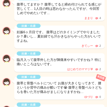
腹帯してますか？ 腹帯してると締め付けられてる感じが
苦しくて... 1人目の時は思わなかったんですが、今回苦
しめでやめたいです...
ままり
4
妊娠・出産
妊娠6ヶ月目です。 腹帯はどのタイミングでやりました
か？暑いし... 夏妊婦でも汗かきながらやった方がいいで
すよね。
きてぃー
2
妊娠・出産
臨月入って腹帯外した方が陣痛来やすいですかね？ 特に
痛いところはないです。
はじめてのママリ🔰
2
未回答
妊娠・出産
腹帯と骨盤ベルトについて お腹が大きくなってきて、腰
というか背中の痛みが酷いです😭 腹帯と骨盤ベルトどち
らを巻いた方が痛みがましになりますかね…
ゆづり
0
妊娠・出産