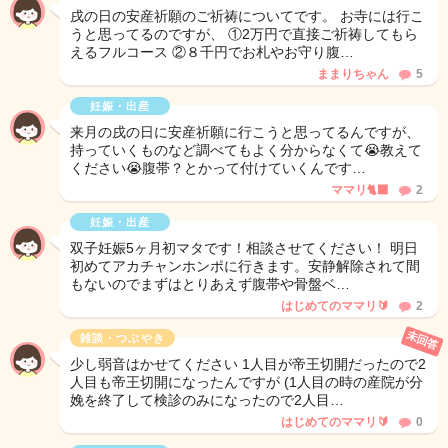
戌の日の安産祈願のご祈祷についてです。 お寺には行こ
うと思ってるのですが、 ①2万円で直接ご祈祷してもら
えるフルコース ②８千円でお札やお守り腹…
ままりちゃん
5
妊娠・出産
来月の戌の日に安産祈願に行こうと思ってるんですが、
持っていくものなど調べてもよく分からなくて😭教えて
ください😭腹帯？とかって付けていくんです…
ママリ🐈‍⬛
2
妊娠・出産
双子妊娠5ヶ月初マタです！相談させてください！ 明日
初めてアカチャンホンポに行きます。安静解除されて間
もないのでまずはとりあえず腹帯や骨盤ベ…
はじめてのママリ🔰
2
未回答
雑談・つぶやき
少し弱音はかせてください 1人目が帝王切開だったので2
人目も帝王切開になったんですが (1人目の時の産院が分
娩を終了して検診のみになったので2人目…
はじめてのママリ🔰
0