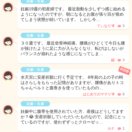
妊娠・出産
妊娠19週の初産婦です。 最近胎動を少しずつ感じ始める
ようになったのですが、朝になるとお腹が張り目が覚め
てしまう状態が続いています。 しかし今…
てぃなり🔰
3
妊娠・出産
３０週です。 最近坐骨神経痛、腰痛がひどくて今日も腰
が抜けたように足に力が入らなくなり、転びはしないが
バランスが崩れたような感じになってしま…
🐹
3
未回答
妊娠・出産
水天宮に安産祈願に行く予定です。 8年前の上の子の時
はさらしをもらった記憶がありますが、腰痛がありトコ
ちゃんベルトと腹巻きを使っていたものの…
はじめてのママリ🔰
0
妊娠・出産
妊娠中に腹帯を使用されていた方、産後はどうしてます
か？😂 安産祈願していただいたものなので、記念にとっ
ているのですが、使わずずっとクローゼッ…
ルナ
1