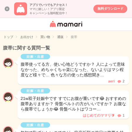
アプリでいつでもアクセス！
無料ダウンロード
ママに嬉しい！アプリ限定
キャンペーンも随時配信中！
女性専用匿名QA
アプリ・情報サ
トップ
お出かけ
買い物
通販
腹帯
イト
腹帯に関する質問一覧
妊娠・出産
腹帯使ってる方、使い心地どうですか？ 人によって意味
なかった、めちゃくちゃ楽になった、ないよりはマシ程
度など様々で… 色々な方の使った感想聞き…
aeri
2
妊娠・出産
21w双子妊娠中です すでにお腹が重いです😂 おすすめの
腹帯ありますか？ 骨盤ベルトの方がいいですか？ お腹な
ら腹帯でしょうか😂 骨盤ベルトはワコー…
はじめてのママリ🔰
1
妊娠・出産