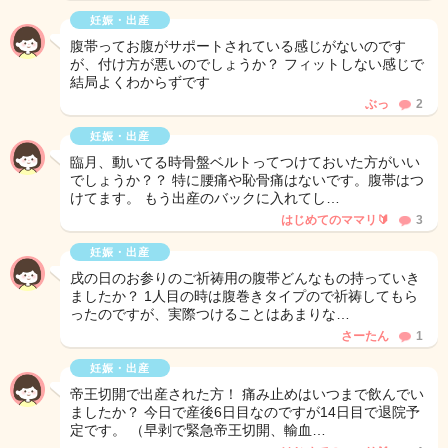
妊娠・出産
腹帯ってお腹がサポートされている感じがないのです
が、付け方が悪いのでしょうか？ フィットしない感じで
結局よくわからずです
ぶっ
2
妊娠・出産
臨月、動いてる時骨盤ベルトってつけておいた方がいい
でしょうか？？ 特に腰痛や恥骨痛はないです。腹帯はつ
けてます。 もう出産のバックに入れてし…
はじめてのママリ🔰
3
妊娠・出産
戌の日のお参りのご祈祷用の腹帯どんなもの持っていき
ましたか？ 1人目の時は腹巻きタイプので祈祷してもら
ったのですが、実際つけることはあまりな…
さーたん
1
妊娠・出産
帝王切開で出産された方！ 痛み止めはいつまで飲んでい
ましたか？ 今日で産後6日目なのですが14日目で退院予
定です。 （早剥で緊急帝王切開、輸血…