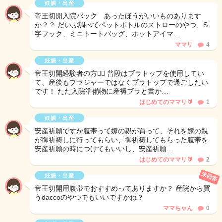
妊娠・出産
帝王切開入院バック あったほうがいいものあります
か？？ だいぶ調べてペットボトルのストローのやつ、S
字フック、ミニトートバッグ、ホットアイマ…
ママリ
4
妊娠・出産
帝王切開経験者の方🙇‍♀️ 普段はブラトップを使用してい
て、産後もブラジャーではなくブラトップで過ごしたい
です！ ただ入院準備物に産褥ブラと書か…
はじめてのママリ🔰
1
妊娠・出産
安産祈願ですが腹帯って嫁の親が買って、それを嫁の親
が御祈祷しに行ってもらい、御祈祷してもらった腹帯を
安産祈願の時につけてもいいし、安産祈願…
はじめてのママリ🔰
2
未回答
妊娠・出産
帝王切開用腹帯でおすすめってありますか？ 産院から買
うdaccoのやつでもいいですかね？
ママちゃん
0