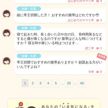
はじめてのママリ🔰
4
妊娠・出産
縦に帝王切開した方！ おすすめの腹帯はどれですか🥹
はじめてのママリ🔰
3
妊娠・出産
寝て起きた時、長く歩いた日や次の日、 長時間座るなど
すると腰が痛くなるのですが 腹帯はどんな時につけてま
すか？ 寝る時や家にいる時はつけます…
ぽこ🔰
1
未回答
妊娠・出産
帝王切開でおすすめの腹帯ありますか？ 副題ある方がい
いんですよね？
N🔰
0
1
2
3
4
5
…
20
…
40