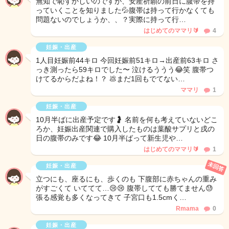
無知で恥ずかしいのですが、安産祈願の前日に腹帯を持
っていくことを知りました💦腹帯は持って行かなくても
問題ないのでしょうか、、？実際に持って行…
はじめてのママリ🔰
4
妊娠・出産
1人目妊娠前44キロ 今回妊娠前51キロ→出産前63キロ さ
っき測ったら59キロでした〜 泣けるううう😂笑 腹帯つ
けてるからだよね！？ 💩まだ1回もでてない…
ママリ
1
妊娠・出産
10月半ばに出産予定です🤰 名前を何も考えていないどこ
ろか、妊娠出産関連で購入したものは葉酸サプリと戌の
日の腹帯のみです😂 10月半ばって新生児や…
はじめてのママリ🔰
1
未回答
妊娠・出産
立つにも、座るにも、歩くのも 下腹部に赤ちゃんの重み
がすごくて いててて…😢😢 腹帯してても勝てません😓
張る感覚も多くなってきて 子宮口も1.5cmく…
Rmama
0
妊娠・出産