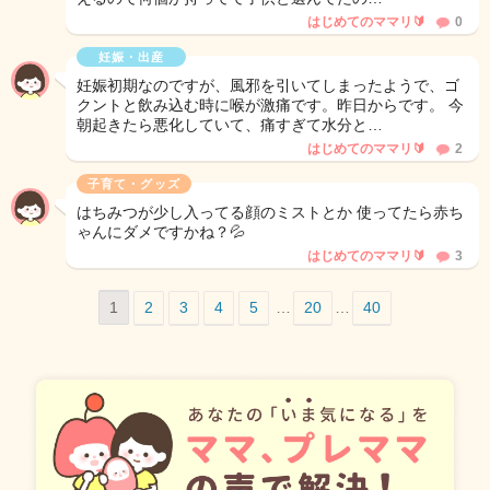
はじめてのママリ🔰
0
妊娠・出産
妊娠初期なのですが、風邪を引いてしまったようで、ゴ
クントと飲み込む時に喉が激痛です。昨日からです。 今
朝起きたら悪化していて、痛すぎて水分と…
はじめてのママリ🔰
2
子育て・グッズ
はちみつが少し入ってる顔のミストとか 使ってたら赤ち
ゃんにダメですかね？💦
はじめてのママリ🔰
3
1
2
3
4
5
…
20
…
40