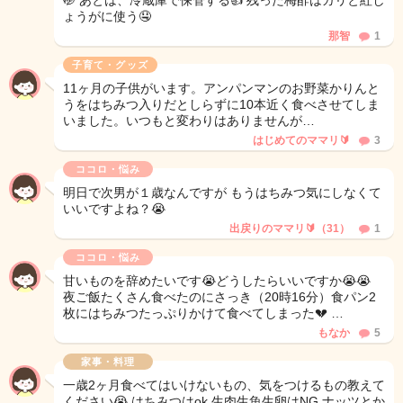
🤭 あとは、冷蔵庫で保管する👍 残った梅酢はガリと紅し
ょうがに使う🤤
那智
1
子育て・グッズ
11ヶ月の子供がいます。アンパンマンのお野菜かりんと
うをはちみつ入りだとしらずに10本近く食べさせてしま
いました。いつもと変わりはありませんが…
はじめてのママリ🔰
3
ココロ・悩み
明日で次男が１歳なんですが もうはちみつ気にしなくて
いいですよね？😭
出戻りのママリ🔰（31）
1
ココロ・悩み
甘いものを辞めたいです😭どうしたらいいですか😭😭
夜ご飯たくさん食べたのにさっき（20時16分）食パン2
枚にはちみつたっぷりかけて食べてしまった💔 …
もなか
5
家事・料理
一歳2ヶ月食べてはいけないもの、気をつけるもの教えて
ください😭 はちみつはok 生肉生魚生卵はNG ナッツとか