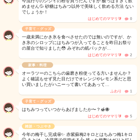
今流行りのジジイの粉を買ったんですが 酸っぱすぎて飲
めません💦 砂糖はちみつ以外で美味しく飲める方法 ない
でしょうか！
はじめてのママリ🔰
0
子育て・グッズ
一歳未満にかき氷を食べさせたのでは無いのですが、か
き氷のシロップにはちみつが入ってることを昨日お祭り
の屋台で知りました😳 みぞれの紙パックが…
はじめてのママリ🔰
2
家事・料理
オーラツーのこちらの歯磨き粉使ってる方いませんか？
よく確認もせず見た目だけでオレンジやレモン系だと思
い買いましたがハニーって書いてああって…
ふわり
1
子育て・グッズ
はちみつっていつからあげましたか〜？🍯🐝
はじめてのママリ🔰
5
雑談・つぶやき
今年の梅干し完成🤩✨️ 赤紫蘇梅2キロとはちみつ梅1キロ