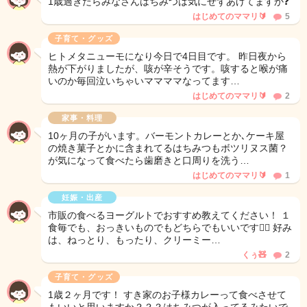
1歳過ぎたらみなさんはちみつは気にせずあげてますか❓
はじめてのママリ🔰
5
子育て・グッズ
ヒトメタニューモになり今日で4日目です。 昨日夜から
熱が下がりましたが、咳が辛そうです。咳すると喉が痛
いのか毎回泣いちゃいママママなってます…
はじめてのママリ🔰
2
家事・料理
10ヶ月の子がいます。バーモントカレーとか､ケーキ屋
の焼き菓子とかに含まれてるはちみつもボツリヌス菌？
が気になって食べたら歯磨きと口周りを洗う…
はじめてのママリ🔰
1
妊娠・出産
市販の食べるヨーグルトでおすすめ教えてください！ １
食毎でも、おっきいものでもどちらでもいいです🙆‍♀️ 好み
は、ねっとり、もったり、クリーミー…
くぅ🧸
2
子育て・グッズ
1歳２ヶ月です！ すき家のお子様カレーって食べさせて