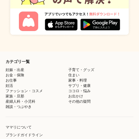
カテゴリ一覧
妊娠・出産
子育て・グッズ
お金・保険
住まい
お仕事
家事・料理
妊活
サプリ・健康
ファッション・コスメ
ココロ・悩み
家族・旦那
お出かけ
産婦人科・小児科
その他の疑問
雑談・つぶやき
ママリについて
ブランドガイドライン