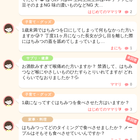
豆そのままNG 味の濃いものなどNG 大…
はじめてのママリ🔰
2
子育て・グッズ
1歳未満ではちみつを口にしてしまって何もなかった方い
ますか🥲？ 丁度11ヶ月になった長女が少し目を離した際
にはちみつの蓋を舐めてしまっていまし…
まにち
1
未回答
サプリ・健康
お酒飲みすぎて喉痛めた方いますか？ 禁酒して、はちみ
つなど喉にやさしいものひたすらとりいれてますが どれ
くらいでなおりましたか？💦
ママリ
0
子育て・グッズ
1歳になってすぐはちみつを食べさせた方はいますか？
はじめてのママリ🔰
3
未回答
家事・料理
はちみつってどのタイミングで食べさせましたか？ メー
プルはそもそも食べさせていいんですか？