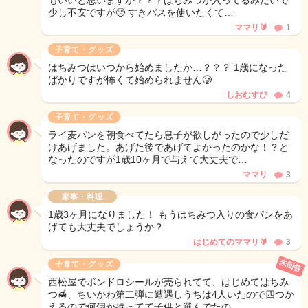
もいいと思いますか？？？はちみつが入ってるみたいで
少し不安ですが🥺 すきパスを使いたくて…
ママリ🔰
1
子育て・グッズ
はちみつはいつから始めましたか…？？？ 1歳になった
ばかりですが怖くて始められません🥲
しおむすび
4
子育て・グッズ
ライ麦パンを朝食べてたら息子が欲しがったので少しだ
けあげました。あげた後であげてよかったのかな！？と
なったのですが1歳10ヶ月で与えて大丈夫で…
ママリ
3
家事・料理
1歳3ヶ月になりました！ もうはちみつ入りの食パンをあ
げても大丈夫でしょうか？
はじめてのママリ🔰
3
未回答
子育て・グッズ
西松屋でボンドロシールが売られてて、はじめてはちみ
つ🍯、ちいかわ第二弾に遭遇しうちは4人いたので四つか
えるので何個か持ってて子供と選んでたの…