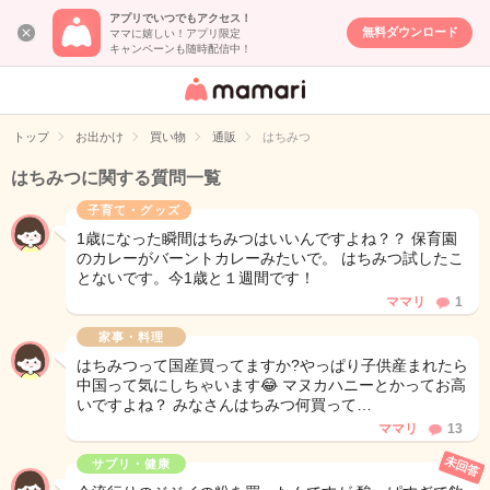
アプリでいつでもアクセス！
無料ダウンロード
ママに嬉しい！アプリ限定
キャンペーンも随時配信中！
女性専用匿名QA
アプリ・情報サ
トップ
お出かけ
買い物
通販
はちみつ
イト
はちみつに関する質問一覧
子育て・グッズ
1歳になった瞬間はちみつはいいんですよね？？ 保育園
のカレーがバーントカレーみたいで。 はちみつ試したこ
とないです。今1歳と１週間です！
ママリ
1
家事・料理
はちみつって国産買ってますか?やっぱり子供産まれたら
中国って気にしちゃいます😂 マヌカハニーとかってお高
いですよね？ みなさんはちみつ何買って…
ママリ
13
未回答
サプリ・健康