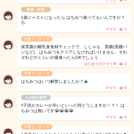
こっこ
0
家事・料理
1歳ジャストになったら はちみつ食べてもいんですか？
💦
ママリ
1
子育て・グッズ
保育園の離乳食食材チェックで、ししゃも、黒糖(黒糖パ
ンなど)、はちみつをクリアしなければいけません。それ
ぞれどのくらいの量食べたらOKでしょう…
はじめてのママリ🔰
1
子育て・グッズ
はちみつはいつ解禁しましたか？🍯
ママリ
5
その他の疑問
‼️子供がカレーが辛いといった時どうしますか！？！ は
ちみつは無いです😭😭😭😭
ママリ
5
子育て・グッズ