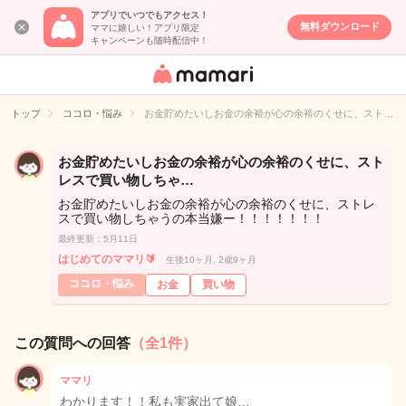
アプリでいつでもアクセス！
無料ダウンロード
ママに嬉しい！アプリ限定
キャンペーンも随時配信中！
女性専用匿名QA
アプリ・情報サ
トップ
ココロ・悩み
お金貯めたいしお金の余裕が心の余裕のくせに、スト…
イト
お金貯めたいしお金の余裕が心の余裕のくせに、スト
レスで買い物しちゃ…
お金貯めたいしお金の余裕が心の余裕のくせに、ストレ
スで買い物しちゃうの本当嫌ー！！！！！！！
最終更新：5月11日
はじめてのママリ🔰
生後10ヶ月, 2歳9ヶ月
ココロ・悩み
お金
買い物
この質問への回答
（全1件）
ママリ
わかります！！私も実家出て娘…