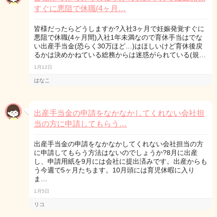
すぐに悪阻で休職(4ヶ月…
皆様だったらどうしますか?入社3ヶ月で妊娠発覚すぐに
悪阻で休職(4ヶ月間)入社1年未満なので育休手当はでな
い出産手当金(恐らく30万ほど…)はほしいけど育休後戻
るかは決めかねている総務からは迷惑がられている(規…
1月12日
はなこ
出産手当金の申請をなかなかしてくれない会社担
当の方に申請してもらう…
出産手当金の申請をなかなかしてくれない会社担当の方
に申請してもらう方法はないのでしょうか?8月に出産
し、申請用紙を9月には会社に提出済みです。出産からも
う今週で5ヶ月たちます。10月頭には育児休暇に入り
ま…
1月5日
リコ