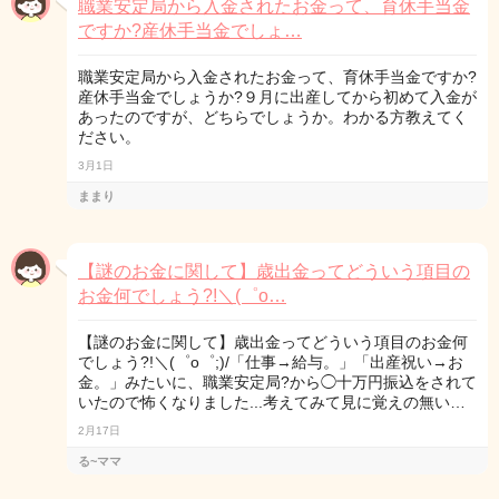
職業安定局から入金されたお金って、育休手当金
ですか?産休手当金でしょ…
職業安定局から入金されたお金って、育休手当金ですか?
産休手当金でしょうか?９月に出産してから初めて入金が
あったのですが、どちらでしょうか。わかる方教えてく
ださい。
3月1日
ままり
【謎のお金に関して】歳出金ってどういう項目の
お金何でしょう?!＼(゜o…
【謎のお金に関して】歳出金ってどういう項目のお金何
でしょう?!＼(゜o゜;)/「仕事→給与。」「出産祝い→お
金。」みたいに、職業安定局?から◯十万円振込をされて
いたので怖くなりました...考えてみて見に覚えの無い…
2月17日
る~ママ