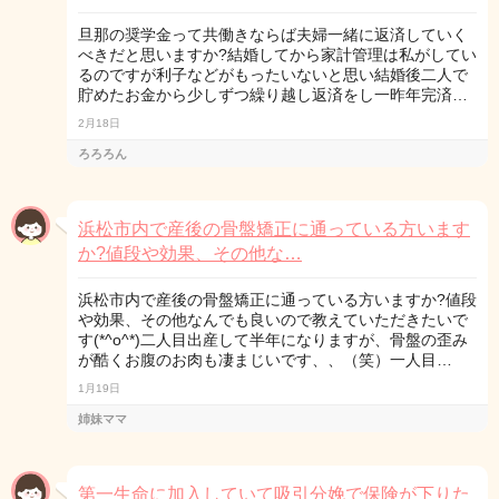
旦那の奨学金って共働きならば夫婦一緒に返済していく
べきだと思いますか?結婚してから家計管理は私がしてい
るのですが利子などがもったいないと思い結婚後二人で
貯めたお金から少しずつ繰り越し返済をし一昨年完済…
2月18日
ろろろん
浜松市内で産後の骨盤矯正に通っている方います
か?値段や効果、その他な…
浜松市内で産後の骨盤矯正に通っている方いますか?値段
や効果、その他なんでも良いので教えていただきたいで
す(*^o^*)二人目出産して半年になりますが、骨盤の歪み
が酷くお腹のお肉も凄まじいです、、（笑）一人目…
1月19日
姉妹ママ
第一生命に加入していて吸引分娩で保険が下りた