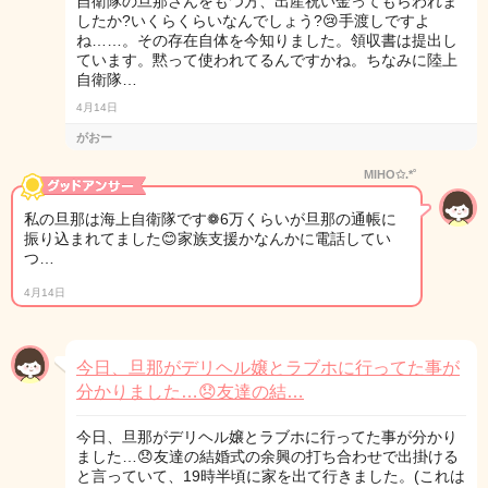
自衛隊の旦那さんをもつ方、出産祝い金ってもらわれま
したか?いくらくらいなんでしょう?😢手渡しですよ
ね……。その存在自体を今知りました。領収書は提出し
ています。黙って使われてるんですかね。ちなみに陸上
自衛隊…
4月14日
がおー
MIHO✩.*˚
私の旦那は海上自衛隊です❁ 6万くらいが旦那の通帳に
振り込まれてました😊家族支援かなんかに電話してい
つ…
4月14日
今日、旦那がデリヘル嬢とラブホに行ってた事が
分かりました…😞友達の結…
今日、旦那がデリヘル嬢とラブホに行ってた事が分かり
ました…😞友達の結婚式の余興の打ち合わせで出掛ける
と言っていて、19時半頃に家を出て行きました。(これは