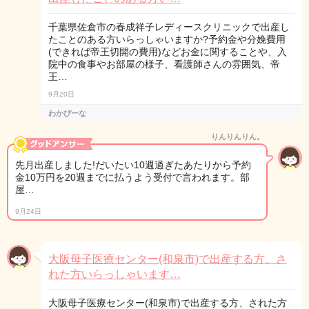
千葉県佐倉市の春成祥子レディースクリニックで出産し
たことのある方いらっしゃいますか?予約金や分娩費用
(できれば帝王切開の費用)などお金に関することや、入
院中の食事やお部屋の様子、看護師さんの雰囲気、帝
王…
9月20日
わかぴーな
りんりんりん。
先月出産しました!だいたい10週過ぎたあたりから予約
金10万円を20週までに払うよう受付で言われます。部
屋…
9月24日
大阪母子医療センター(和泉市)で出産する方、さ
れた方いらっしゃいます…
大阪母子医療センター(和泉市)で出産する方、された方