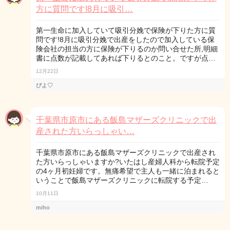
方に質問です!8月に吸引…
第一生命に加入していて吸引分娩で保険が下りた方に質
問です!8月に吸引分娩で出産をしたので加入している保
険会社の担当の方に保険が下りるのか問い合せた所,明細
書に点数が記載してあれば下りるとのこと。ですが点…
12月22日
ぴよ♡
千葉県市原市にある飯島マザーズクリニックで出
産された方いらっしゃい…
千葉県市原市にある飯島マザーズクリニックで出産され
た方いらっしゃいますか?いたはし産婦人科から転院予定
の4ヶ月初妊婦です。無痛希望で主人も一緒に泊まれると
いうことで飯島マザーズクリニックに転院する予定…
10月11日
miho