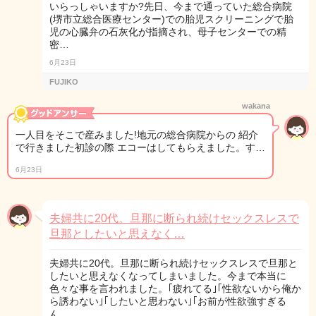
いらっしゃいますか?先日、今まで通っていた総合病院
(堺市立総合医療センター)での胎児スクリーニングで胎
児の心臓弁の石灰化が指摘され、母子センターでの精
密…
6月23日
FUJIKO
wakana
一人目をそこで産みました!地元の総合病院からの 紹介
で行きました初診の際 エコーはしてもらえました。す…
6月23日
夫婦共に20代。旦那に断られ続けセックスレスで
旦那としたいと思えなく…
夫婦共に20代。旦那に断られ続けセックスレスで旦那と
したいと思えなくなってしまいました。今まで本当に
色々な事を言われました。｢疲れてる｣｢性欲ないから俺か
ら誘わない｣｢したいと思わない｣｢お前が性欲強すぎる
ん…