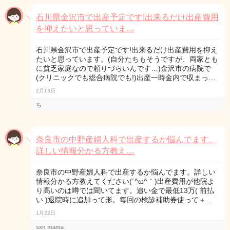
石川県金沢市で出産予定です!出来るだけ出産費用
を抑えたいと思っていま…
石川県金沢市で出産予定です!出来るだけ出産費用を抑え
たいと思っています。(自分たちもそうですが、両家とも
に貧乏家庭なので頼りづらいんです…)金沢市の病院で
(クリニックでも総合病院でも!)出産一時金内で収まっ…
2月13日
ち
奈良市の中野産婦人科で出産するか悩んでます。
詳しい情報分かる方教え…
奈良市の中野産婦人科で出産するか悩んでます。詳しい
情報分かる方教えてください(´^ω^｀)出産費用が他院よ
り高いのは噂では聞いてます。追い金で最低13万( 前払
い )退院時に追加って形。毎回の検診補助券使って＋…
1月22日
sxn mama