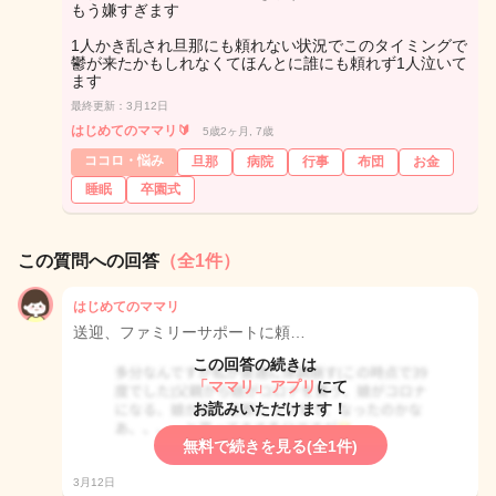
もう嫌すぎます
1人かき乱され旦那にも頼れない状況でこのタイミングで
鬱が来たかもしれなくてほんとに誰にも頼れず1人泣いて
ます
最終更新：3月12日
はじめてのママリ🔰
5歳2ヶ月, 7歳
ココロ・悩み
旦那
病院
行事
布団
お金
睡眠
卒園式
この質問への回答
（全1件）
はじめてのママリ
送迎、ファミリーサポートに頼…
この回答の続きは
「ママリ」アプリ
にて
お読みいただけます！
無料で続きを見る(全1件)
3月12日