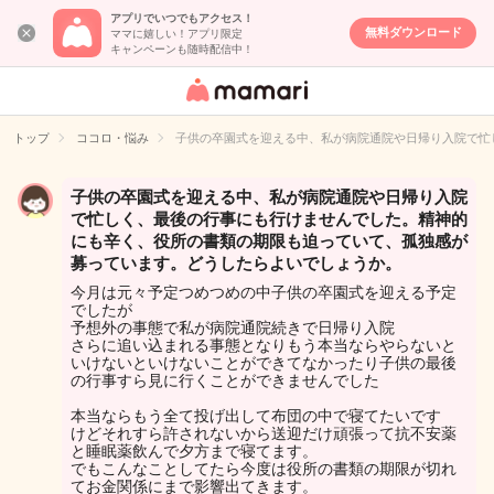
アプリでいつでもアクセス！
無料ダウンロード
ママに嬉しい！アプリ限定
キャンペーンも随時配信中！
女性専用匿名QA
アプリ・情報サ
トップ
ココロ・悩み
子供の卒園式を迎える中、私が病院通院や日帰り入院で忙
イト
子供の卒園式を迎える中、私が病院通院や日帰り入院
で忙しく、最後の行事にも行けませんでした。精神的
にも辛く、役所の書類の期限も迫っていて、孤独感が
募っています。どうしたらよいでしょうか。
今月は元々予定つめつめの中子供の卒園式を迎える予定
でしたが
予想外の事態で私が病院通院続きで日帰り入院
さらに追い込まれる事態となりもう本当ならやらないと
いけないといけないことができてなかったり子供の最後
の行事すら見に行くことができませんでした
本当ならもう全て投げ出して布団の中で寝てたいです
けどそれすら許されないから送迎だけ頑張って抗不安薬
と睡眠薬飲んで夕方まで寝てます。
でもこんなことしてたら今度は役所の書類の期限が切れ
てお金関係にまで影響出てきます。