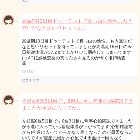
えま
高温期13日目ドゥーテストで真っ白の陰性…もう
無理だなと思いリセットを…
高温期13日目ドゥーテストで真っ白の陰性…もう無理だ
なと思いリセットを待っていましたが高温期15日目の今
日基礎体温が37.2まで上がり少し期待してしまってます
(っA`)妊娠検査薬の真っ白さを見るのが怖く排卵検査
薬…
2月17日
ピカチュウ
今妊娠6週5日目です6週3日目に無事心拍確認でき
ましたが今週に入ってか…
今妊娠6週5日目です6週3日目に無事心拍確認できました
が今週に入ってから基礎体温が下がってます(心拍確認前
から)今週に入ってからかなり寒くなったのが原因ならい
いのですが流産兆候かと心配です出血は一回もなく…