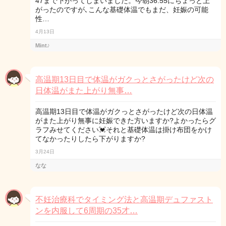
47まで下がってしまいました。今朝36.55にちょっと上
がったのですが､こんな基礎体温でもまだ、妊娠の可能
性…
4月13日
Mint♪
高温期13日目で体温がガクっとさがったけど次の
日体温がまた上がり無事…
高温期13日目で体温がガクっとさがったけど次の日体温
がまた上がり無事に妊娠できた方いますか?よかったらグ
ラフみせてください💓それと基礎体温は掛け布団をかけ
てなかったりしたら下がりますか?
3月24日
なな
不妊治療科でタイミング法と高温期デュファスト
ンを内服して6周期の35才…