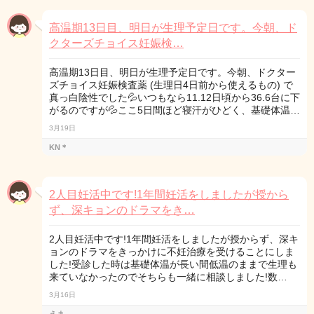
高温期13日目、明日が生理予定日です。今朝、ド
クターズチョイス妊娠検…
高温期13日目、明日が生理予定日です。今朝、ドクター
ズチョイス妊娠検査薬 (生理日4日前から使えるもの) で
真っ白陰性でした💦いつもなら11.12日頃から36.6台に下
がるのですが💦ここ5日間ほど寝汗がひどく、基礎体温…
3月19日
KN＊
2人目妊活中です!1年間妊活をしましたが授から
ず、深キョンのドラマをき…
2人目妊活中です!1年間妊活をしましたが授からず、深キ
ョンのドラマをきっかけに不妊治療を受けることにしま
した!受診した時は基礎体温が長い間低温のままで生理も
来ていなかったのでそちらも一緒に相談しました!数…
3月16日