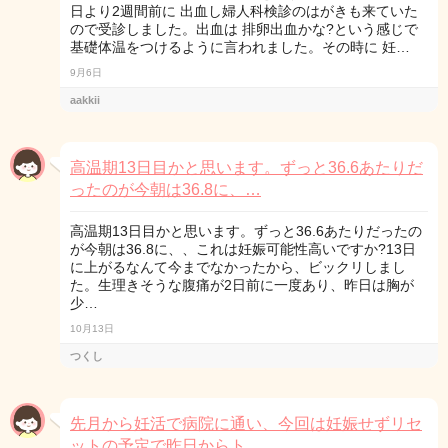
日より2週間前に 出血し婦人科検診のはがきも来ていた
ので受診しました。出血は 排卵出血かな?という感じで
基礎体温をつけるように言われました。その時に 妊…
9月6日
aakkii
高温期13日目かと思います。ずっと36.6あたりだ
ったのが今朝は36.8に、…
高温期13日目かと思います。ずっと36.6あたりだったの
が今朝は36.8に、、これは妊娠可能性高いですか?13日
に上がるなんて今までなかったから、ビックリしまし
た。生理きそうな腹痛が2日前に一度あり、昨日は胸が
少…
10月13日
つくし
先月から妊活で病院に通い、今回は妊娠せずリセ
ットの予定で昨日からト…