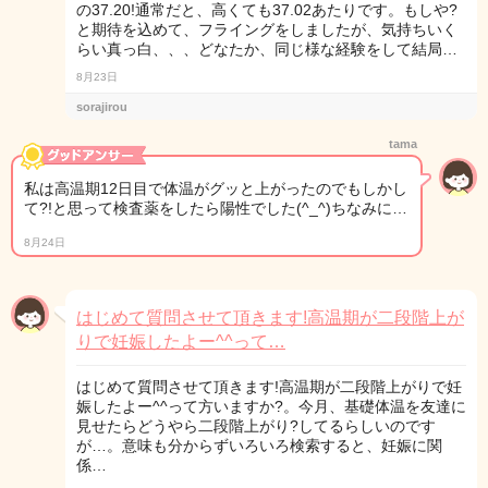
の37.20!通常だと、高くても37.02あたりです。もしや?
と期待を込めて、フライングをしましたが、気持ちいく
らい真っ白、、、どなたか、同じ様な経験をして結局…
8月23日
sorajirou
tama
私は高温期12日目で体温がグッと上がったのでもしかし
て?!と思って検査薬をしたら陽性でした(^_^)ちなみに…
8月24日
はじめて質問させて頂きます!高温期が二段階上が
りで妊娠したよー^^って…
はじめて質問させて頂きます!高温期が二段階上がりで妊
娠したよー^^って方いますか?。今月、基礎体温を友達に
見せたらどうやら二段階上がり?してるらしいのです
が…。意味も分からずいろいろ検索すると、妊娠に関
係…