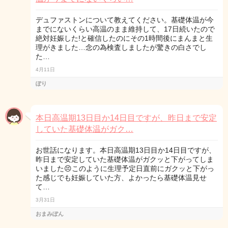
デュファストンについて教えてください。基礎体温が今
までにないくらい高温のまま維持して、17日続いたので
絶対妊娠した!と確信したのにその1時間後にまんまと生
理がきました…念の為検査しましたが驚きの白さでし
た…
4月11日
ぽり
本日高温期13日目か14日目ですが、昨日まで安定
していた基礎体温がガク…
お世話になります。本日高温期13日目か14日目ですが、
昨日まで安定していた基礎体温がガクッと下がってしま
いました😣このように生理予定日直前にガクッと下がっ
た感じでも妊娠していた方、よかったら基礎体温見せ
て…
3月31日
おまみぽん