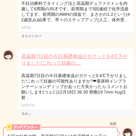
不妊治療科でタイミング法と高温期デュファストンを内
服して6周期の35才です。前周期まで3回連続で化学流産
してます。前周期のAMHの採血で、まさかの1.2という(4
2歳並み)結果で、早々のステップアップ(人工、体外受…
3月2日
まちゃシルバ
高温期7日目の今日基礎体温がガクッと0.4℃下が
りました!これって妊娠の…
高温期7日目の今日基礎体温がガクッと0.4℃下がりまし
た!これって妊娠の可能性ありますか?❤︎着床時インプラ
ンテーションディップがあった方良かったらコメントお
願いします(つェ⊂)12月18日 36.30 卵胞19.7mm hcg注
射…
12月27日
るみぃ
美聖