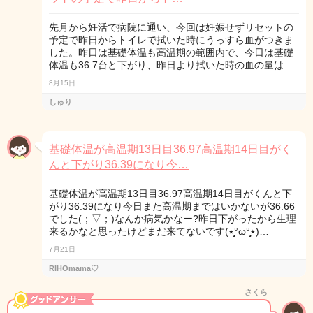
先月から妊活で病院に通い、今回は妊娠せずリセットの
予定で昨日からトイレで拭いた時にうっすら血がつきま
した。昨日は基礎体温も高温期の範囲内で、今日は基礎
体温も36.7台と下がり、昨日より拭いた時の血の量は…
8月15日
しゅり
基礎体温が高温期13日目36.97高温期14日目がく
んと下がり36.39になり今…
基礎体温が高温期13日目36.97高温期14日目がくんと下
がり36.39になり今日また高温期まではいかないが36.66
でした(；▽；)なんか病気かなー?昨日下がったから生理
来るかなと思ったけどまだ来てないです(٭°̧̧̧ω°̧̧̧٭)…
7月21日
RIHOmama♡
さくら