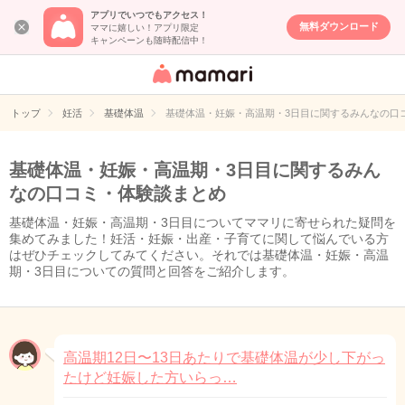
アプリでいつでもアクセス！
無料ダウンロード
ママに嬉しい！アプリ限定
キャンペーンも随時配信中！
女性専用匿名QA
アプリ・情報サ
トップ
妊活
基礎体温
基礎体温・妊娠・高温期・3日目に関するみんなの口
イト
基礎体温・妊娠・高温期・3日目に関するみん
なの口コミ・体験談まとめ
基礎体温・妊娠・高温期・3日目についてママリに寄せられた疑問を
集めてみました！妊活・妊娠・出産・子育てに関して悩んでいる方
はぜひチェックしてみてください。それでは基礎体温・妊娠・高温
期・3日目についての質問と回答をご紹介します。
高温期12日〜13日あたりで基礎体温が少し下がっ
たけど妊娠した方いらっ…