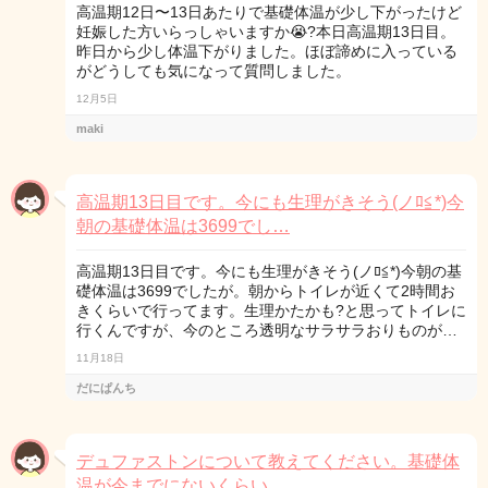
高温期12日〜13日あたりで基礎体温が少し下がったけど
妊娠した方いらっしゃいますか😭?本日高温期13日目。
昨日から少し体温下がりました。ほぼ諦めに入っている
がどうしても気になって質問しました。
12月5日
maki
高温期13日目です。今にも生理がきそう(ノﾛ≦*)今
朝の基礎体温は3699でし…
高温期13日目です。今にも生理がきそう(ノﾛ≦*)今朝の基
礎体温は3699でしたが。朝からトイレが近くて2時間お
きくらいで行ってます。生理かたかも?と思ってトイレに
行くんですが、今のところ透明なサラサラおりものが…
11月18日
だにぱんち
デュファストンについて教えてください。基礎体
温が今までにないくらい…