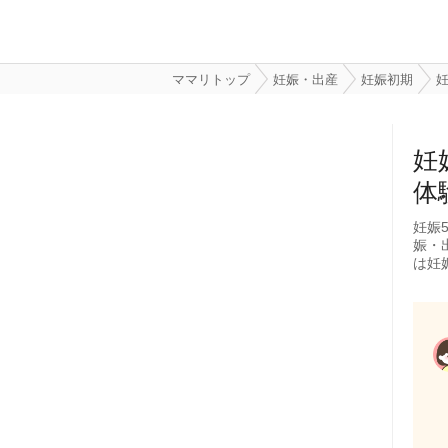
ママリトップ
妊娠・出産
妊娠初期
妊
妊
体
妊娠
娠・
は妊