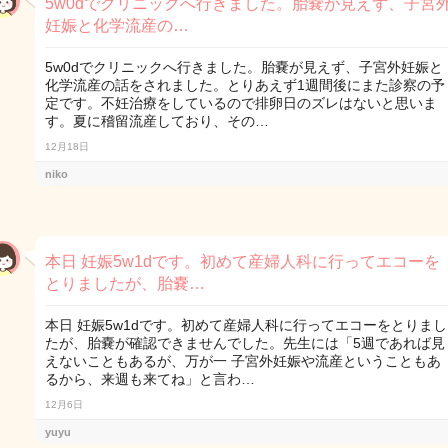
5w0dでクリニックへ行きました。胎嚢が見えず、子宮
妊娠と化学流産の…
5w0dでクリニックへ行きました。胎嚢が見えず、子宮外妊娠と
化学流産の話をされました。とりあえず1週間後にまた診察の予
定です。不妊治療をしているので排卵日のズレはないと思いま
す。夏に稽留流産しており、その…
12月18日
niko
本日 妊娠5w1dです。初めて産婦人科に行ってエコーを
とりましたが、胎嚢…
本日 妊娠5w1dです。初めて産婦人科に行ってエコーをとりまし
たが、胎嚢が確認できませんでした。先生には「5週であれば見
えないこともあるが、万が一 子宮外妊娠や流産ということもあ
るから、来週も来てね」と言わ…
12月6日
yuyu