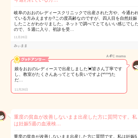
岐阜のおおのレディースクリニックで出産された方や、今通わ
ている方みえますか?この度高齢なのですが、四人目を自然妊娠
したことがわかりました。ネットで調べてとてもいい感じでし
ので、５週に入り、初診を受…
11月26日
みぃまま
A☻໌C mama
娘をおおのレディースで出産しました💓皆さん丁寧です
し、教室がたくさんあってとても良いですよ(*^^*)た
だ…
11月26日
重度の貧血が改善しないまま出産した方に質問です。私
は妊娠5週の血液検…
重度の貧血が改善しないまま出産した方に質問です。私は妊娠5