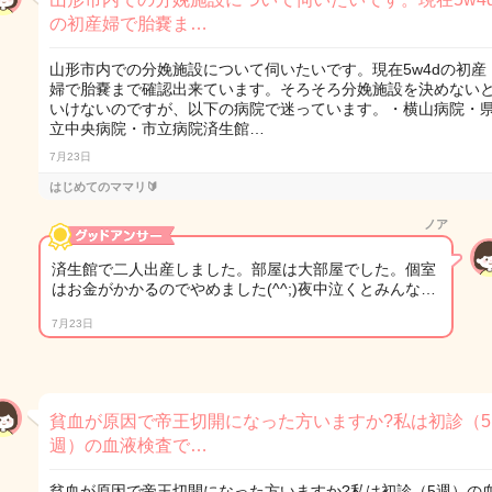
の初産婦で胎嚢ま…
山形市内での分娩施設について伺いたいです。現在5w4dの初産
婦で胎嚢まで確認出来ています。そろそろ分娩施設を決めない
いけないのですが、以下の病院で迷っています。・横山病院・
立中央病院・市立病院済生館…
7月23日
はじめてのママリ🔰
ノア
済生館で二人出産しました。部屋は大部屋でした。個室
はお金がかかるのでやめました(^^;)夜中泣くとみんな…
7月23日
貧血が原因で帝王切開になった方いますか?私は初診（5
週）の血液検査で…
貧血が原因で帝王切開になった方いますか?私は初診（5週）の