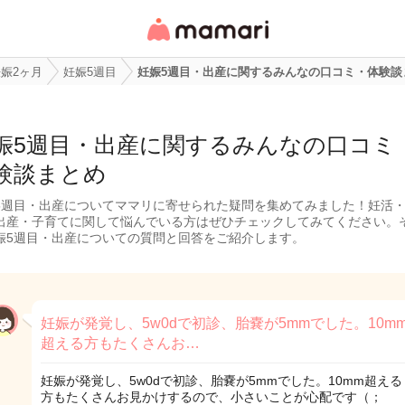
女性専用匿名QAアプ
リ・情報サイト
娠2ヶ月
妊娠5週目
妊娠5週目・出産に関するみんなの口コミ・体験談
娠5週目・出産に関するみんなの口コミ
験談まとめ
5週目・出産についてママリに寄せられた疑問を集めてみました！妊活
出産・子育てに関して悩んでいる方はぜひチェックしてみてください。
娠5週目・出産についての質問と回答をご紹介します。
妊娠が発覚し、5w0dで初診、胎嚢が5mmでした。10m
超える方もたくさんお…
妊娠が発覚し、5w0dで初診、胎嚢が5mmでした。10mm超える
方もたくさんお見かけするので、小さいことが心配です（；