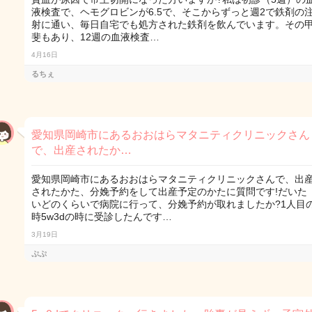
液検査で、ヘモグロビンが6.5で、そこからずっと週2で鉄剤の
射に通い、毎日自宅でも処方された鉄剤を飲んでいます。その
斐もあり、12週の血液検査…
4月16日
るちぇ
愛知県岡崎市にあるおおはらマタニティクリニックさん
で、出産されたか…
愛知県岡崎市にあるおおはらマタニティクリニックさんで、出
されたかた、分娩予約をして出産予定のかたに質問です!だいた
いどのくらいで病院に行って、分娩予約が取れましたか?1人目
時5w3dの時に受診したんです…
3月19日
ぷぷ