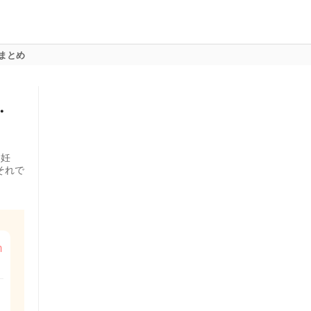
まとめ
・
・妊
それで
m