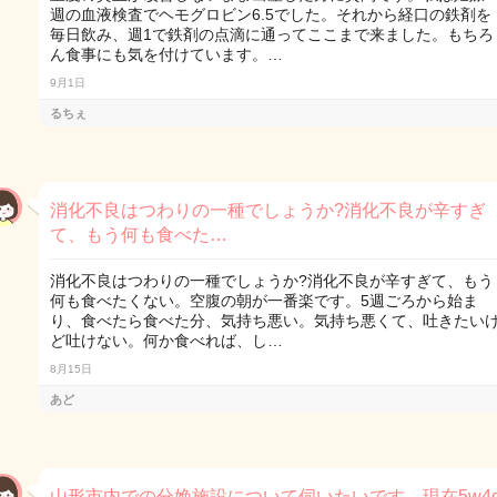
週の血液検査でヘモグロビン6.5でした。それから経口の鉄剤を
毎日飲み、週1で鉄剤の点滴に通ってここまで来ました。もちろ
ん食事にも気を付けています。…
9月1日
るちぇ
消化不良はつわりの一種でしょうか?消化不良が辛すぎ
て、もう何も食べた…
消化不良はつわりの一種でしょうか?消化不良が辛すぎて、もう
何も食べたくない。空腹の朝が一番楽です。5週ごろから始ま
り、食べたら食べた分、気持ち悪い。気持ち悪くて、吐きたい
ど吐けない。何か食べれば、し…
8月15日
あど
山形市内での分娩施設について伺いたいです。現在5w4