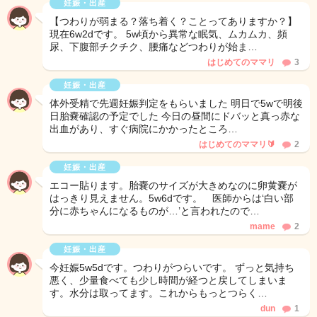
妊娠・出産
【つわりが弱まる？落ち着く？ことってありますか？】
現在6w2dです。 5w頃から異常な眠気、ムカムカ、頻
尿、下腹部チクチク、腰痛などつわりが始ま…
はじめてのママリ
3
妊娠・出産
体外受精で先週妊娠判定をもらいました 明日で5wで明後
日胎嚢確認の予定でした 今日の昼間にドバッと真っ赤な
出血があり、すぐ病院にかかったところ…
はじめてのママリ🔰
2
妊娠・出産
エコー貼ります。胎嚢のサイズが大きめなのに卵黄嚢が
はっきり見えません。5w6dです。 医師からは‘白い部
分に赤ちゃんになるものが…’と言われたので…
mame
2
妊娠・出産
今妊娠5w5dです。つわりがつらいです。 ずっと気持ち
悪く、少量食べても少し時間が経つと戻してしまいま
す。水分は取ってます。これからもっとつらく…
dun
1