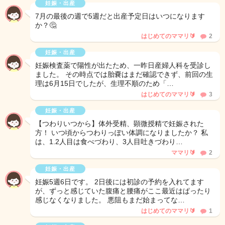
妊娠・出産
7月の最後の週で5週だと出産予定日はいつになります
か？🤔
はじめてのママリ🔰
2
妊娠・出産
妊娠検査薬で陽性が出たため、一昨日産婦人科を受診し
ました。 その時点では胎嚢はまだ確認できず、前回の生
理は6月15日でしたが、生理不順のため「…
はじめてのママリ🔰
3
妊娠・出産
【つわりいつから】体外受精、顕微授精で妊娠された
方！ いつ頃からつわりっぽい体調になりましたか？ 私
は、1.2人目は食べづわり、3人目吐きづわり…
ママリ🔰
2
妊娠・出産
妊娠5週6日です。 2日後には初診の予約を入れてます
が、ずっと感じていた腹痛と腰痛がここ最近はぱったり
感じなくなりました。 悪阻もまだ始まってな…
はじめてのママリ🔰
1