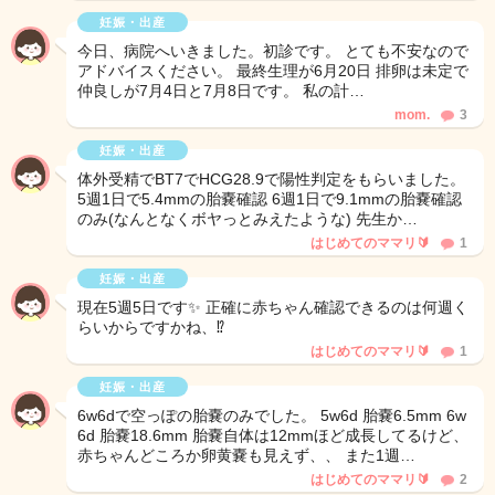
妊娠・出産
今日、病院へいきました。初診です。 とても不安なので
アドバイスください。 最終生理が6月20日 排卵は未定で
仲良しが7月4日と7月8日です。 私の計…
mom.
3
妊娠・出産
体外受精でBT7でHCG28.9で陽性判定をもらいました。
5週1日で5.4mmの胎嚢確認 6週1日で9.1mmの胎嚢確認
のみ(なんとなくボヤっとみえたような) 先生か…
はじめてのママリ🔰
1
妊娠・出産
現在5週5日です✨ 正確に赤ちゃん確認できるのは何週く
らいからですかね、⁉️
はじめてのママリ🔰
1
妊娠・出産
6w6dで空っぽの胎嚢のみでした。 5w6d 胎嚢6.5mm 6w
6d 胎嚢18.6mm 胎嚢自体は12mmほど成長してるけど、
赤ちゃんどころか卵黄嚢も見えず、、 また1週…
はじめてのママリ🔰
2