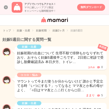
アプリでいつでもアクセス！
無料ダウンロード
ママに嬉しい！アプリ限定
キャンペーンも随時配信中！
女性専用匿名QA
アプリ・情報サ
トップ
妊娠・出産
妊娠初期
妊娠2ヶ月
妊娠5週目
イト
妊娠5週目に関する質問一覧
未回答
妊娠・出産
妊娠初期の出血について 生理不順で排卵もかなりずれて
おり、おそらく妊娠5週後半ごろです。 2日前に初診で受
診し胎嚢確認済み 本日夕方、トイレ…
y.n.a
0
ココロ・悩み
マウントって今まだ使うか分からないけど 誰かと予定立
てる時「いつにする？」ってなると ママ友とか私の母が
よく、 「○日はママ友と△△行くから◻︎日…
ままり
5
妊娠・出産