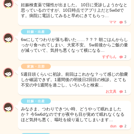
妊娠検査薬で陽性が出ました。 10日に受診しようかなと
思っているのですが、10日時点でアプリ上だと5w0dで
す。病院に電話してみると早めにきてもらっ…
ママ
5
妊娠・出産
6wにしてつわりが落ち着いた……？？？ 朝ごはんからし
っかり食べれてしまい、大変不安。 5w前後からご飯の量
が減っていて、気持ち悪くなって横になる…
すずらん
2
家族・旦那
5週目頭くらいに初診。前回はこれかな？って感じの胎嚢
しか確認できず。1週間後の明後日2回目の検診。とても
不安の中1週間を過ごし、いろいろと検索…
お文具
1
妊娠・出産
みなさま、つわりできつい時、どうやって眠れました
か？ 今5w6dなのですが夜中も目が覚めて眠れなくなる
ほど気持ち悪く、嘔吐を繰り返してしまいます…
dun
2