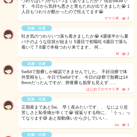
つわりはいつからいつまでありましたか？ 現在5w3dで
す。 今日から気持ち悪さと胃もたれが出てきました😭 1
人目もつわりが酷かったので怯えてます😭
ママリ🌸
2
妊娠・出産
吐き気のつわりいつ落ち着きましたか😭 4週後半から夏
バテのような症状が始まり 5週目で初嘔吐 6週目で落ち
着いて 7.8週で本格つわり来てます。 何…
M
2
妊娠・出産
5w6dで胎嚢しか確認できませんでした。 不妊治療で体
外受精をし、今日で5w6dです。 今日の診察で胎嚢は14.
8mmだったんですが、卵黄嚢も胎芽も見えず……
はじめてのママリ🔰
3
妊娠・出産
正期産まであと5w。 早く産みたいです、、 なにより息
苦しさと恥骨痛が辛くて😭 寝返りする時に、「うっ」っ
てなります😅 あと胎動痛いから少しでいい…
aa
1
妊娠・出産