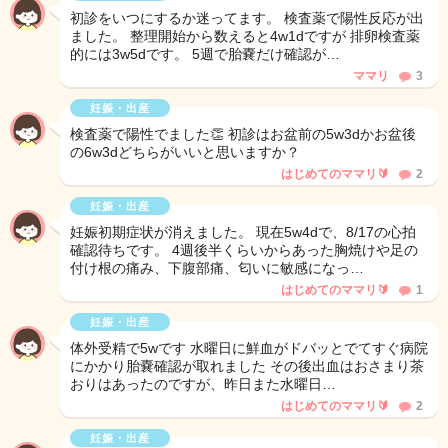
初診をいつにするか迷ってます。 検査薬で陽性反応が出
ました。 整理開始から数えると4w1dですが 排卵検査薬
的には3w5dです。 5週で胎嚢だけ確認が…
ママリ
3
妊娠・出産
検査薬で陽性でました👏 初診はお盆前の5w3dかお盆後
の6w3dどちらがいいと思いますか？
はじめてのママリ🔰
2
妊娠・出産
妊娠初期症状が消えました。 現在5w4dで、8/17の心拍
確認待ちです。 4週後半くらいからあった胸焼けや足の
付け根の痛み、下腹部痛、匂いに敏感になっ…
はじめてのママリ🔰
1
妊娠・出産
体外受精で5wです 水曜日に鮮血がドバッとでてすぐ病院
にかかり胎嚢確認が取れました その後出血はおさまり茶
おりはあったのですが、昨日また水曜日…
はじめてのママリ🔰
2
妊娠・出産