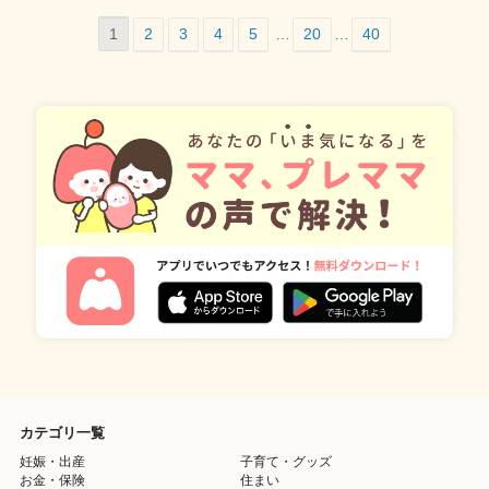
1
2
3
4
5
…
20
…
40
カテゴリ一覧
妊娠・出産
子育て・グッズ
お金・保険
住まい