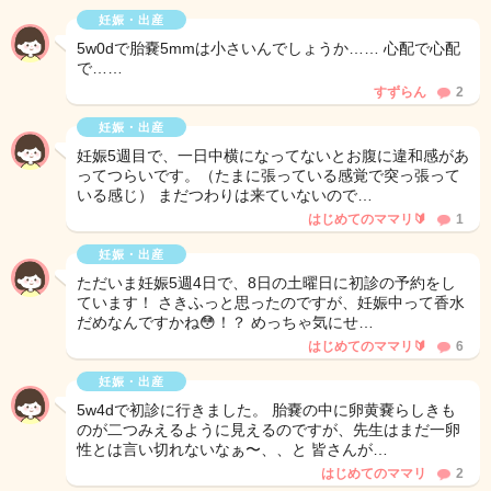
妊娠・出産
5w0dで胎嚢5mmは小さいんでしょうか…… 心配で心配
で……
すずらん
2
妊娠・出産
妊娠5週目で、一日中横になってないとお腹に違和感があ
ってつらいです。（たまに張っている感覚で突っ張って
いる感じ） まだつわりは来ていないので…
はじめてのママリ🔰
1
妊娠・出産
ただいま妊娠5週4日で、8日の土曜日に初診の予約をし
ています！ さきふっと思ったのですが、妊娠中って香水
だめなんですかね😳！？ めっちゃ気にせ…
はじめてのママリ🔰
6
妊娠・出産
5w4dで初診に行きました。 胎嚢の中に卵黄嚢らしきも
のが二つみえるように見えるのですが、先生はまだ一卵
性とは言い切れないなぁ〜、、と 皆さんが…
はじめてのママリ
2