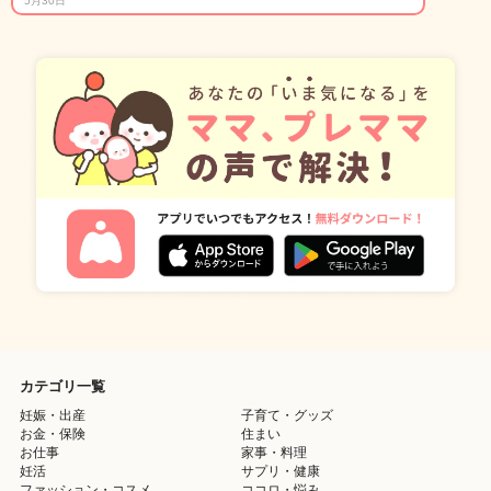
5月30日
カテゴリ一覧
妊娠・出産
子育て・グッズ
お金・保険
住まい
お仕事
家事・料理
妊活
サプリ・健康
ファッション・コスメ
ココロ・悩み