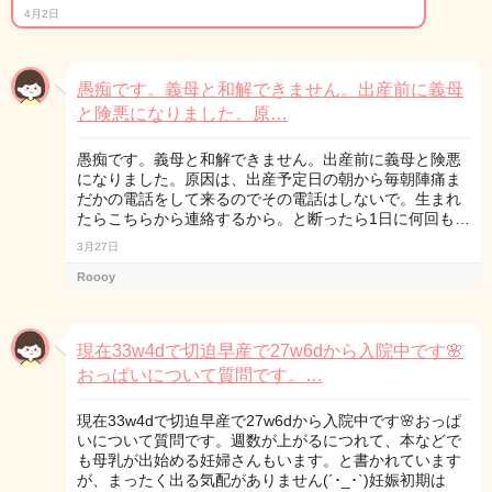
4月2日
愚痴です。義母と和解できません。出産前に義母
と険悪になりました。原…
愚痴です。義母と和解できません。出産前に義母と険悪
になりました。原因は、出産予定日の朝から毎朝陣痛ま
だかの電話をして来るのでその電話はしないで。生まれ
たらこちらから連絡するから。と断ったら1日に何回も…
3月27日
Roooy
現在33w4dで切迫早産で27w6dから入院中です🌸
おっぱいについて質問です。…
現在33w4dで切迫早産で27w6dから入院中です🌸おっぱ
いについて質問です。週数が上がるにつれて、本などで
も母乳が出始める妊婦さんもいます。と書かれています
が、まったく出る気配がありません(´･_･`)妊娠初期は