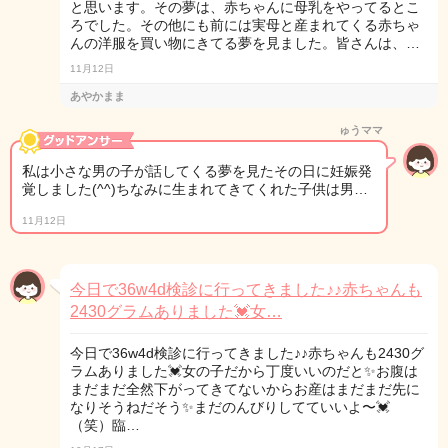
と思います。その夢は、赤ちゃんに母乳をやってるとこ
ろでした。その他にも前には実母と産まれてくる赤ちゃ
んの洋服を買い物にきてる夢を見ました。皆さんは、…
11月12日
あやかまま
ゅうママ
私は小さな男の子が話してくる夢を見たその日に妊娠発
覚しました(^^)ちなみに生まれてきてくれた子供は男…
11月12日
今日で36w4d検診に行ってきました♪♪赤ちゃんも
2430グラムありました💓女…
今日で36w4d検診に行ってきました♪♪赤ちゃんも2430グ
ラムありました💓女の子だから丁度いいのだと✨お腹は
まだまだ全然下がってきてないからお産はまだまだ先に
なりそうねだそう✨まだのんびりしてていいよ〜💓
（笑）臨…