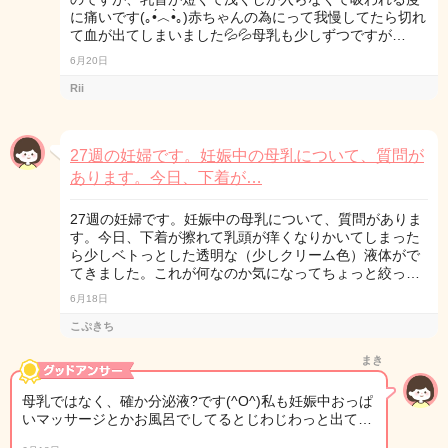
に痛いです(｡•́︿•̀｡)赤ちゃんの為にって我慢してたら切れ
て血が出てしまいました💦💦母乳も少しずつですが…
6月20日
Rii
27週の妊婦です。妊娠中の母乳について、質問が
あります。今日、下着が…
27週の妊婦です。妊娠中の母乳について、質問がありま
す。今日、下着が擦れて乳頭が痒くなりかいてしまった
ら少しベトっとした透明な（少しクリーム色）液体がで
てきました。これが何なのか気になってちょっと絞っ…
6月18日
こぷきち
まき
母乳ではなく、確か分泌液?です(^O^)私も妊娠中おっぱ
いマッサージとかお風呂でしてるとじわじわっと出て…