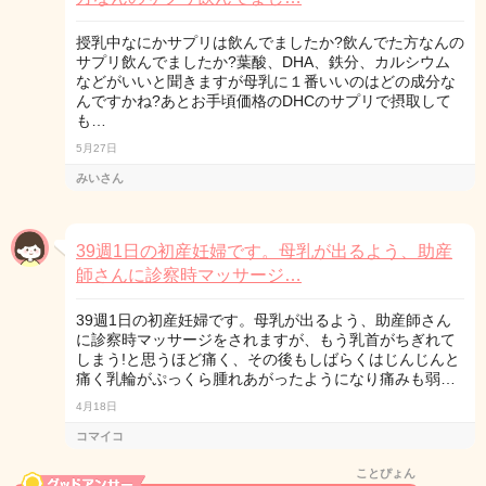
授乳中なにかサプリは飲んでましたか?飲んでた方なんの
サプリ飲んでましたか?葉酸、DHA、鉄分、カルシウム
などがいいと聞きますが母乳に１番いいのはどの成分な
んですかね?あとお手頃価格のDHCのサプリで摂取して
も…
5月27日
みいさん
39週1日の初産妊婦です。母乳が出るよう、助産
師さんに診察時マッサージ…
39週1日の初産妊婦です。母乳が出るよう、助産師さん
に診察時マッサージをされますが、もう乳首がちぎれて
しまう!と思うほど痛く、その後もしばらくはじんじんと
痛く乳輪がぷっくら腫れあがったようになり痛みも弱…
4月18日
コマイコ
ことぴょん