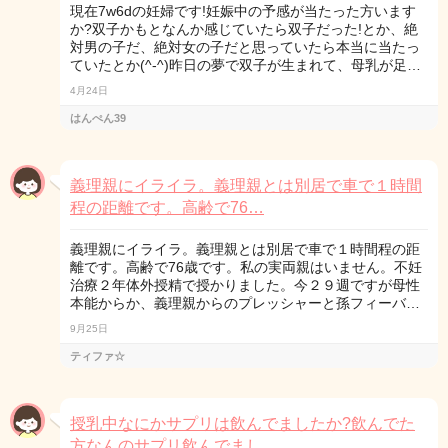
現在7w6dの妊婦です!妊娠中の予感が当たった方います
か?双子かもとなんか感じていたら双子だった!とか、絶
対男の子だ、絶対女の子だと思っていたら本当に当たっ
ていたとか(^-^)昨日の夢で双子が生まれて、母乳が足…
4月24日
はんぺん39
義理親にイライラ。義理親とは別居で車で１時間
程の距離です。高齢で76…
義理親にイライラ。義理親とは別居で車で１時間程の距
離です。高齢で76歳です。私の実両親はいません。不妊
治療２年体外授精で授かりました。今２９週ですが母性
本能からか、義理親からのプレッシャーと孫フィーバ…
9月25日
ティファ☆
授乳中なにかサプリは飲んでましたか?飲んでた
方なんのサプリ飲んでまし…