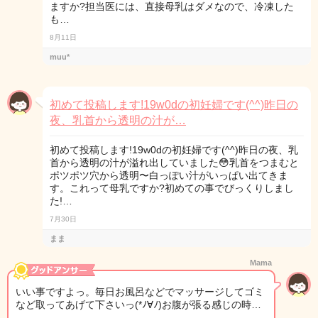
ますか?担当医には、直接母乳はダメなので、冷凍した
も…
8月11日
muu*
初めて投稿します!19w0dの初妊婦です(^^)昨日の
夜、乳首から透明の汁が…
初めて投稿します!19w0dの初妊婦です(^^)昨日の夜、乳
首から透明の汁が溢れ出していました😳乳首をつまむと
ポツポツ穴から透明〜白っぽい汁がいっぱい出てきま
す。これって母乳ですか?初めての事でびっくりしまし
た!…
7月30日
まま
Mama
いい事ですよっ。毎日お風呂などでマッサージしてゴミ
など取ってあげて下さいっ(*ﾉ∀ﾉ)お腹が張る感じの時…