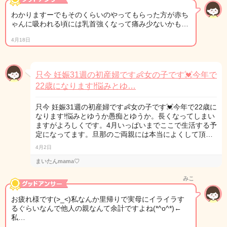
わかりますーでもそのくらいのやってもらった方が赤ち
ゃんに吸われる頃には乳首強くなって痛み少ないかも…
4月18日
只今 妊娠31週の初産婦です👶女の子です💓今年で
22歳になります!悩みとゆ…
只今 妊娠31週の初産婦です👶女の子です💓今年で22歳に
なります!悩みとゆうか愚痴とゆうか。長くなってしまい
ますがよろしくです。4月いっぱいまでここで生活する予
定になってます。旦那のご両親には本当によくして頂…
4月2日
まいたんmama♡
みこ
お疲れ様です(>_<)私なんか里帰りで実母にイライラす
るぐらいなんで他人の親なんて余計ですよね(*^o^*)←
私…