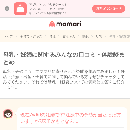
アプリでいつでもアクセス！
無料ダウンロード
ママに嬉しい！アプリ限定
キャンペーンも随時配信中！
女性専用匿名QA
アプリ・情報サ
トップ
子育て・グッズ
育児
赤ちゃん
授乳
母乳
母乳・妊婦に
イト
母乳・妊婦に関するみんなの口コミ・体験談ま
とめ
母乳・妊婦についてママリに寄せられた疑問を集めてみました！妊
活・妊娠・出産・子育てに関して悩んでいる方はぜひチェックして
みてください。それでは母乳・妊婦についての質問と回答をご紹介
します。
現在7w6dの妊婦です!妊娠中の予感が当たった方
いますか?双子かもとなん…