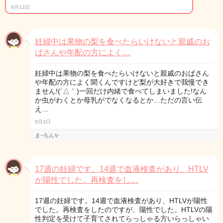
9月13日
妊婦中は果物の梨を食べたらいけないと親戚のお
ばさんや年配の方によく…
妊婦中は果物の梨を食べたらいけないと親戚のおばさん
や年配の方によく聞くんですけど梨が大好きで我慢でき
ません!(´△｀)一回だけ内緒で食べてしまいました!なん
か虫がわくとか母乳がでなくなるとか…ただの言い伝
え…
9月3日
ま~ちん✨
17週の妊婦です。14週で血液検査があり、HTLV
が陽性でした。再検査をし…
17週の妊婦です。14週で血液検査があり、HTLVが陽性
でした。再検査をしたのですが、陽性でした。HTLVの陽
性判定を受けて子育てされてらっしゃる方いらっしゃい