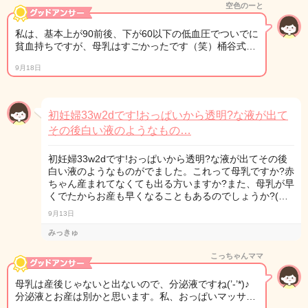
空色のーと
私は、基本上が90前後、下が60以下の低血圧でついでに
貧血持ちですが、母乳はすごかったです（笑）桶谷式…
9月18日
初妊婦33w2dです!おっぱいから透明?な液が出て
その後白い液のようなもの…
初妊婦33w2dです!おっぱいから透明?な液が出てその後
白い液のようなものがでました。これって母乳ですか?赤
ちゃん産まれてなくても出る方いますか?また、母乳が早
くでたからお産も早くなることもあるのでしょうか?(…
9月13日
みっきゅ
こっちゃんママ
母乳は産後じゃないと出ないので、分泌液ですね(’-’*)♪
分泌液とお産は別かと思います。私、おっぱいマッサ…