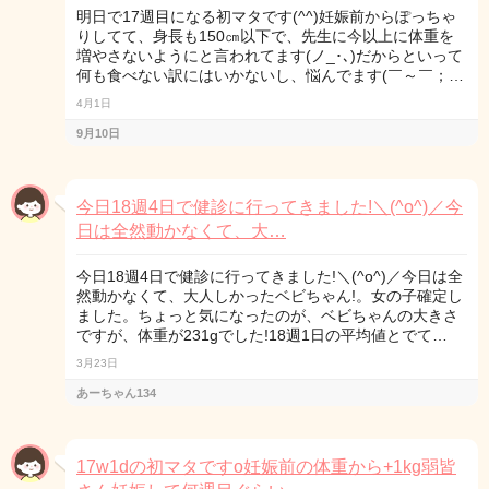
明日で17週目になる初マタです(^^)妊娠前からぽっちゃ
りしてて、身長も150㎝以下で、先生に今以上に体重を
増やさないようにと言われてます(ノ_･､)だからといって
何も食べない訳にはいかないし、悩んでます(￣～￣；…
4月1日
9月10日
今日18週4日で健診に行ってきました!＼(^o^)／今
日は全然動かなくて、大…
今日18週4日で健診に行ってきました!＼(^o^)／今日は全
然動かなくて、大人しかったベビちゃん!。女の子確定し
ました。ちょっと気になったのが、ベビちゃんの大きさ
ですが、体重が231gでした!18週1日の平均値とでて…
3月23日
あーちゃん134
17w1dの初マタですo妊娠前の体重から+1kg弱皆