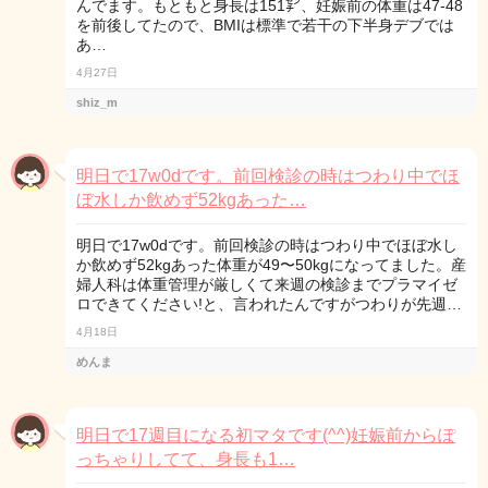
んでます。もともと身長は151㌢、妊娠前の体重は47-48
を前後してたので、BMIは標準で若干の下半身デブでは
あ…
4月27日
shiz_m
明日で17w0dです。前回検診の時はつわり中でほ
ぼ水しか飲めず52kgあった…
明日で17w0dです。前回検診の時はつわり中でほぼ水し
か飲めず52kgあった体重が49〜50kgになってました。産
婦人科は体重管理が厳しくて来週の検診までプラマイゼ
ロできてください!と、言われたんですがつわりが先週…
4月18日
めんま
明日で17週目になる初マタです(^^)妊娠前からぽ
っちゃりしてて、身長も1…