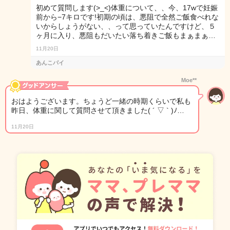
初めて質問します(>_<)体重について、、今、17wで妊娠
前から−7キロです!初期の頃は、悪阻で全然ご飯食べれな
いからしょうがない、、って思っていたんですけど、５
ヶ月に入り、悪阻もだいたい落ち着きご飯もまぁまぁ…
11月20日
あんこパイ
Moe**
おはようございます。ちょうど一緒の時期くらいで私も
昨日、体重に関して質問させて頂きました( ´ ▽ ` )ﾉ…
11月20日