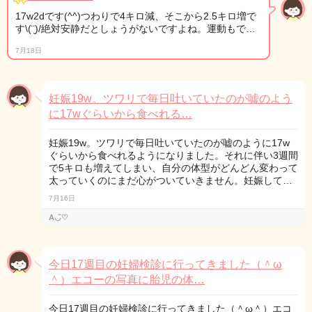
17w2dです(^^)つわりで4キロ減、そこから2.5キロ増で
す\(¨̮)/絶対安静だとしょうがないですよね。運動もで…
7月18日
妊娠19w。ツワリで毎日吐いていたのが嘘のよう
に17wぐらいから食べれる…
妊娠19w。ツワリで毎日吐いていたのが嘘のように17w
ぐらいから食べれるようになりました。それに伴い3週間
で5キロも増えてしまい、自分の体型がどんどん変わって
太っていくのにまだ心がついていきません。妊娠して…
7月16日
A◡̈♡
今日17週目の妊婦検診に行ってきました（＾ω
＾）エコーの写真に胎児の体…
今日17週目の妊婦検診に行ってきました（＾ω＾）エコ