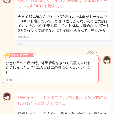
今日で17w2dなんですけど妊娠前より体重がトー
タルで4.3キロも増えてい…
今日で17w2dなんですけど妊娠前より体重がトータルで
4.3キロも増えていて…あまり太りたくないのでこの調子
で大丈夫なのか不安を感じてます!体型は普通なので7〜1
0キロ程度って雑誌などにも記載があるんで、中期から…
10月29日
るー
夕雅xxx
ひとり目の出産の時、体重管理をきつく病院で言われ、
苦労しました…(^^;二人目は二の舞にならないように
し…
10月29日
妊娠５ヶ月、１７週です。昨日あたりから右の脇
腹のあたりの筋肉がつる…
妊娠５ヶ月、１７週です。昨日あたりから右の脇腹のあ