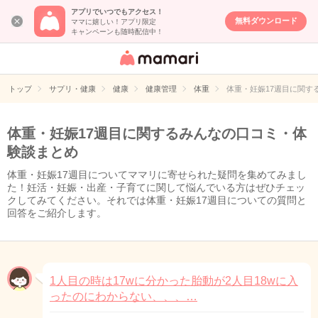
アプリでいつでもアクセス！
無料ダウンロード
ママに嬉しい！アプリ限定
キャンペーンも随時配信中！
女性専用匿名QA
アプリ・情報サ
トップ
サプリ・健康
健康
健康管理
体重
体重・妊娠17週目に関す
イト
体重・妊娠17週目に関するみんなの口コミ・体
験談まとめ
体重・妊娠17週目についてママリに寄せられた疑問を集めてみまし
た！妊活・妊娠・出産・子育てに関して悩んでいる方はぜひチェッ
クしてみてください。それでは体重・妊娠17週目についての質問と
回答をご紹介します。
1人目の時は17wに分かった胎動が2人目18wに入
ったのにわからない、、、…