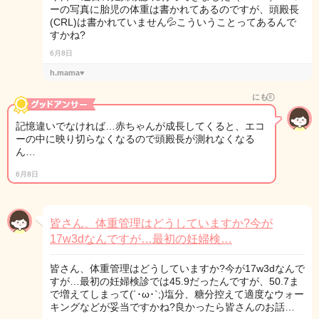
ーの写真に胎児の体重は書かれてあるのですが、頭殿長
(CRL)は書かれていません💦こういうことってあるんで
すかね?
6月8日
h.mama♥︎
にも⍤⃝
記憶違いでなければ…赤ちゃんが成長してくると、エコ
ーの中に映り切らなくなるので頭殿長が測れなくなる
ん…
6月8日
皆さん、体重管理はどうしていますか?今が
17w3dなんですが…最初の妊婦検…
皆さん、体重管理はどうしていますか?今が17w3dなんで
すが…最初の妊婦検診では45.9だったんですが、50.7ま
で増えてしまって(´･ω･`;)塩分、糖分控えて適度なウォー
キングなどが妥当ですかね?良かったら皆さんのお話…