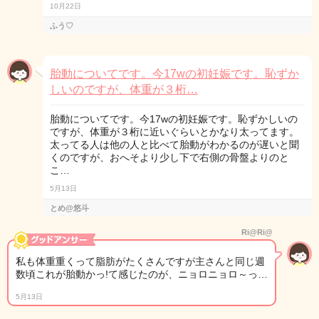
10月22日
ふう♡
胎動についてです。今17wの初妊娠です。恥ずか
しいのですが、体重が３桁…
胎動についてです。今17wの初妊娠です。恥ずかしいの
ですが、体重が３桁に近いぐらいとかなり太ってます。
太ってる人は他の人と比べて胎動がわかるのが遅いと聞
くのですが、おへそより少し下で右側の骨盤よりのと
こ…
5月13日
とめ@悠斗
Ri@Ri@
私も体重重くって脂肪がたくさんですが主さんと同じ週
数頃これが胎動かっ!て感じたのが、ニョロニョロ～っ…
5月13日