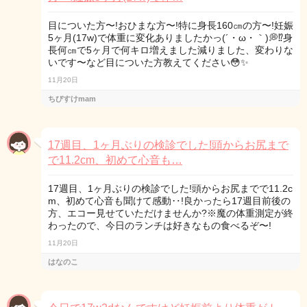
目についた方〜!おひまな方〜!特に身長160㎝の方〜!妊娠
5ヶ月(17w)で体重に変化ありましたかっ(´・ω・｀)💭⁉︎身
長何㎝で5ヶ月で何キロ増えました減りました、変わりな
いです〜など目についた方教えてください😳✨
11月20日
ちびすけmam
17週目、1ヶ月ぶりの検診でした!頭からお尻まで
で11.2cm、初めて心音も…
17週目、1ヶ月ぶりの検診でした!頭からお尻までで11.2c
m、初めて心音も聞けて感動‥!良かったら17週目前後の
方、エコー見せていただけませんか?※魔の体重測定が終
わったので、今日のランチは好きなもの食べるぞ〜!
11月20日
はなのこ