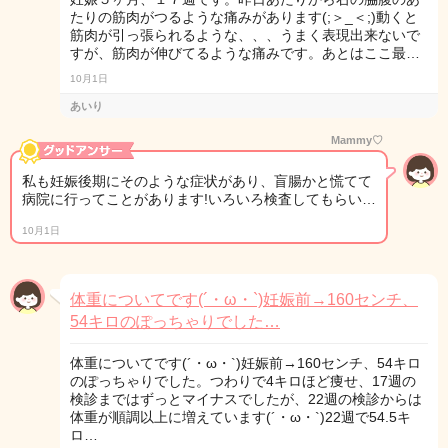
たりの筋肉がつるような痛みがあります(;＞_＜;)動くと
筋肉が引っ張られるような、、、うまく表現出来ないで
すが、筋肉が伸びてるような痛みです。あとはここ最…
10月1日
あいり
Mammy♡
私も妊娠後期にそのような症状があり、盲腸かと慌てて
病院に行ってことがあります!いろいろ検査してもらい…
10月1日
体重についてです(´・ω・`)妊娠前→160センチ、
54キロのぽっちゃりでした…
体重についてです(´・ω・`)妊娠前→160センチ、54キロ
のぽっちゃりでした。つわりで4キロほど痩せ、17週の
検診まではずっとマイナスでしたが、22週の検診からは
体重が順調以上に増えています(´・ω・`)22週で54.5キ
ロ…