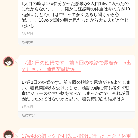
1人目の時は17wに分かった胎動が2人目18wに入ったの
にわからない、、、。確かに妊娠時の体重は今の方が10
kg多いけど2人目は早いって多く見るし聞くから心
配、、、16wの検診の時元気だったから大丈夫だと信じ
たいし…
5月29日
ayapyn
17週2日の妊婦です。前々回の検診で尿糖が＋5出
てしまい、糖負荷試験を…
17週2日の妊婦です。前々回の検診で尿糖が＋5出てしま
い、糖負荷試験を受けました。検診の前に何も考えず朝
食にジュースや甘い物を食べてしまったので、それが原
因だったのではないかと思い、糖負荷試験も結果はき…
4月20日
たにすけ
17w4dの初マタです!先日検診に行ったとき「体重