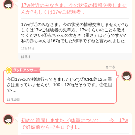
17w付近のみなさま。今の状況の情報交換しませ
んか?もしくは17wご経験者…
17w付近のみなさま。今の状況の情報交換しませんか?も
しくは17wご経験者の先輩方。17wくらいのことを教え
てください!①赤ちゃんの大きさ（重さ）はどうですか?
私の赤ちゃんは167gでした!標準ですねと言われました…
12月14日
はるす
さーさ
今日17w1dで検診行ってきました(^o^)/①CRL約12㎝ 重
さは量っていませんが、100～120gだそうです。②悪阻
で-…
12月15日
初めて質問します(>_<)体重について、、今、17w
で妊娠前から−7キロです!…